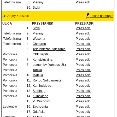
Telefoniczna
35.
Pieniny
Przesiadki
36.
Stoki
Chojny Kurczaki
Pokaż na mapie
ULICA
PRZYSTANEK
PRZESIADKI
1.
Stoki
Przesiadki
Telefoniczna
2.
Pieniny
Przesiadki
Telefoniczna
3.
Weselna
Przesiadki
Telefoniczna
4.
Chmurna
Przesiadki
5.
Telefoniczna Zajezdnia
Przesiadki
Pomorska
6.
CKD szpital
Przesiadki
Pomorska
7.
Konstytucyjna
Przesiadki
Pomorska
8.
Lumumby (kampus UŁ)
Przesiadki
Pomorska
9.
Tamka
Przesiadki
Pomorska
10.
Matejki
Przesiadki
Pomorska
11.
Rondo Solidarności
Przesiadki
Pomorska
12.
Kamińskiego
Przesiadki
Pomorska
13.
Sterlinga
Przesiadki
Pomorska
14.
Kilińskiego
Przesiadki
15.
Pl. Wolności
Przesiadki
Legionów
16.
Zachodnia
Przesiadki
17.
Gdańska
Przesiadki