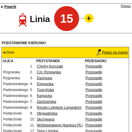
Pomoc
Powrót
15
Linia
PODSTAWOWE KIERUNKI
Stoki
Pokaż na mapie
ULICA
PRZYSTANEK
PRZESIADKI
1.
Chojny Kurczaki
Przesiadki
Rzgowska
2.
Cm. Rzgowska
Przesiadki
Rzgowska
3.
Dachowa
Przesiadki
Paderewskiego
4.
Rzgowska
Przesiadki
Paderewskiego
5.
Tuszyńska
Przesiadki
Paderewskiego
6.
Karpacka
Przesiadki
Paderewskiego
7.
Zaolziańska
Przesiadki
Paderewskiego
8.
Rondo Lotników Lwowskich
Przesiadki
Politechniki
9.
Obywatelska
Przesiadki
Politechniki
10.
Skrzywana
Przesiadki
Politechniki
11.
Wróblewskiego (kampus PŁ)
Przesiadki
Politechniki
12.
Targi Łódzkie
Przesiadki