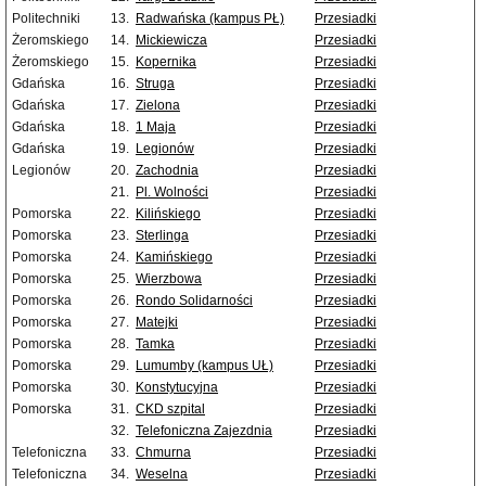
Politechniki
13.
Radwańska (kampus PŁ)
Przesiadki
Żeromskiego
14.
Mickiewicza
Przesiadki
Żeromskiego
15.
Kopernika
Przesiadki
Gdańska
16.
Struga
Przesiadki
Gdańska
17.
Zielona
Przesiadki
Gdańska
18.
1 Maja
Przesiadki
Gdańska
19.
Legionów
Przesiadki
Legionów
20.
Zachodnia
Przesiadki
21.
Pl. Wolności
Przesiadki
Pomorska
22.
Kilińskiego
Przesiadki
Pomorska
23.
Sterlinga
Przesiadki
Pomorska
24.
Kamińskiego
Przesiadki
Pomorska
25.
Wierzbowa
Przesiadki
Pomorska
26.
Rondo Solidarności
Przesiadki
Pomorska
27.
Matejki
Przesiadki
Pomorska
28.
Tamka
Przesiadki
Pomorska
29.
Lumumby (kampus UŁ)
Przesiadki
Pomorska
30.
Konstytucyjna
Przesiadki
Pomorska
31.
CKD szpital
Przesiadki
32.
Telefoniczna Zajezdnia
Przesiadki
Telefoniczna
33.
Chmurna
Przesiadki
Telefoniczna
34.
Weselna
Przesiadki