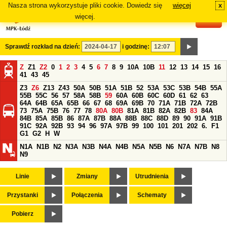
Nasza strona wykorzystuje pliki cookie. Dowiedz się
więcej
x
#
więcej.
Sprawdź rozkład na dzień:
i godzinę:
Z
Z1
Z2
0
1
2
3
4
5
6
7
8
9
10A
10B
11
12
13
14
15
16
41
43
45
Z3
Z6
Z13
Z43
50A
50B
51A
51B
52
53A
53C
53B
54B
55A
55B
55C
56
57
58A
58B
59
60A
60B
60C
60D
61
62
63
64A
64B
65A
65B
66
67
68
69A
69B
70
71A
71B
72A
72B
73
75A
75B
76
77
78
80A
80B
81A
81B
82A
82B
83
84A
84B
85A
85B
86
87A
87B
88A
88B
88C
88D
89
90
91A
91B
91C
92A
92B
93
94
96
97A
97B
99
100
101
201
202
6.
F1
G1
G2
H
W
N1A
N1B
N2
N3A
N3B
N4A
N4B
N5A
N5B
N6
N7A
N7B
N8
N9
Linie
Zmiany
Utrudnienia
Przystanki
Połączenia
Schematy
Pobierz