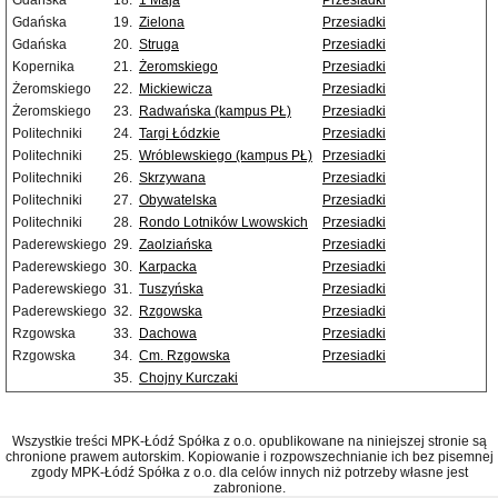
Gdańska
18.
1 Maja
Przesiadki
Gdańska
19.
Zielona
Przesiadki
Gdańska
20.
Struga
Przesiadki
Kopernika
21.
Żeromskiego
Przesiadki
Żeromskiego
22.
Mickiewicza
Przesiadki
Żeromskiego
23.
Radwańska (kampus PŁ)
Przesiadki
Politechniki
24.
Targi Łódzkie
Przesiadki
Politechniki
25.
Wróblewskiego (kampus PŁ)
Przesiadki
Politechniki
26.
Skrzywana
Przesiadki
Politechniki
27.
Obywatelska
Przesiadki
Politechniki
28.
Rondo Lotników Lwowskich
Przesiadki
Paderewskiego
29.
Zaolziańska
Przesiadki
Paderewskiego
30.
Karpacka
Przesiadki
Paderewskiego
31.
Tuszyńska
Przesiadki
Paderewskiego
32.
Rzgowska
Przesiadki
Rzgowska
33.
Dachowa
Przesiadki
Rzgowska
34.
Cm. Rzgowska
Przesiadki
35.
Chojny Kurczaki
Wszystkie treści MPK-Łódź Spółka z o.o. opublikowane na niniejszej stronie są
chronione prawem autorskim. Kopiowanie i rozpowszechnianie ich bez pisemnej
zgody MPK-Łódź Spółka z o.o. dla celów innych niż potrzeby własne jest
zabronione.