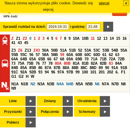
Nasza strona wykorzystuje pliki cookie. Dowiedz się
więcej
x
#
więcej.
Sprawdź rozkład na dzień:
i godzinę:
Z
Z1
Z2
0
1
2
3
4
5
6
7
8
9
10A
10B
11
12
13
14
15
16
41
43
45
Z3
Z6
Z13
Z43
50A
50B
51A
51B
52
53A
53C
53B
54B
55A
55B
55C
56
57
58A
58B
59
60A
60B
60C
60D
61
62
63
64A
64B
65A
65B
66
67
68
69A
69B
70
71A
71B
72A
72B
73
75A
75B
76
77
78
80A
80B
81A
81B
82A
82B
83
84A
84B
85A
85B
86
87A
87B
88A
88B
88C
88D
89
90
91A
91B
91C
92A
92B
93
94
96
97A
97B
99
100
101
201
202
6.
F1
G1
G2
H
W
N1A
N1B
N2
N3A
N3B
N4A
N4B
N5A
N5B
N6
N7A
N7B
N8
N9
Linie
Zmiany
Utrudnienia
Przystanki
Połączenia
Schematy
Pobierz