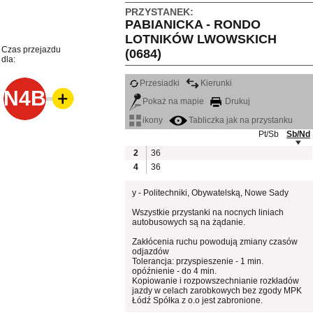
PRZYSTANEK:
PABIANICKA - RONDO
LOTNIKÓW LWOWSKICH
Czas przejazdu
(0684)
dla:
Przesiadki
Kierunki
N4B
Pokaż na mapie
Drukuj
ikony
Tabliczka jak na przystanku
Pt/Sb
Sb/Nd
2
36
4
36
y - Politechniki, Obywatelską, Nowe Sady
Wszystkie przystanki na nocnych liniach
autobusowych są na żądanie.
Zakłócenia ruchu powodują zmiany czasów
odjazdów
Tolerancja: przyspieszenie - 1 min.
opóźnienie - do 4 min.
Kopiowanie i rozpowszechnianie rozkładów
jazdy w celach zarobkowych bez zgody MPK
Łódź Spółka z o.o jest zabronione.