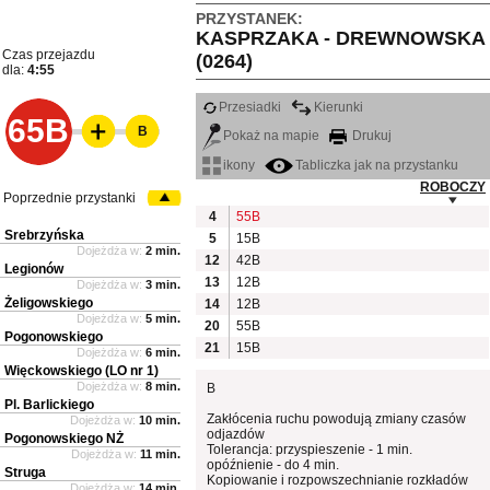
PRZYSTANEK:
KASPRZAKA - DREWNOWSKA
Czas przejazdu
(0264)
dla:
4:55
Przesiadki
Kierunki
65B
B
Pokaż na mapie
Drukuj
ikony
Tabliczka jak na przystanku
ROBOCZY
Poprzednie przystanki
4
55B
Srebrzyńska
5
15B
Dojeżdża w:
2 min.
12
42B
Legionów
13
12B
Dojeżdża w:
3 min.
Żeligowskiego
14
12B
Dojeżdża w:
5 min.
20
55B
Pogonowskiego
21
15B
Dojeżdża w:
6 min.
Więckowskiego (LO nr 1)
Dojeżdża w:
8 min.
B
Pl. Barlickiego
Zakłócenia ruchu powodują zmiany czasów
Dojeżdża w:
10 min.
odjazdów
Pogonowskiego NŻ
Tolerancja: przyspieszenie - 1 min.
Dojeżdża w:
11 min.
opóźnienie - do 4 min.
Struga
Kopiowanie i rozpowszechnianie rozkładów
Dojeżdża w:
14 min.