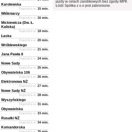
jazdy w celach zarobkowych bez zgody MPK
Karolewska
Łódź Spółka z o.o jest zabronione.
Dojeżdża w:
15 min.
Włókniarzy
Dojeżdża w:
16 min.
Mickiewicza (Dw. Ł.
Kaliska)
Dojeżdża w:
18 min.
Łaska
Dojeżdża w:
20 min.
Wróblewskiego
Dojeżdża w:
21 min.
Jana Pawła II
Dojeżdża w:
24 min.
Nowe Sady
Dojeżdża w:
25 min.
Obywatelska 106
Dojeżdża w:
26 min.
Elektronowa NŻ
Dojeżdża w:
27 min.
Nowe Sady NŻ
Dojeżdża w:
28 min.
Wyszyńskiego
Dojeżdża w:
31 min.
Obywatelska
Dojeżdża w:
33 min.
Rusałki NŻ
Dojeżdża w:
34 min.
Komandorska
Dojeżdża w:
35 min.