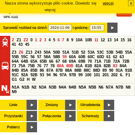
Nasza strona wykorzystuje pliki cookie. Dowiedz się
więcej
x
#
więcej.
Sprawdź rozkład na dzień:
i godzinę:
Z
Z1
Z2
0
1
2
3
4
5
6
7
8
9
10A
10B
11
12
13
14
15
16
41
43
45
Z3
Z6
Z13
Z43
50A
50B
51A
51B
52
53A
53C
53B
54B
55A
55B
55C
56
57
58A
58B
59
60A
60B
60C
60D
61
62
63
64A
64B
65A
65B
66
67
68
69A
69B
70
71A
71B
72A
72B
73
75A
75B
76
77
78
80A
80B
81A
81B
82A
82B
83
84A
84B
85A
85B
86
87A
87B
88A
88B
88C
88D
89
90
91A
91B
91C
92A
92B
93
94
96
97A
97B
99
100
101
201
202
6.
F1
G1
G2
H
W
N1A
N1B
N2
N3A
N3B
N4A
N4B
N5A
N5B
N6
N7A
N7B
N8
N9
Linie
Zmiany
Utrudnienia
Przystanki
Połączenia
Schematy
Pobierz