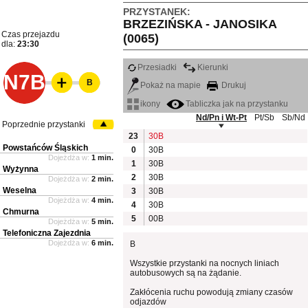
PRZYSTANEK:
BRZEZIŃSKA - JANOSIKA
Czas przejazdu
(0065)
dla:
23:30
Przesiadki
Kierunki
N7B
B
Pokaż na mapie
Drukuj
ikony
Tabliczka jak na przystanku
Nd/Pn i Wt-Pt
Pt/Sb
Sb/Nd
Poprzednie przystanki
23
30B
Powstańców Śląskich
0
30B
Dojeżdża w:
1 min.
1
30B
Wyżynna
2
30B
Dojeżdża w:
2 min.
Weselna
3
30B
Dojeżdża w:
4 min.
4
30B
Chmurna
5
00B
Dojeżdża w:
5 min.
Telefoniczna Zajezdnia
Dojeżdża w:
6 min.
B
Wszystkie przystanki na nocnych liniach
autobusowych są na żądanie.
Zakłócenia ruchu powodują zmiany czasów
odjazdów