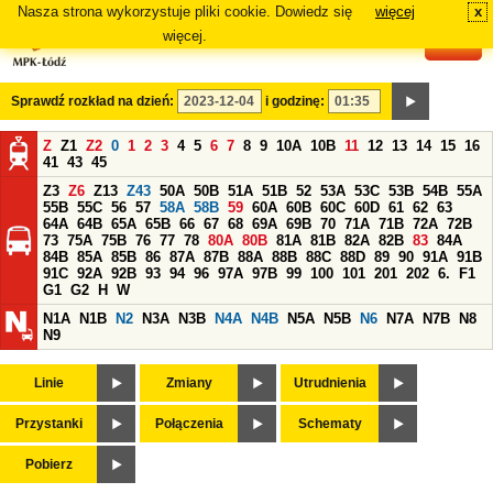
Nasza strona wykorzystuje pliki cookie. Dowiedz się
więcej
x
#
więcej.
Sprawdź rozkład na dzień:
i godzinę:
Z
Z1
Z2
0
1
2
3
4
5
6
7
8
9
10A
10B
11
12
13
14
15
16
41
43
45
Z3
Z6
Z13
Z43
50A
50B
51A
51B
52
53A
53C
53B
54B
55A
55B
55C
56
57
58A
58B
59
60A
60B
60C
60D
61
62
63
64A
64B
65A
65B
66
67
68
69A
69B
70
71A
71B
72A
72B
73
75A
75B
76
77
78
80A
80B
81A
81B
82A
82B
83
84A
84B
85A
85B
86
87A
87B
88A
88B
88C
88D
89
90
91A
91B
91C
92A
92B
93
94
96
97A
97B
99
100
101
201
202
6.
F1
G1
G2
H
W
N1A
N1B
N2
N3A
N3B
N4A
N4B
N5A
N5B
N6
N7A
N7B
N8
N9
Linie
Zmiany
Utrudnienia
Przystanki
Połączenia
Schematy
Pobierz