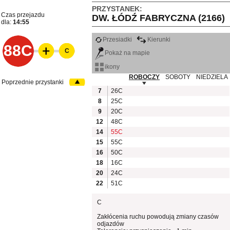
PRZYSTANEK:
Czas przejazdu
DW. ŁÓDŹ FABRYCZNA (2166)
dla:
14:55
Przesiadki
Kierunki
88C
C
Pokaż na mapie
ikony
ROBOCZY
SOBOTY
NIEDZIELA
Poprzednie przystanki
7
26C
8
25C
9
20C
12
48C
14
55C
15
55C
16
50C
18
16C
20
24C
22
51C
C
Zakłócenia ruchu powodują zmiany czasów
odjazdów