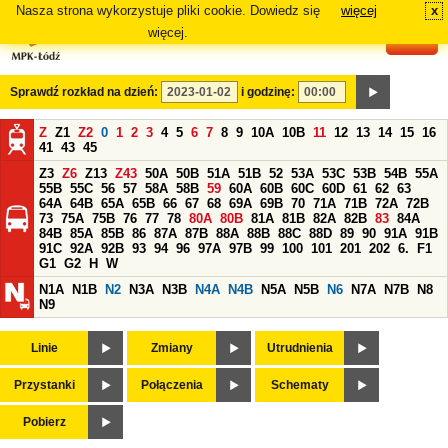
Nasza strona wykorzystuje pliki cookie. Dowiedz się
więcej
x
#
więcej.
Sprawdź rozkład na dzień:
i godzinę:
Z
Z1
Z2
0
1
2
3
4
5
6
7
8
9
10A
10B
11
12
13
14
15
16
41
43
45
Z3
Z6
Z13
Z43
50A
50B
51A
51B
52
53A
53C
53B
54B
55A
55B
55C
56
57
58A
58B
59
60A
60B
60C
60D
61
62
63
64A
64B
65A
65B
66
67
68
69A
69B
70
71A
71B
72A
72B
73
75A
75B
76
77
78
80A
80B
81A
81B
82A
82B
83
84A
84B
85A
85B
86
87A
87B
88A
88B
88C
88D
89
90
91A
91B
91C
92A
92B
93
94
96
97A
97B
99
100
101
201
202
6.
F1
G1
G2
H
W
N1A
N1B
N2
N3A
N3B
N4A
N4B
N5A
N5B
N6
N7A
N7B
N8
N9
Linie
Zmiany
Utrudnienia
Przystanki
Połączenia
Schematy
Pobierz