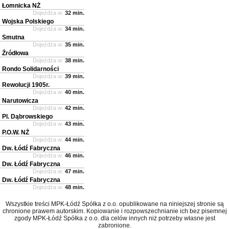
Łomnicka NŻ
Dojeżdża w:
32 min.
Wojska Polskiego
Dojeżdża w:
34 min.
Smutna
Dojeżdża w:
35 min.
Źródłowa
Dojeżdża w:
38 min.
Rondo Solidarności
Dojeżdża w:
39 min.
Rewolucji 1905r.
Dojeżdża w:
40 min.
Narutowicza
Dojeżdża w:
42 min.
Pl. Dąbrowskiego
Dojeżdża w:
43 min.
P.O.W. NŻ
Dojeżdża w:
44 min.
Dw. Łódź Fabryczna
Dojeżdża w:
46 min.
Dw. Łódź Fabryczna
Dojeżdża w:
47 min.
Dw. Łódź Fabryczna
Dojeżdża w:
48 min.
Wszystkie treści MPK-Łódź Spółka z o.o. opublikowane na niniejszej stronie są
chronione prawem autorskim. Kopiowanie i rozpowszechnianie ich bez pisemnej
zgody MPK-Łódź Spółka z o.o. dla celów innych niż potrzeby własne jest
zabronione.