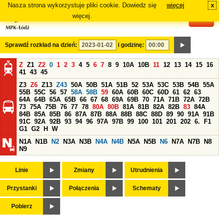
Nasza strona wykorzystuje pliki cookie. Dowiedz się
więcej
x
#
więcej.
Sprawdź rozkład na dzień:
i godzinę:
Z
Z1
Z2
0
1
2
3
4
5
6
7
8
9
10A
10B
11
12
13
14
15
16
41
43
45
Z3
Z6
Z13
Z43
50A
50B
51A
51B
52
53A
53C
53B
54B
55A
55B
55C
56
57
58A
58B
59
60A
60B
60C
60D
61
62
63
64A
64B
65A
65B
66
67
68
69A
69B
70
71A
71B
72A
72B
73
75A
75B
76
77
78
80A
80B
81A
81B
82A
82B
83
84A
84B
85A
85B
86
87A
87B
88A
88B
88C
88D
89
90
91A
91B
91C
92A
92B
93
94
96
97A
97B
99
100
101
201
202
6.
F1
G1
G2
H
W
N1A
N1B
N2
N3A
N3B
N4A
N4B
N5A
N5B
N6
N7A
N7B
N8
N9
Linie
Zmiany
Utrudnienia
Przystanki
Połączenia
Schematy
Pobierz