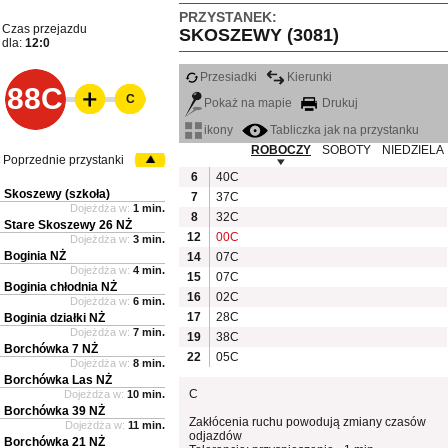
PRZYSTANEK:
Czas przejazdu
SKOSZEWY (3081)
dla:
12:0
Przesiadki
Kierunki
88C
C
Pokaż na mapie
Drukuj
ikony
Tabliczka jak na przystanku
ROBOCZY
SOBOTY
NIEDZIELA
Poprzednie przystanki
6
40C
Skoszewy (szkoła)
7
37C
Dojeżdża w:
1 min.
8
32C
Stare Skoszewy 26 NŻ
12
00C
Dojeżdża w:
3 min.
Boginia NŻ
14
07C
Dojeżdża w:
4 min.
15
07C
Boginia chłodnia NŻ
16
02C
Dojeżdża w:
6 min.
17
28C
Boginia działki NŻ
Dojeżdża w:
7 min.
19
38C
Borchówka 7 NŻ
22
05C
Dojeżdża w:
8 min.
Borchówka Las NŻ
C
Dojeżdża w:
10 min.
Borchówka 39 NŻ
Zakłócenia ruchu powodują zmiany czasów
Dojeżdża w:
11 min.
odjazdów
Borchówka 21 NŻ