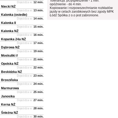
Tolerancja: przyspieszenie - 1 min.
Dojeżdża w:
12 min.
opóźnienie - do 4 min.
Niecki NŻ
Kopiowanie i rozpowszechnianie rozkładów
Dojeżdża w:
13 min.
jazdy w celach zarobkowych bez zgody MPK
Kalonka (osiedle)
Łódź Spółka z o.o jest zabronione.
Dojeżdża w:
14 min.
Kalonka II
Dojeżdża w:
15 min.
Kalonka NŻ
Dojeżdża w:
16 min.
Kopanka 24a NŻ
Dojeżdża w:
17 min.
Dąbrowa NŻ
Dojeżdża w:
19 min.
Moskuliki #
Dojeżdża w:
21 min.
Opolska NŻ
Dojeżdża w:
22 min.
Beskidzka NŻ
Dojeżdża w:
23 min.
Brzezińska
Dojeżdża w:
24 min.
Marmurowa
Dojeżdża w:
25 min.
Janosika
Dojeżdża w:
27 min.
Kerna NŻ
Dojeżdża w:
28 min.
Śnieżna NŻ
Dojeżdża w:
30 min.