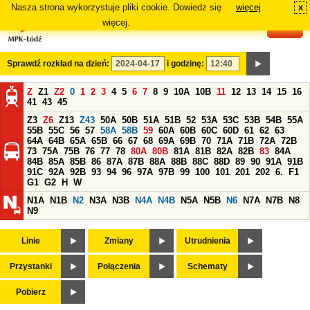
Nasza strona wykorzystuje pliki cookie. Dowiedz się
więcej
x
#
więcej.
Sprawdź rozkład na dzień:
i godzinę:
Z
Z1
Z2
0
1
2
3
4
5
6
7
8
9
10A
10B
11
12
13
14
15
16
41
43
45
Z3
Z6
Z13
Z43
50A
50B
51A
51B
52
53A
53C
53B
54B
55A
55B
55C
56
57
58A
58B
59
60A
60B
60C
60D
61
62
63
64A
64B
65A
65B
66
67
68
69A
69B
70
71A
71B
72A
72B
73
75A
75B
76
77
78
80A
80B
81A
81B
82A
82B
83
84A
84B
85A
85B
86
87A
87B
88A
88B
88C
88D
89
90
91A
91B
91C
92A
92B
93
94
96
97A
97B
99
100
101
201
202
6.
F1
G1
G2
H
W
N1A
N1B
N2
N3A
N3B
N4A
N4B
N5A
N5B
N6
N7A
N7B
N8
N9
Linie
Zmiany
Utrudnienia
Przystanki
Połączenia
Schematy
Pobierz