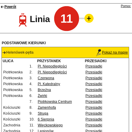
Pomoc
Powrót
11
Linia
PODSTAWOWE KIERUNKI
Helenówek-pętla
Pokaż na mapie
ULICA
PRZYSTANEK
PRZESIADKI
1.
Pl. Niepodległości
Przesiadki
Piotrkowska
2.
Pl. Niepodległości
Przesiadki
Piotrkowska
3.
Czerwona
Przesiadki
Piotrkowska
4.
Pl. Katedralny
Przesiadki
Piotrkowska
5.
Brzeźna
Przesiadki
Piotrkowska
6.
Żwirki
Przesiadki
7.
Piotrkowska Centrum
Przesiadki
Kościuszki
8.
Zamenhofa
Przesiadki
Kościuszki
9.
Struga
Przesiadki
Kościuszki
10.
6 Sierpnia
Przesiadki
Zachodnia
11.
Więckowskiego
Przesiadki
Zachodnia
12.
Legionów
Przesiadki