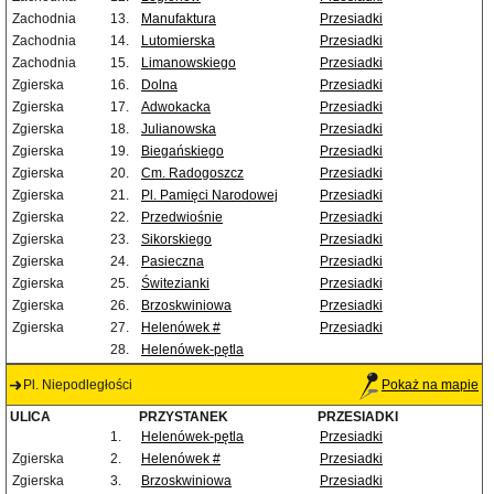
Zachodnia
13.
Manufaktura
Przesiadki
Zachodnia
14.
Lutomierska
Przesiadki
Zachodnia
15.
Limanowskiego
Przesiadki
Zgierska
16.
Dolna
Przesiadki
Zgierska
17.
Adwokacka
Przesiadki
Zgierska
18.
Julianowska
Przesiadki
Zgierska
19.
Biegańskiego
Przesiadki
Zgierska
20.
Cm. Radogoszcz
Przesiadki
Zgierska
21.
Pl. Pamięci Narodowej
Przesiadki
Zgierska
22.
Przedwiośnie
Przesiadki
Zgierska
23.
Sikorskiego
Przesiadki
Zgierska
24.
Pasieczna
Przesiadki
Zgierska
25.
Świtezianki
Przesiadki
Zgierska
26.
Brzoskwiniowa
Przesiadki
Zgierska
27.
Helenówek #
Przesiadki
28.
Helenówek-pętla
Pl. Niepodległości
Pokaż na mapie
ULICA
PRZYSTANEK
PRZESIADKI
1.
Helenówek-pętla
Przesiadki
Zgierska
2.
Helenówek #
Przesiadki
Zgierska
3.
Brzoskwiniowa
Przesiadki