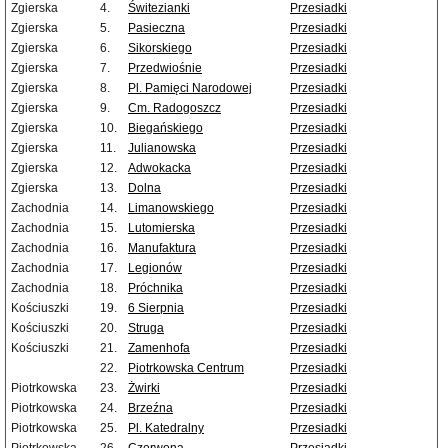
Zgierska
4.
Świtezianki
Przesiadki
Zgierska
5.
Pasieczna
Przesiadki
Zgierska
6.
Sikorskiego
Przesiadki
Zgierska
7.
Przedwiośnie
Przesiadki
Zgierska
8.
Pl. Pamięci Narodowej
Przesiadki
Zgierska
9.
Cm. Radogoszcz
Przesiadki
Zgierska
10.
Biegańskiego
Przesiadki
Zgierska
11.
Julianowska
Przesiadki
Zgierska
12.
Adwokacka
Przesiadki
Zgierska
13.
Dolna
Przesiadki
Zachodnia
14.
Limanowskiego
Przesiadki
Zachodnia
15.
Lutomierska
Przesiadki
Zachodnia
16.
Manufaktura
Przesiadki
Zachodnia
17.
Legionów
Przesiadki
Zachodnia
18.
Próchnika
Przesiadki
Kościuszki
19.
6 Sierpnia
Przesiadki
Kościuszki
20.
Struga
Przesiadki
Kościuszki
21.
Zamenhofa
Przesiadki
22.
Piotrkowska Centrum
Przesiadki
Piotrkowska
23.
Żwirki
Przesiadki
Piotrkowska
24.
Brzeźna
Przesiadki
Piotrkowska
25.
Pl. Katedralny
Przesiadki