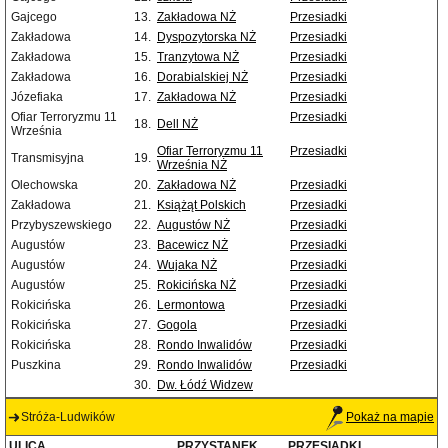
Gajcego
13.
Zakładowa NŻ
Przesiadki
Zakładowa
14.
Dyspozytorska NŻ
Przesiadki
Zakładowa
15.
Tranzytowa NŻ
Przesiadki
Zakładowa
16.
Dorabialskiej NŻ
Przesiadki
Józefiaka
17.
Zakładowa NŻ
Przesiadki
Ofiar Terroryzmu 11
Przesiadki
18.
Dell NŻ
Września
Ofiar Terroryzmu 11
Przesiadki
Transmisyjna
19.
Września NŻ
Olechowska
20.
Zakładowa NŻ
Przesiadki
Zakładowa
21.
Książąt Polskich
Przesiadki
Przybyszewskiego
22.
Augustów NŻ
Przesiadki
Augustów
23.
Bacewicz NŻ
Przesiadki
Augustów
24.
Wujaka NŻ
Przesiadki
Augustów
25.
Rokicińska NŻ
Przesiadki
Rokicińska
26.
Lermontowa
Przesiadki
Rokicińska
27.
Gogola
Przesiadki
Rokicińska
28.
Rondo Inwalidów
Przesiadki
Puszkina
29.
Rondo Inwalidów
Przesiadki
30.
Dw. Łódź Widzew
Stróża-Ludwików
Pokaż na mapie
ULICA
PRZYSTANEK
PRZESIADKI