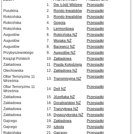
1.
Dw. Łódź Widzew
Przesiadki
Puszkina
2.
Rondo Inwalidów
Przesiadki
Rokicińska
3.
Rondo Inwalidów
Przesiadki
Rokicińska
4.
Gogola
Przesiadki
Rokicińska
5.
Lermontowa
Przesiadki
Augustów
6.
Rokicińska NŻ
Przesiadki
Augustów
7.
Wujaka NŻ
Przesiadki
Augustów
8.
Bacewicz NŻ
Przesiadki
Przybyszewskiego
9.
Augustów NŻ
Przesiadki
Książąt Polskich
10.
Zakładowa
Przesiadki
Zakładowa
11.
Piasta Kołodzieja
Przesiadki
Olechowska
12.
Zakładowa NŻ
Przesiadki
Ofiar Terroryzmu 11
Przesiadki
13.
Transmisyjna NŻ
Września
Ofiar Terroryzmu 11
Przesiadki
14.
Dell NŻ
Września
Zakładowa
15.
Józefiaka NŻ
Przesiadki
Zakładowa
16.
Dorabialskiej NŻ
Przesiadki
Zakładowa
17.
Tranzytowa NŻ
Przesiadki
Zakładowa
18.
Dyspozytorska NŻ
Przesiadki
Gajcego
19.
Zakładowa
Przesiadki
Gajcego
20.
szkoła
Przesiadki
Rokicińska
21.
Gajcego
Przesiadki