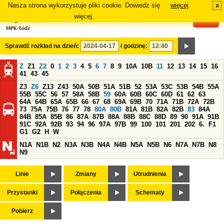
Nasza strona wykorzystuje pliki cookie. Dowiedz się
więcej
x
#
więcej.
Sprawdź rozkład na dzień:
i godzinę:
Z
Z1
Z2
0
1
2
3
4
5
6
7
8
9
10A
10B
11
12
13
14
15
16
41
43
45
Z3
Z6
Z13
Z43
50A
50B
51A
51B
52
53A
53C
53B
54B
55A
55B
55C
56
57
58A
58B
59
60A
60B
60C
60D
61
62
63
64A
64B
65A
65B
66
67
68
69A
69B
70
71A
71B
72A
72B
73
75A
75B
76
77
78
80A
80B
81A
81B
82A
82B
83
84A
84B
85A
85B
86
87A
87B
88A
88B
88C
88D
89
90
91A
91B
91C
92A
92B
93
94
96
97A
97B
99
100
101
201
202
6.
F1
G1
G2
H
W
N1A
N1B
N2
N3A
N3B
N4A
N4B
N5A
N5B
N6
N7A
N7B
N8
N9
Linie
Zmiany
Utrudnienia
Przystanki
Połączenia
Schematy
Pobierz