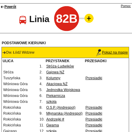
Pomoc
Powrót
82B
Linia
PODSTAWOWE KIERUNKI
Dw. Łódź Widzew
Pokaż na mapie
ULICA
PRZYSTANEK
PRZESIADKI
1.
Stróża-Ludwików
Stróża
2.
Gajowa NŻ
Tuszyńska
3.
Kolumny
Przesiadki
Wiśniowa Góra
4.
Akacjowa NŻ
Wiśniowa Góra
5.
Jednostka Wojskowa
Wiśniowa Góra
6.
Piekarnicza
Wiśniowa Góra
7.
szkoła
Rokicińska
8.
O.S.P. (Andrespol)
Przesiadki
Rokicińska
9.
Młynarska (Andrespol)
Przesiadki
Rokicińska
10.
Andrzejki #
Przesiadki
Rokicińska
11.
Gwarna
Przesiadki
Gajcego
12.
szkoła
Przesiadki