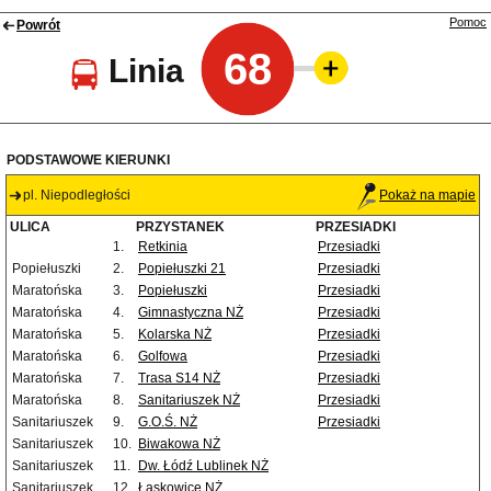
Pomoc
Powrót
68
Linia
PODSTAWOWE KIERUNKI
pl. Niepodległości
Pokaż na mapie
ULICA
PRZYSTANEK
PRZESIADKI
1.
Retkinia
Przesiadki
Popiełuszki
2.
Popiełuszki 21
Przesiadki
Maratońska
3.
Popiełuszki
Przesiadki
Maratońska
4.
Gimnastyczna NŻ
Przesiadki
Maratońska
5.
Kolarska NŻ
Przesiadki
Maratońska
6.
Golfowa
Przesiadki
Maratońska
7.
Trasa S14 NŻ
Przesiadki
Maratońska
8.
Sanitariuszek NŻ
Przesiadki
Sanitariuszek
9.
G.O.Ś. NŻ
Przesiadki
Sanitariuszek
10.
Biwakowa NŻ
Sanitariuszek
11.
Dw. Łódź Lublinek NŻ
Sanitariuszek
12.
Łaskowice NŻ