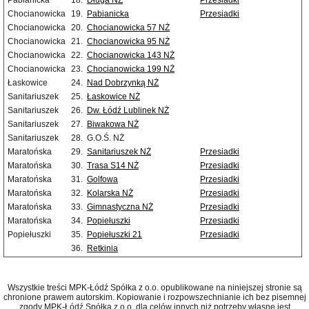
Pabianicka
18.
Długa NŻ
Przesiadki
Chocianowicka
19.
Pabianicka
Przesiadki
Chocianowicka
20.
Chocianowicka 57 NŻ
Chocianowicka
21.
Chocianowicka 95 NŻ
Chocianowicka
22.
Chocianowicka 143 NŻ
Chocianowicka
23.
Chocianowicka 199 NŻ
Łaskowice
24.
Nad Dobrzynką NŻ
Sanitariuszek
25.
Łaskowice NŻ
Sanitariuszek
26.
Dw. Łódź Lublinek NŻ
Sanitariuszek
27.
Biwakowa NŻ
Sanitariuszek
28.
G.O.Ś. NŻ
Maratońska
29.
Sanitariuszek NŻ
Przesiadki
Maratońska
30.
Trasa S14 NŻ
Przesiadki
Maratońska
31.
Golfowa
Przesiadki
Maratońska
32.
Kolarska NŻ
Przesiadki
Maratońska
33.
Gimnastyczna NŻ
Przesiadki
Maratońska
34.
Popiełuszki
Przesiadki
Popiełuszki
35.
Popiełuszki 21
Przesiadki
36.
Retkinia
Wszystkie treści MPK-Łódź Spółka z o.o. opublikowane na niniejszej stronie są
chronione prawem autorskim. Kopiowanie i rozpowszechnianie ich bez pisemnej
zgody MPK-Łódź Spółka z o.o. dla celów innych niż potrzeby własne jest