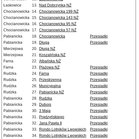
Łaskowice
13.
Nad Dobrzynką NŻ
Chocianowicka
14.
Chocianowicka 199 NŻ
Chocianowicka
15.
Chocianowicka 143 NŻ
Chocianowicka
16.
Chocianowicka 95 NŻ
Chocianowicka
17.
Chocianowicka 57 NŻ
Pabianicka
18.
Chocianowicka
Przesiadki
Pabianicka
19.
Długa
Przesiadki
Mierzejowa
20.
Długa NŻ
Mierzejowa
21.
Koszalińska NŻ
Farna
22.
Albańska NŻ
Farna
23.
Plażowa NŻ
Przesiadki
Rudzka
24.
Farna
Przesiadki
Rudzka
25.
Przestrzenna
Przesiadki
Rudzka
26.
Municypalna
Przesiadki
Rudzka
27.
Pabianicka NŻ
Przesiadki
Pabianicka
28.
Rudzka
Przesiadki
Pabianicka
29.
Dubois
Przesiadki
Pabianicka
30.
3 Maja
Przesiadki
Pabianicka
31.
Prądzyńskiego
Przesiadki
Pabianicka
32.
Jana Pawła II
Przesiadki
Pabianicka
33.
Rondo Lotników Lwowskich
Przesiadki
Pabianicka
34.
Rondo Lotników Lwowskich
Przesiadki