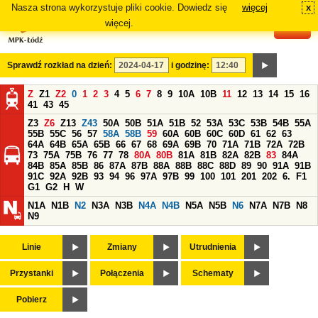
Nasza strona wykorzystuje pliki cookie. Dowiedz się
więcej
x
#
więcej.
Sprawdź rozkład na dzień:
i godzinę:
Z
Z1
Z2
0
1
2
3
4
5
6
7
8
9
10A
10B
11
12
13
14
15
16
41
43
45
Z3
Z6
Z13
Z43
50A
50B
51A
51B
52
53A
53C
53B
54B
55A
55B
55C
56
57
58A
58B
59
60A
60B
60C
60D
61
62
63
64A
64B
65A
65B
66
67
68
69A
69B
70
71A
71B
72A
72B
73
75A
75B
76
77
78
80A
80B
81A
81B
82A
82B
83
84A
84B
85A
85B
86
87A
87B
88A
88B
88C
88D
89
90
91A
91B
91C
92A
92B
93
94
96
97A
97B
99
100
101
201
202
6.
F1
G1
G2
H
W
N1A
N1B
N2
N3A
N3B
N4A
N4B
N5A
N5B
N6
N7A
N7B
N8
N9
Linie
Zmiany
Utrudnienia
Przystanki
Połączenia
Schematy
Pobierz