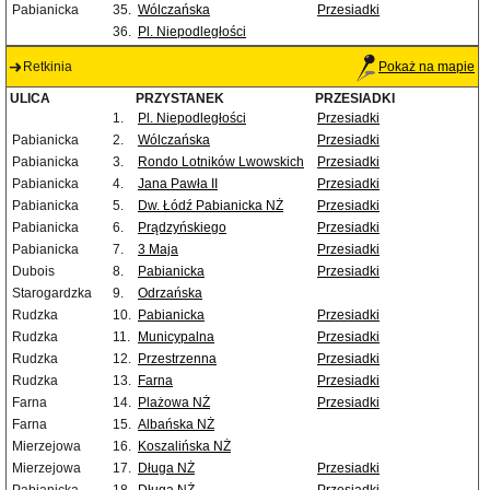
Pabianicka
35.
Wólczańska
Przesiadki
36.
Pl. Niepodległości
Retkinia
Pokaż na mapie
ULICA
PRZYSTANEK
PRZESIADKI
1.
Pl. Niepodległości
Przesiadki
Pabianicka
2.
Wólczańska
Przesiadki
Pabianicka
3.
Rondo Lotników Lwowskich
Przesiadki
Pabianicka
4.
Jana Pawła II
Przesiadki
Pabianicka
5.
Dw. Łódź Pabianicka NŻ
Przesiadki
Pabianicka
6.
Prądzyńskiego
Przesiadki
Pabianicka
7.
3 Maja
Przesiadki
Dubois
8.
Pabianicka
Przesiadki
Starogardzka
9.
Odrzańska
Rudzka
10.
Pabianicka
Przesiadki
Rudzka
11.
Municypalna
Przesiadki
Rudzka
12.
Przestrzenna
Przesiadki
Rudzka
13.
Farna
Przesiadki
Farna
14.
Plażowa NŻ
Przesiadki
Farna
15.
Albańska NŻ
Mierzejowa
16.
Koszalińska NŻ
Mierzejowa
17.
Długa NŻ
Przesiadki