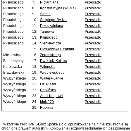
Piłsudskiego
7.
Niciarniana
Przesiadki
Piłsudskiego
8.
Konstytucyjna (Wi-Ma)
Przesiadki
Piłsudskiego
9.
Sarnia
Przesiadki
Piłsudskiego
10.
Śmigłego-Rydza
Przesiadki
Piłsudskiego
11.
Przędzalniana
Przesiadki
Piłsudskiego
12.
Targowa
Przesiadki
Piłsudskiego
13.
Kilińskiego
Przesiadki
Piłsudskiego
14.
Sienkiewicza
Przesiadki
15.
Piotrkowska Centrum
Przesiadki
Mickiewicza
16.
Żeromskiego
Przesiadki
Bandurskiego
17.
Dw. Łódź Kaliska
Przesiadki
Karolewska
18.
Wileńska
Przesiadki
Bratysławska
19.
Wróblewskiego
Przesiadki
Wyszyńskiego
20.
Waltera-Janke
Przesiadki
Wyszyńskiego
21.
Os. Piaski
Przesiadki
Wyszyńskiego
22.
Retkińska
Przesiadki
Wyszyńskiego
23.
Armii Krajowej
Przesiadki
Wyszyńskiego
24.
blok 270
Przesiadki
25.
Retkinia
Wszystkie treści MPK-Łódź Spółka z o.o. opublikowane na niniejszej stronie są
chronione prawem autorskim. Kopiowanie i rozpowszechnianie ich bez pisemnej