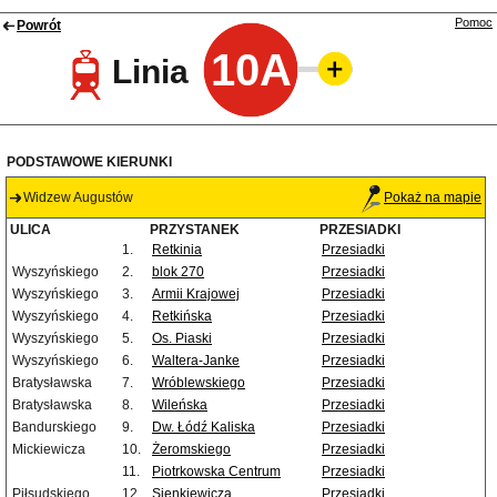
Pomoc
Powrót
10A
Linia
PODSTAWOWE KIERUNKI
Widzew Augustów
Pokaż na mapie
ULICA
PRZYSTANEK
PRZESIADKI
1.
Retkinia
Przesiadki
Wyszyńskiego
2.
blok 270
Przesiadki
Wyszyńskiego
3.
Armii Krajowej
Przesiadki
Wyszyńskiego
4.
Retkińska
Przesiadki
Wyszyńskiego
5.
Os. Piaski
Przesiadki
Wyszyńskiego
6.
Waltera-Janke
Przesiadki
Bratysławska
7.
Wróblewskiego
Przesiadki
Bratysławska
8.
Wileńska
Przesiadki
Bandurskiego
9.
Dw. Łódź Kaliska
Przesiadki
Mickiewicza
10.
Żeromskiego
Przesiadki
11.
Piotrkowska Centrum
Przesiadki
Piłsudskiego
12.
Sienkiewicza
Przesiadki