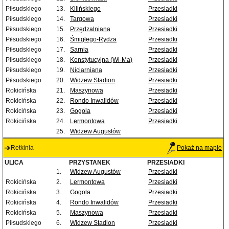
Piłsudskiego
13.
Kilińskiego
Przesiadki
Piłsudskiego
14.
Targowa
Przesiadki
Piłsudskiego
15.
Przędzalniana
Przesiadki
Piłsudskiego
16.
Śmigłego-Rydza
Przesiadki
Piłsudskiego
17.
Sarnia
Przesiadki
Piłsudskiego
18.
Konstytucyjna (Wi-Ma)
Przesiadki
Piłsudskiego
19.
Niciarniana
Przesiadki
Piłsudskiego
20.
Widzew Stadion
Przesiadki
Rokicińska
21.
Maszynowa
Przesiadki
Rokicińska
22.
Rondo Inwalidów
Przesiadki
Rokicińska
23.
Gogola
Przesiadki
Rokicińska
24.
Lermontowa
Przesiadki
25.
Widzew Augustów
Retkinia
Pokaż na mapie
ULICA
PRZYSTANEK
PRZESIADKI
1.
Widzew Augustów
Przesiadki
Rokicińska
2.
Lermontowa
Przesiadki
Rokicińska
3.
Gogola
Przesiadki
Rokicińska
4.
Rondo Inwalidów
Przesiadki
Rokicińska
5.
Maszynowa
Przesiadki
Piłsudskiego
6.
Widzew Stadion
Przesiadki