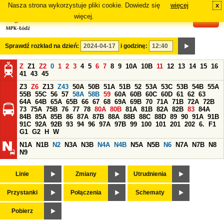
Nasza strona wykorzystuje pliki cookie. Dowiedz się
więcej
x
#
więcej.
Sprawdź rozkład na dzień:
i godzinę:
Z
Z1
Z2
0
1
2
3
4
5
6
7
8
9
10A
10B
11
12
13
14
15
16
41
43
45
Z3
Z6
Z13
Z43
50A
50B
51A
51B
52
53A
53C
53B
54B
55A
55B
55C
56
57
58A
58B
59
60A
60B
60C
60D
61
62
63
64A
64B
65A
65B
66
67
68
69A
69B
70
71A
71B
72A
72B
73
75A
75B
76
77
78
80A
80B
81A
81B
82A
82B
83
84A
84B
85A
85B
86
87A
87B
88A
88B
88C
88D
89
90
91A
91B
91C
92A
92B
93
94
96
97A
97B
99
100
101
201
202
6.
F1
G1
G2
H
W
N1A
N1B
N2
N3A
N3B
N4A
N4B
N5A
N5B
N6
N7A
N7B
N8
N9
Linie
Zmiany
Utrudnienia
Przystanki
Połączenia
Schematy
Pobierz