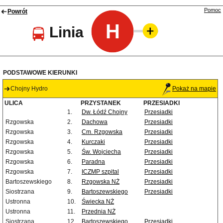
Pomoc
Powrót
H
Linia
PODSTAWOWE KIERUNKI
Chojny Hydro
Pokaż na mapie
ULICA
PRZYSTANEK
PRZESIADKI
1.
Dw. Łódź Chojny
Przesiadki
Rzgowska
2.
Dachowa
Przesiadki
Rzgowska
3.
Cm. Rzgowska
Przesiadki
Rzgowska
4.
Kurczaki
Przesiadki
Rzgowska
5.
Św. Wojciecha
Przesiadki
Rzgowska
6.
Paradna
Przesiadki
Rzgowska
7.
ICZMP szpital
Przesiadki
Bartoszewskiego
8.
Rzgowska NŻ
Przesiadki
Siostrzana
9.
Bartoszewskiego
Przesiadki
Ustronna
10.
Świecka NŻ
Ustronna
11.
Przednia NŻ
Siostrzana
12.
Bartoszewskiego
Przesiadki