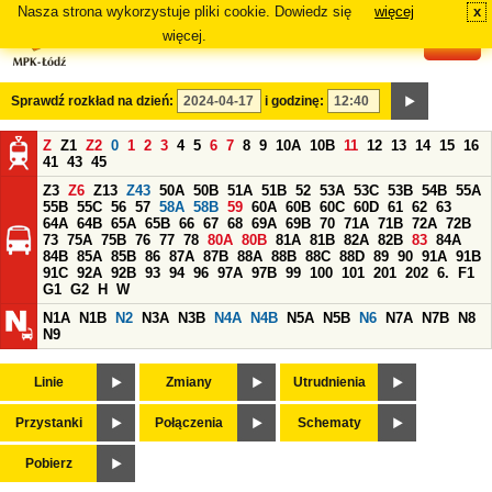
Nasza strona wykorzystuje pliki cookie. Dowiedz się
więcej
x
#
więcej.
Sprawdź rozkład na dzień:
i godzinę:
Z
Z1
Z2
0
1
2
3
4
5
6
7
8
9
10A
10B
11
12
13
14
15
16
41
43
45
Z3
Z6
Z13
Z43
50A
50B
51A
51B
52
53A
53C
53B
54B
55A
55B
55C
56
57
58A
58B
59
60A
60B
60C
60D
61
62
63
64A
64B
65A
65B
66
67
68
69A
69B
70
71A
71B
72A
72B
73
75A
75B
76
77
78
80A
80B
81A
81B
82A
82B
83
84A
84B
85A
85B
86
87A
87B
88A
88B
88C
88D
89
90
91A
91B
91C
92A
92B
93
94
96
97A
97B
99
100
101
201
202
6.
F1
G1
G2
H
W
N1A
N1B
N2
N3A
N3B
N4A
N4B
N5A
N5B
N6
N7A
N7B
N8
N9
Linie
Zmiany
Utrudnienia
Przystanki
Połączenia
Schematy
Pobierz