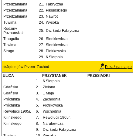
Przędzalniana
21.
Fabryczna
Przędzalniana
22.
Piłsudskiego
Przędzalniana
23.
Nawrot
Tuwima
24.
Wysoka
Rodziny
25.
Dw. Łódź Fabryczna
Poznańskich
Traugutta
26.
Sienkiewicza
Tuwima
27.
Sienkiewicza
Struga
28.
Piotrkowska
29.
6 Sierpnia
Jędrzejów Przem. Zachód
Pokaż na mapie
ULICA
PRZYSTANEK
PRZESIADKI
1.
6 Sierpnia
Gdańska
2.
Zielona
Gdańska
3.
1 Maja
Próchnika
4.
Zachodnia
Próchnika
5.
Piotrkowska
Rewolucji 1905r.
6.
Wschodnia
Kilińskiego
7.
Rewolucji 1905r.
Kilińskiego
8.
Narutowicza
9.
Dw. Łódź Fabryczna
Tuwima
10.
Wysoka