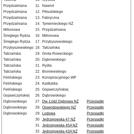
Przędzalniana
11.
Nawrot
Przędzalniana
12.
Piłsudskiego
Przędzalniana
13.
Fabryczna
Przędzalniana
14.
Tymienieckiego NŻ
Milionowa
15.
Przędzalniana
Śmigłego Rydza
16.
Milionowa
Śmigłego Rydza
17.
Przybyszewskiego
Przybyszewskiego
18.
Tatrzańska
Tatrzańska
19.
Grota-Roweckiego
Tatrzańska
20.
Dąbrowskiego
Tatrzańska
21.
Rydla
Tatrzańska
22.
Broniewskiego
Felińskiego
23.
Konspiracyjnego WP
Felińskiego
24.
Kadłubka
Felińskiego
25.
Gojawiczyńskiej
Gojawiczyńskiej
26.
Dąbrowskiego
Dąbrowskiego
27.
Dw. Łódź Dąbrowa NŻ
Przesiadki
Dąbrowskiego
28.
Ossendowskiego NŻ
Przesiadki
Dąbrowskiego
29.
Lodowa
Przesiadki
30.
Jędrzejowska 47 NŻ
Przesiadki
31.
Jędrzejowska 45A NŻ
Przesiadki
32.
Jędrzejowska 43A NŻ
Przesiadki