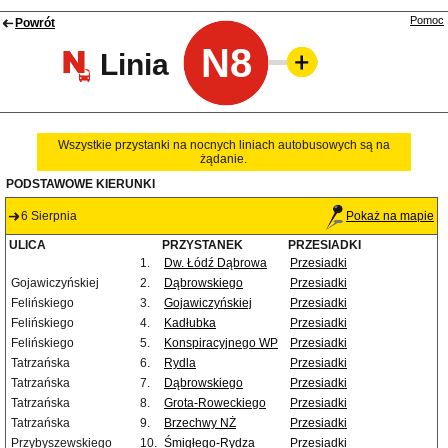
Pomoc
Powrót
N8
Linia
Wszystkie przystanki na nocnych liniach autobusowych są na
żądanie.
PODSTAWOWE KIERUNKI
6 Sierpnia
Pokaż na mapie
ULICA
PRZYSTANEK
PRZESIADKI
1.
Dw. Łódź Dąbrowa
Przesiadki
Gojawiczyńskiej
2.
Dąbrowskiego
Przesiadki
Felińskiego
3.
Gojawiczyńskiej
Przesiadki
Felińskiego
4.
Kadłubka
Przesiadki
Felińskiego
5.
Konspiracyjnego WP
Przesiadki
Tatrzańska
6.
Rydla
Przesiadki
Tatrzańska
7.
Dąbrowskiego
Przesiadki
Tatrzańska
8.
Grota-Roweckiego
Przesiadki
Tatrzańska
9.
Brzechwy NŻ
Przesiadki
Przybyszewskiego
10.
Śmigłego-Rydza
Przesiadki