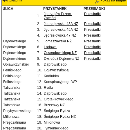
6 Sierpnia
Pokaż na mapie
ULICA
PRZYSTANEK
PRZESIADKI
Jędrzejów Przem.
Przesiadki
1.
Zachód
2.
Jędrzejowska 43A NŻ
Przesiadki
3.
Jędrzejowska 45A NŻ
Przesiadki
4.
Jędrzejowska 47 NŻ
Przesiadki
Dąbrowskiego
5.
Tomaszowska NŻ
Przesiadki
Dąbrowskiego
6.
Lodowa
Przesiadki
Dąbrowskiego
7.
Ossendowskiego NŻ
Przesiadki
Dąbrowskiego
8.
Dw. Łódź Dąbrowa NŻ
Przesiadki
Gojawiczyńskiej
9.
Dąbrowskiego
Felińskiego
10.
Gojawiczyńskiej
Felińskiego
11.
Kadłubka
Felińskiego
12.
Konspiracyjnego WP
Tatrzańska
13.
Rydla
Tatrzańska
14.
Dąbrowskiego
Tatrzańska
15.
Grota-Roweckiego
Tatrzańska
16.
Brzechwy NŻ
Przybyszewskiego
17.
Śmigłego-Rydza
Milionowa
18.
Śmigłego-Rydza NŻ
Przędzalniana
19.
Milionowa
Przędzalniana
20.
Tymienieckiego