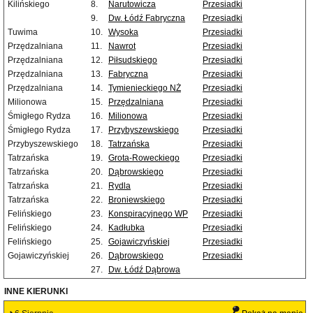
Kilińskiego
8.
Narutowicza
Przesiadki
9.
Dw. Łódź Fabryczna
Przesiadki
Tuwima
10.
Wysoka
Przesiadki
Przędzalniana
11.
Nawrot
Przesiadki
Przędzalniana
12.
Piłsudskiego
Przesiadki
Przędzalniana
13.
Fabryczna
Przesiadki
Przędzalniana
14.
Tymienieckiego NŻ
Przesiadki
Milionowa
15.
Przędzalniana
Przesiadki
Śmigłego Rydza
16.
Milionowa
Przesiadki
Śmigłego Rydza
17.
Przybyszewskiego
Przesiadki
Przybyszewskiego
18.
Tatrzańska
Przesiadki
Tatrzańska
19.
Grota-Roweckiego
Przesiadki
Tatrzańska
20.
Dąbrowskiego
Przesiadki
Tatrzańska
21.
Rydla
Przesiadki
Tatrzańska
22.
Broniewskiego
Przesiadki
Felińskiego
23.
Konspiracyjnego WP
Przesiadki
Felińskiego
24.
Kadłubka
Przesiadki
Felińskiego
25.
Gojawiczyńskiej
Przesiadki
Gojawiczyńskiej
26.
Dąbrowskiego
Przesiadki
27.
Dw. Łódź Dąbrowa
INNE KIERUNKI