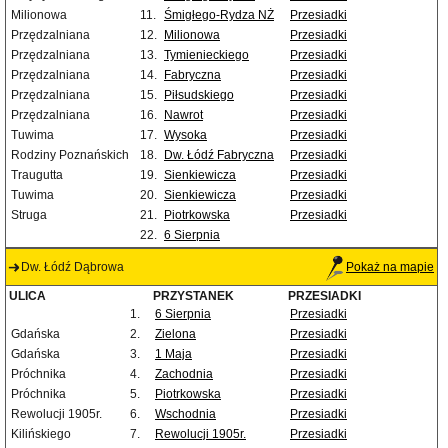
Milionowa
11.
Śmigłego-Rydza NŻ
Przesiadki
Przędzalniana
12.
Milionowa
Przesiadki
Przędzalniana
13.
Tymienieckiego
Przesiadki
Przędzalniana
14.
Fabryczna
Przesiadki
Przędzalniana
15.
Piłsudskiego
Przesiadki
Przędzalniana
16.
Nawrot
Przesiadki
Tuwima
17.
Wysoka
Przesiadki
Rodziny Poznańskich
18.
Dw. Łódź Fabryczna
Przesiadki
Traugutta
19.
Sienkiewicza
Przesiadki
Tuwima
20.
Sienkiewicza
Przesiadki
Struga
21.
Piotrkowska
Przesiadki
22.
6 Sierpnia
Dw. Łódź Dąbrowa
Pokaż na mapie
ULICA
PRZYSTANEK
PRZESIADKI
1.
6 Sierpnia
Przesiadki
Gdańska
2.
Zielona
Przesiadki
Gdańska
3.
1 Maja
Przesiadki
Próchnika
4.
Zachodnia
Przesiadki
Próchnika
5.
Piotrkowska
Przesiadki
Rewolucji 1905r.
6.
Wschodnia
Przesiadki
Kilińskiego
7.
Rewolucji 1905r.
Przesiadki