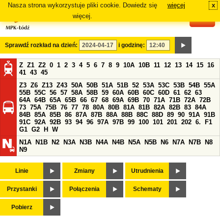
Nasza strona wykorzystuje pliki cookie. Dowiedz się
więcej
x
#
więcej.
Sprawdź rozkład na dzień:
i godzinę:
Z
Z1
Z2
0
1
2
3
4
5
6
7
8
9
10A
10B
11
12
13
14
15
16
41
43
45
Z3
Z6
Z13
Z43
50A
50B
51A
51B
52
53A
53C
53B
54B
55A
55B
55C
56
57
58A
58B
59
60A
60B
60C
60D
61
62
63
64A
64B
65A
65B
66
67
68
69A
69B
70
71A
71B
72A
72B
73
75A
75B
76
77
78
80A
80B
81A
81B
82A
82B
83
84A
84B
85A
85B
86
87A
87B
88A
88B
88C
88D
89
90
91A
91B
91C
92A
92B
93
94
96
97A
97B
99
100
101
201
202
6.
F1
G1
G2
H
W
N1A
N1B
N2
N3A
N3B
N4A
N4B
N5A
N5B
N6
N7A
N7B
N8
N9
Linie
Zmiany
Utrudnienia
Przystanki
Połączenia
Schematy
Pobierz