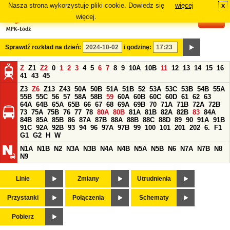
Nasza strona wykorzystuje pliki cookie. Dowiedz się
więcej
x
#
więcej.
Sprawdź rozkład na dzień:
i godzinę:
Z
Z1
Z2
0
1
2
3
4
5
6
7
8
9
10A
10B
11
12
13
14
15
16
41
43
45
Z3
Z6
Z13
Z43
50A
50B
51A
51B
52
53A
53C
53B
54B
55A
55B
55C
56
57
58A
58B
59
60A
60B
60C
60D
61
62
63
64A
64B
65A
65B
66
67
68
69A
69B
70
71A
71B
72A
72B
73
75A
75B
76
77
78
80A
80B
81A
81B
82A
82B
83
84A
84B
85A
85B
86
87A
87B
88A
88B
88C
88D
89
90
91A
91B
91C
92A
92B
93
94
96
97A
97B
99
100
101
201
202
6.
F1
G1
G2
H
W
N1A
N1B
N2
N3A
N3B
N4A
N4B
N5A
N5B
N6
N7A
N7B
N8
N9
Linie
Zmiany
Utrudnienia
Przystanki
Połączenia
Schematy
Pobierz