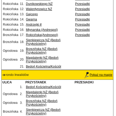
Rokicińska
11.
Dunikowskiego NŻ
Przesiadki
Rokicińska
12.
Walentynowicz NŻ
Przesiadki
Rokicińska
13.
Gajcego
Przesiadki
Rokicińska
14.
Gwarna
Przesiadki
Rokicińska
15.
Andrzejki #
Przesiadki
Rokicińska
16.
Młynarska (Andrespol)
Przesiadki
Brzezińska
17.
Rokicińska(Andrespol)
Przesiadki
Sienkiewicza NŻ (Bedoń
Brzezińska
18.
Przykościelny)
Brzezińska NŻ (Bedoń
Ogrodowa
19.
Przykościelny)
Magdalenki NŻ (Bedoń
Ogrodowa
20.
Przykościelny)
21.
Bedoń Kościelna/Kościół
rondo Inwalidów
Pokaż na mapie
ULICA
PRZYSTANEK
PRZESIADKI
1.
Bedoń Kościelna/Kościół
Magdalenki NŻ (Bedoń
Ogrodowa
2.
Przykościelny)
Brzezińska NŻ (Bedoń
Ogrodowa
3.
Przykościelny)
Sienkiewicza NŻ (Bedoń
Brzezińska
4.
Przykościelny)