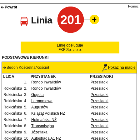
Pomoc
Powrót
201
Linia
Linię obsługuje
FKF Sp. z o.o.
PODSTAWOWE KIERUNKI
Bedoń Kościelna/Kościół
Pokaż na mapie
ULICA
PRZYSTANEK
PRZESIADKI
1.
Rondo Inwalidów
Przesiadki
Rokicińska
2.
Rondo Inwalidów
Przesiadki
Rokicińska
3.
Gogola
Przesiadki
Rokicińska
4.
Lermontowa
Przesiadki
Rokicińska
5.
Augustów
Przesiadki
Rokicińska
6.
Książąt Polskich NŻ
Przesiadki
Rokicińska
7.
Hetmańska NŻ
Przesiadki
Rokicińska
8.
Transmisyjna
Przesiadki
Rokicińska
9.
Józefiaka
Przesiadki
Rokicińska
10.
Autostrada A1 NŻ
Przesiadki