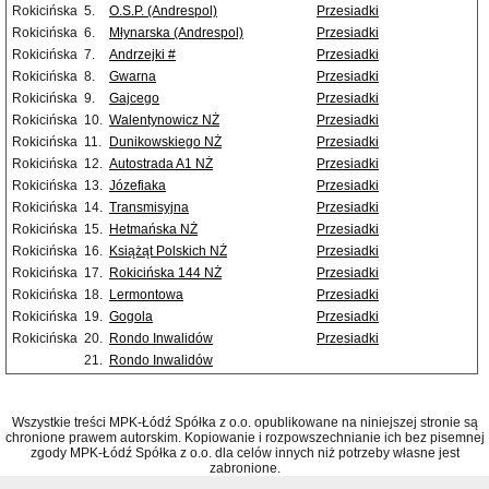
Rokicińska
5.
O.S.P. (Andrespol)
Przesiadki
Rokicińska
6.
Młynarska (Andrespol)
Przesiadki
Rokicińska
7.
Andrzejki #
Przesiadki
Rokicińska
8.
Gwarna
Przesiadki
Rokicińska
9.
Gajcego
Przesiadki
Rokicińska
10.
Walentynowicz NŻ
Przesiadki
Rokicińska
11.
Dunikowskiego NŻ
Przesiadki
Rokicińska
12.
Autostrada A1 NŻ
Przesiadki
Rokicińska
13.
Józefiaka
Przesiadki
Rokicińska
14.
Transmisyjna
Przesiadki
Rokicińska
15.
Hetmańska NŻ
Przesiadki
Rokicińska
16.
Książąt Polskich NŻ
Przesiadki
Rokicińska
17.
Rokicińska 144 NŻ
Przesiadki
Rokicińska
18.
Lermontowa
Przesiadki
Rokicińska
19.
Gogola
Przesiadki
Rokicińska
20.
Rondo Inwalidów
Przesiadki
21.
Rondo Inwalidów
Wszystkie treści MPK-Łódź Spółka z o.o. opublikowane na niniejszej stronie są
chronione prawem autorskim. Kopiowanie i rozpowszechnianie ich bez pisemnej
zgody MPK-Łódź Spółka z o.o. dla celów innych niż potrzeby własne jest
zabronione.