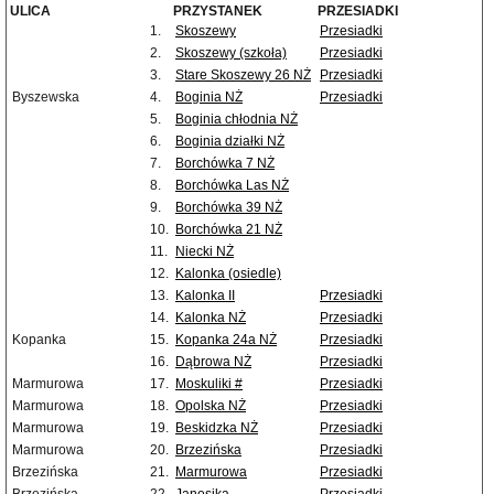
ULICA
PRZYSTANEK
PRZESIADKI
1.
Skoszewy
Przesiadki
2.
Skoszewy (szkoła)
Przesiadki
3.
Stare Skoszewy 26 NŻ
Przesiadki
Byszewska
4.
Boginia NŻ
Przesiadki
5.
Boginia chłodnia NŻ
6.
Boginia działki NŻ
7.
Borchówka 7 NŻ
8.
Borchówka Las NŻ
9.
Borchówka 39 NŻ
10.
Borchówka 21 NŻ
11.
Niecki NŻ
12.
Kalonka (osiedle)
13.
Kalonka II
Przesiadki
14.
Kalonka NŻ
Przesiadki
Kopanka
15.
Kopanka 24a NŻ
Przesiadki
16.
Dąbrowa NŻ
Przesiadki
Marmurowa
17.
Moskuliki #
Przesiadki
Marmurowa
18.
Opolska NŻ
Przesiadki
Marmurowa
19.
Beskidzka NŻ
Przesiadki
Marmurowa
20.
Brzezińska
Przesiadki
Brzezińska
21.
Marmurowa
Przesiadki