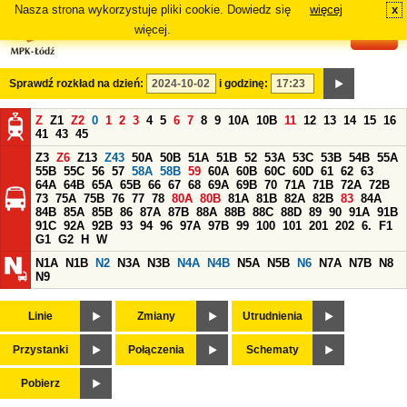
Nasza strona wykorzystuje pliki cookie. Dowiedz się
więcej
x
#
więcej.
Sprawdź rozkład na dzień:
i godzinę:
Z
Z1
Z2
0
1
2
3
4
5
6
7
8
9
10A
10B
11
12
13
14
15
16
41
43
45
Z3
Z6
Z13
Z43
50A
50B
51A
51B
52
53A
53C
53B
54B
55A
55B
55C
56
57
58A
58B
59
60A
60B
60C
60D
61
62
63
64A
64B
65A
65B
66
67
68
69A
69B
70
71A
71B
72A
72B
73
75A
75B
76
77
78
80A
80B
81A
81B
82A
82B
83
84A
84B
85A
85B
86
87A
87B
88A
88B
88C
88D
89
90
91A
91B
91C
92A
92B
93
94
96
97A
97B
99
100
101
201
202
6.
F1
G1
G2
H
W
N1A
N1B
N2
N3A
N3B
N4A
N4B
N5A
N5B
N6
N7A
N7B
N8
N9
Linie
Zmiany
Utrudnienia
Przystanki
Połączenia
Schematy
Pobierz