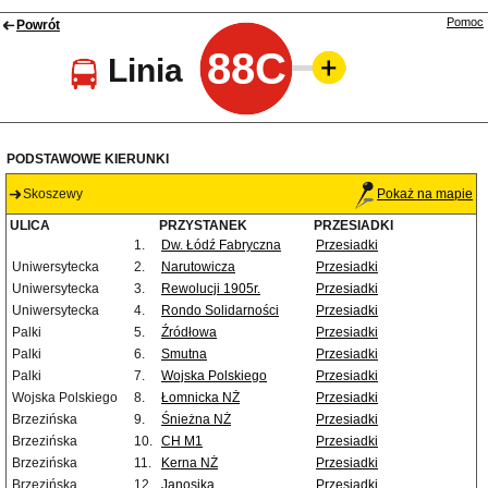
Pomoc
Powrót
88C
Linia
PODSTAWOWE KIERUNKI
Skoszewy
Pokaż na mapie
ULICA
PRZYSTANEK
PRZESIADKI
1.
Dw. Łódź Fabryczna
Przesiadki
Uniwersytecka
2.
Narutowicza
Przesiadki
Uniwersytecka
3.
Rewolucji 1905r.
Przesiadki
Uniwersytecka
4.
Rondo Solidarności
Przesiadki
Palki
5.
Źródłowa
Przesiadki
Palki
6.
Smutna
Przesiadki
Palki
7.
Wojska Polskiego
Przesiadki
Wojska Polskiego
8.
Łomnicka NŻ
Przesiadki
Brzezińska
9.
Śnieżna NŻ
Przesiadki
Brzezińska
10.
CH M1
Przesiadki
Brzezińska
11.
Kerna NŻ
Przesiadki
Brzezińska
12.
Janosika
Przesiadki