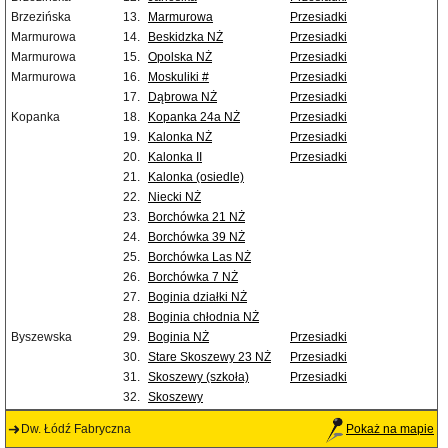
Brzezińska
13.
Marmurowa
Przesiadki
Marmurowa
14.
Beskidzka NŻ
Przesiadki
Marmurowa
15.
Opolska NŻ
Przesiadki
Marmurowa
16.
Moskuliki #
Przesiadki
17.
Dąbrowa NŻ
Przesiadki
Kopanka
18.
Kopanka 24a NŻ
Przesiadki
19.
Kalonka NŻ
Przesiadki
20.
Kalonka II
Przesiadki
21.
Kalonka (osiedle)
22.
Niecki NŻ
23.
Borchówka 21 NŻ
24.
Borchówka 39 NŻ
25.
Borchówka Las NŻ
26.
Borchówka 7 NŻ
27.
Boginia działki NŻ
28.
Boginia chłodnia NŻ
Byszewska
29.
Boginia NŻ
Przesiadki
30.
Stare Skoszewy 23 NŻ
Przesiadki
31.
Skoszewy (szkoła)
Przesiadki
32.
Skoszewy
Dw. Łódź Fabryczna
Pokaż na mapie