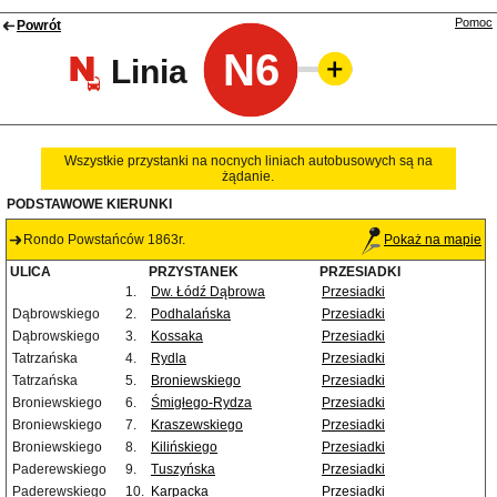
Pomoc
Powrót
N6
Linia
Wszystkie przystanki na nocnych liniach autobusowych są na
żądanie.
PODSTAWOWE KIERUNKI
Rondo Powstańców 1863r.
Pokaż na mapie
ULICA
PRZYSTANEK
PRZESIADKI
1.
Dw. Łódź Dąbrowa
Przesiadki
Dąbrowskiego
2.
Podhalańska
Przesiadki
Dąbrowskiego
3.
Kossaka
Przesiadki
Tatrzańska
4.
Rydla
Przesiadki
Tatrzańska
5.
Broniewskiego
Przesiadki
Broniewskiego
6.
Śmigłego-Rydza
Przesiadki
Broniewskiego
7.
Kraszewskiego
Przesiadki
Broniewskiego
8.
Kilińskiego
Przesiadki
Paderewskiego
9.
Tuszyńska
Przesiadki
Paderewskiego
10.
Karpacka
Przesiadki