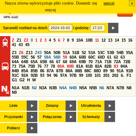
Nasza strona wykorzystuje pliki cookie. Dowiedz się
więcej
x
#
więcej.
Sprawdź rozkład na dzień:
i godzinę:
Z
Z1
Z2
0
1
2
3
4
5
6
7
8
9
10A
10B
11
12
13
14
15
16
41
43
45
Z3
Z6
Z13
Z43
50A
50B
51A
51B
52
53A
53C
53B
54B
55A
55B
55C
56
57
58A
58B
59
60A
60B
60C
60D
61
62
63
64A
64B
65A
65B
66
67
68
69A
69B
70
71A
71B
72A
72B
73
75A
75B
76
77
78
80A
80B
81A
81B
82A
82B
83
84A
84B
85A
85B
86
87A
87B
88A
88B
88C
88D
89
90
91A
91B
91C
92A
92B
93
94
96
97A
97B
99
100
101
201
202
6.
F1
G1
G2
H
W
N1A
N1B
N2
N3A
N3B
N4A
N4B
N5A
N5B
N6
N7A
N7B
N8
N9
Linie
Zmiany
Utrudnienia
Przystanki
Połączenia
Schematy
Pobierz