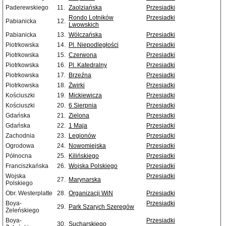
Paderewskiego
11.
Zaolziańska
Przesiadki
Rondo Lotników
Przesiadki
Pabianicka
12.
Lwowskich
Pabianicka
13.
Wólczańska
Przesiadki
Piotrkowska
14.
Pl. Niepodległości
Przesiadki
Piotrkowska
15.
Czerwona
Przesiadki
Piotrkowska
16.
Pl. Katedralny
Przesiadki
Piotrkowska
17.
Brzeźna
Przesiadki
Piotrkowska
18.
Żwirki
Przesiadki
Kościuszki
19.
Mickiewicza
Przesiadki
Kościuszki
20.
6 Sierpnia
Przesiadki
Gdańska
21.
Zielona
Przesiadki
Gdańska
22.
1 Maja
Przesiadki
Zachodnia
23.
Legionów
Przesiadki
Ogrodowa
24.
Nowomiejska
Przesiadki
Północna
25.
Kilińskiego
Przesiadki
Franciszkańska
26.
Wojska Polskiego
Przesiadki
Wojska
Przesiadki
27.
Marynarska
Polskiego
Obr. Westerplatte
28.
Organizacji WiN
Przesiadki
Boya-
Przesiadki
29.
Park Szarych Szeregów
Żeleńskiego
Boya-
Przesiadki
30.
Sucharskiego