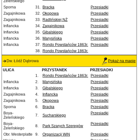
Żeleńskiego
Sporna
31.
Bracka
Przesiadki
Zagajnikowa
32.
Okopowa
Przesiadki
Zagajnikowa
33.
Radlińskiej NŻ
Przesiadki
Inflancka
34.
Zagajnikowa
Przesiadki
Inflancka
35.
Gibalskiego
Przesiadki
Inflancka
36.
Marysińska
Przesiadki
Inflancka
37.
Rondo Powstańców 1863r.
Przesiadki
38.
Rondo Powstańców 1863r.
Dw. Łódź Dąbrowa
Pokaż na mapie
ULICA
PRZYSTANEK
PRZESIADKI
1.
Rondo Powstańców 1863r.
Przesiadki
Inflancka
2.
Marysińska
Przesiadki
Inflancka
3.
Gibalskiego
Przesiadki
Zagajnikowa
4.
Inflancka
Przesiadki
Zagajnikowa
5.
Okopowa
Przesiadki
Sporna
6.
Bracka
Przesiadki
Boya-
Przesiadki
7.
Sucharskiego
Żeleńskiego
Boya-
Przesiadki
8.
Park Szarych Szeregów
Żeleńskiego
Obr. Westerplatte
9.
Organizacji WiN
Przesiadki