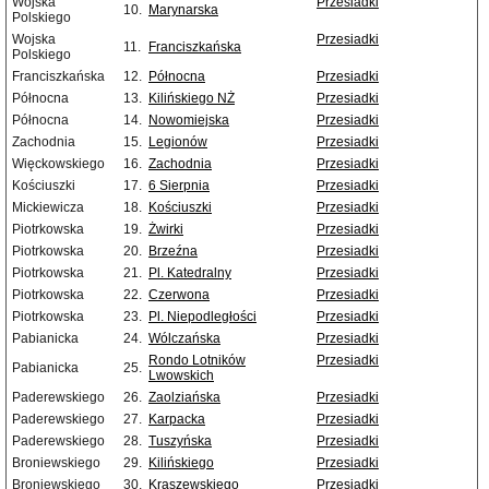
Wojska
Przesiadki
10.
Marynarska
Polskiego
Wojska
Przesiadki
11.
Franciszkańska
Polskiego
Franciszkańska
12.
Północna
Przesiadki
Północna
13.
Kilińskiego NŻ
Przesiadki
Północna
14.
Nowomiejska
Przesiadki
Zachodnia
15.
Legionów
Przesiadki
Więckowskiego
16.
Zachodnia
Przesiadki
Kościuszki
17.
6 Sierpnia
Przesiadki
Mickiewicza
18.
Kościuszki
Przesiadki
Piotrkowska
19.
Żwirki
Przesiadki
Piotrkowska
20.
Brzeźna
Przesiadki
Piotrkowska
21.
Pl. Katedralny
Przesiadki
Piotrkowska
22.
Czerwona
Przesiadki
Piotrkowska
23.
Pl. Niepodległości
Przesiadki
Pabianicka
24.
Wólczańska
Przesiadki
Rondo Lotników
Przesiadki
Pabianicka
25.
Lwowskich
Paderewskiego
26.
Zaolziańska
Przesiadki
Paderewskiego
27.
Karpacka
Przesiadki
Paderewskiego
28.
Tuszyńska
Przesiadki
Broniewskiego
29.
Kilińskiego
Przesiadki
Broniewskiego
30.
Kraszewskiego
Przesiadki