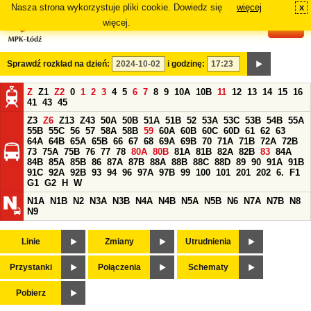
Nasza strona wykorzystuje pliki cookie. Dowiedz się
więcej
x
#
więcej.
Sprawdź rozkład na dzień:
i godzinę:
Z
Z1
Z2
0
1
2
3
4
5
6
7
8
9
10A
10B
11
12
13
14
15
16
41
43
45
Z3
Z6
Z13
Z43
50A
50B
51A
51B
52
53A
53C
53B
54B
55A
55B
55C
56
57
58A
58B
59
60A
60B
60C
60D
61
62
63
64A
64B
65A
65B
66
67
68
69A
69B
70
71A
71B
72A
72B
73
75A
75B
76
77
78
80A
80B
81A
81B
82A
82B
83
84A
84B
85A
85B
86
87A
87B
88A
88B
88C
88D
89
90
91A
91B
91C
92A
92B
93
94
96
97A
97B
99
100
101
201
202
6.
F1
G1
G2
H
W
N1A
N1B
N2
N3A
N3B
N4A
N4B
N5A
N5B
N6
N7A
N7B
N8
N9
Linie
Zmiany
Utrudnienia
Przystanki
Połączenia
Schematy
Pobierz