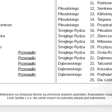
11.
Piotrko
Piłsudskiego
12.
Sienkiew
Piłsudskiego
13.
Kilińskie
Piłsudskiego
14.
Targowa
Centrum
Piłsudskiego
15.
Przędzal
Śmigłego Rydza
16.
Piłsudsk
ska
Śmigłego Rydza
17.
Zbiorcza
Śmigłego Rydza
18.
Milionow
o
Śmigłego Rydza
19.
Przybys
Przesiadki
Śmigłego Rydza
20.
Grota-R
Przesiadki
Śmigłego Rydza
21.
Dąbrows
Przesiadki
Dąbrowskiego
22.
Tatrzańs
Przesiadki
Dąbrowskiego
23.
Kossaka
Przesiadki
Dąbrowskiego
24.
Podhala
25.
Dw. Łód
ublikowane na niniejszej stronie są chronione prawem autorskim. Kopiowanie i r
Łódź Spółka z o.o. dla celów innych niż potrzeby własne jest zabronione.