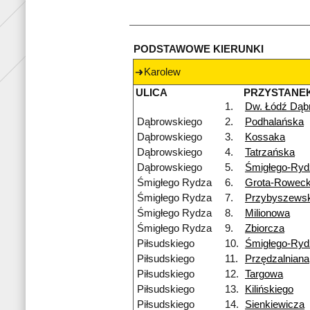
PODSTAWOWE KIERUNKI
Karolew
ULICA
PRZYSTANE
1.
Dw. Łódź Dąb
Dąbrowskiego
2.
Podhalańska
Dąbrowskiego
3.
Kossaka
Dąbrowskiego
4.
Tatrzańska
Dąbrowskiego
5.
Śmigłego-Ryd
Śmigłego Rydza
6.
Grota-Roweck
Śmigłego Rydza
7.
Przybyszewsk
Śmigłego Rydza
8.
Milionowa
Śmigłego Rydza
9.
Zbiorcza
Piłsudskiego
10.
Śmigłego-Ryd
Piłsudskiego
11.
Przędzalniana
Piłsudskiego
12.
Targowa
Piłsudskiego
13.
Kilińskiego
Piłsudskiego
14.
Sienkiewicza