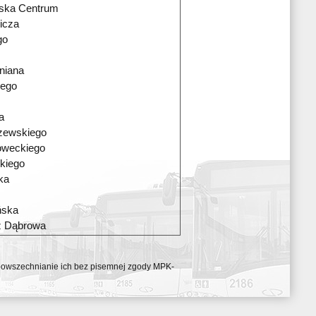
wska Centrum
icza
go
niana
iego
a
zewskiego
oweckiego
kiego
ka
ńska
ź Dąbrowa
ozpowszechnianie ich bez pisemnej zgody MPK-