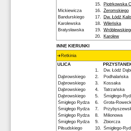
15.
Piotrkowska 
Mickiewicza
16.
Żeromskiego
Bandurskiego
17.
Dw. Łódź Kali
Karolewska
18.
Wileńska
Bratysławska
19.
Wróblewskieg
20.
Karolew
INNE KIERUNKI
Retkinia
ULICA
PRZYSTANE
1.
Dw. Łódź Dąb
Dąbrowskiego
2.
Podhalańska
Dąbrowskiego
3.
Kossaka
Dąbrowskiego
4.
Tatrzańska
Dąbrowskiego
5.
Śmigłego-Ryd
Śmigłego Rydza
6.
Grota-Roweck
Śmigłego Rydza
7.
Przybyszewsk
Śmigłego Rydza
8.
Milionowa
Śmigłego Rydza
9.
Zbiorcza
Piłsudskiego
10.
Śmigłego-Ryd