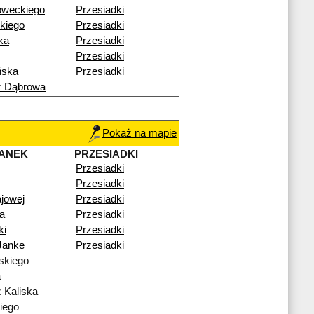
oweckiego
Przesiadki
kiego
Przesiadki
ka
Przesiadki
Przesiadki
ńska
Przesiadki
ź Dąbrowa
Pokaż na mapie
ANEK
PRZESIADKI
Przesiadki
Przesiadki
ajowej
Przesiadki
a
Przesiadki
ki
Przesiadki
Janke
Przesiadki
skiego
a
 Kaliska
iego