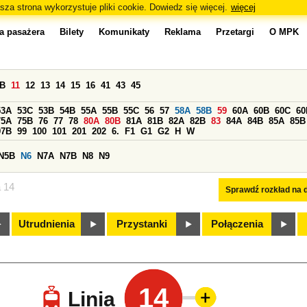
sza strona wykorzystuje pliki cookie. Dowiedz się więcej.
więcej
a pasażera
Bilety
Komunikaty
Reklama
Przetargi
O MPK
0B
11
12
13
14
15
16
41
43
45
53A
53C
53B
54B
55A
55B
55C
56
57
58A
58B
59
60A
60B
60C
60
75A
75B
76
77
78
80A
80B
81A
81B
82A
82B
83
84A
84B
85A
85B
97B
99
100
101
201
202
6.
F1
G1
G2
H
W
N5B
N6
N7A
N7B
N8
N9
a 14
Sprawdź rozkład na d
Utrudnienia
Przystanki
Połączenia
14
Linia