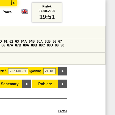
x
Piątek
07-08-2026
Praca
19:51
D
61
62
63
64A
64B
65A
65B
66
67
86
87A
87B
88A
88B
88C
88D
89
90
zień:
i godzinę:
Schematy
Pobierz
Pomoc