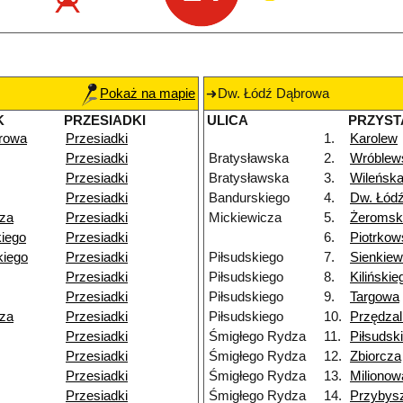
Pokaż na mapie
Dw. Łódź Dąbrowa
K
PRZESIADKI
ULICA
PRZYST
rowa
Przesiadki
1.
Karolew
Przesiadki
Bratysławska
2.
Wróblew
Przesiadki
Bratysławska
3.
Wileńsk
Przesiadki
Bandurskiego
4.
Dw. Łódź
za
Przesiadki
Mickiewicza
5.
Żeromsk
iego
Przesiadki
6.
Piotrko
iego
Przesiadki
Piłsudskiego
7.
Sienkiew
Przesiadki
Piłsudskiego
8.
Kilińskie
Przesiadki
Piłsudskiego
9.
Targowa
za
Przesiadki
Piłsudskiego
10.
Przędzal
Przesiadki
Śmigłego Rydza
11.
Piłsudsk
Przesiadki
Śmigłego Rydza
12.
Zbiorcza
Przesiadki
Śmigłego Rydza
13.
Milionow
Przesiadki
Śmigłego Rydza
14.
Przybys