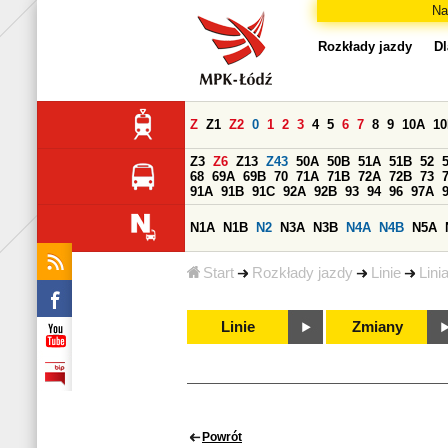
Na
Rozkłady jazdy
Dl
Z
Z1
Z2
0
1
2
3
4
5
6
7
8
9
10A
1
Z3
Z6
Z13
Z43
50A
50B
51A
51B
52
68
69A
69B
70
71A
71B
72A
72B
73
91A
91B
91C
92A
92B
93
94
96
97A
N1A
N1B
N2
N3A
N3B
N4A
N4B
N5A
Start
Rozkłady jazdy
Linie
Lini
Linie
Zmiany
Powrót