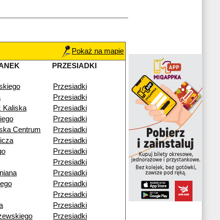
Pokaż na mapie
ANEK
PRZESIADKI
skiego
Przesiadki
a
Przesiadki
 Kaliska
Przesiadki
iego
Przesiadki
wska Centrum
Przesiadki
icza
Przesiadki
go
Przesiadki
Przesiadki
niana
Przesiadki
iego
Przesiadki
Przesiadki
a
Przesiadki
zewskiego
Przesiadki