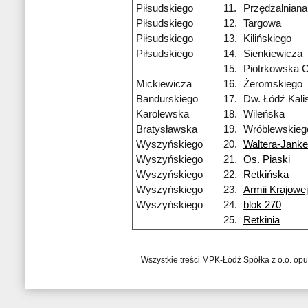
Piłsudskiego
11.
Przędzalniana
Piłsudskiego
12.
Targowa
Piłsudskiego
13.
Kilińskiego
Piłsudskiego
14.
Sienkiewicza
15.
Piotrkowska 
Mickiewicza
16.
Żeromskiego
Bandurskiego
17.
Dw. Łódź Kali
Karolewska
18.
Wileńska
Bratysławska
19.
Wróblewskieg
Wyszyńskiego
20.
Waltera-Janke
Wyszyńskiego
21.
Os. Piaski
Wyszyńskiego
22.
Retkińska
Wyszyńskiego
23.
Armii Krajowej
Wyszyńskiego
24.
blok 270
25.
Retkinia
Wszystkie treści MPK-Łódź Spółka z o.o. op