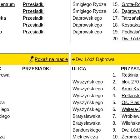
Centrum
Przesiadki
Śmigłego Rydza
15.
Grota-R
Przesiadki
Śmigłego Rydza
16.
Dąbrows
ska
Przesiadki
Dąbrowskiego
17.
Tatrzańs
Przesiadki
Dąbrowskiego
18.
Kossaka
o
Przesiadki
Dąbrowskiego
19.
Podhala
20.
Dw. Łód
Pokaż na mapie
Dw. Łódź Dąbrowa
K
PRZESIADKI
ULICA
PRZYST
rowa
1.
Retkinia
Wyszyńskiego
2.
blok 270
Wyszyńskiego
3.
Armii Kr
Wyszyńskiego
4.
Retkińsk
za
Wyszyńskiego
5.
Os. Pias
iego
Wyszyńskiego
6.
Waltera-
iego
Bratysławska
7.
Wróblew
Bratysławska
8.
Wileńsk
Bandurskiego
9.
Dw. Łódź
za
Mickiewicza
10.
Żeromsk