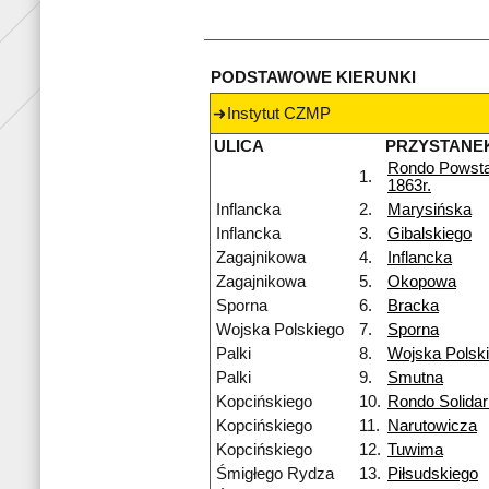
PODSTAWOWE KIERUNKI
Instytut CZMP
ULICA
PRZYSTANE
Rondo Powst
1.
1863r.
Inflancka
2.
Marysińska
Inflancka
3.
Gibalskiego
Zagajnikowa
4.
Inflancka
Zagajnikowa
5.
Okopowa
Sporna
6.
Bracka
Wojska Polskiego
7.
Sporna
Palki
8.
Wojska Polsk
Palki
9.
Smutna
Kopcińskiego
10.
Rondo Solidar
Kopcińskiego
11.
Narutowicza
Kopcińskiego
12.
Tuwima
Śmigłego Rydza
13.
Piłsudskiego