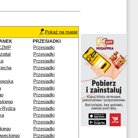
Pokaż na mapie
ANEK
PRZESIADKI
 CZMP
Przesiadki
pital
Przesiadki
ka
Przesiadki
ciecha
Przesiadki
Przesiadki
gowska
Przesiadki
a
Przesiadki
go
Przesiadki
skiego
Przesiadki
o-Rydza
Przesiadki
ka
Przesiadki
Przesiadki
kiego
Przesiadki
oweckiego
Przesiadki