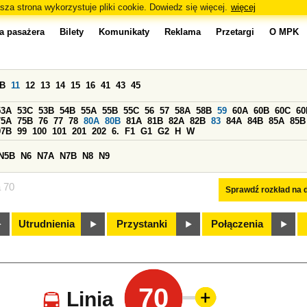
sza strona wykorzystuje pliki cookie. Dowiedz się więcej.
więcej
a pasażera
Bilety
Komunikaty
Reklama
Przetargi
O MPK
0B
11
12
13
14
15
16
41
43
45
53A
53C
53B
54B
55A
55B
55C
56
57
58A
58B
59
60A
60B
60C
60
75A
75B
76
77
78
80A
80B
81A
81B
82A
82B
83
84A
84B
85A
85B
97B
99
100
101
201
202
6.
F1
G1
G2
H
W
N5B
N6
N7A
N7B
N8
N9
a 70
Sprawdź rozkład na d
Utrudnienia
Przystanki
Połączenia
70
Linia