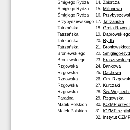
Śmigłego Rydza
14.
Zbiorcza
Śmigłego Rydza
15.
Milionowa
Śmigłego Rydza
16.
Przybyszews
Przybyszewskiego
17.
Tatrzańska
Tatrzańska
18.
Grota-Roweck
Tatrzańska
19.
Dąbrowskieg
Tatrzańska
20.
Rydla
Tatrzańska
21.
Broniewskieg
Broniewskiego
22.
Śmigłego-Ry
Broniewskiego
23.
Kraszewskie
Rzgowska
24.
Bankowa
Rzgowska
25.
Dachowa
Rzgowska
26.
Cm. Rzgows
Rzgowska
27.
Kurczaki
Rzgowska
28.
Św. Wojciech
Paradna
29.
Rzgowska
Matek Polskich
30.
ICZMP przych
Matek Polskich
31.
ICZMP szpital
32.
Instytut CZM