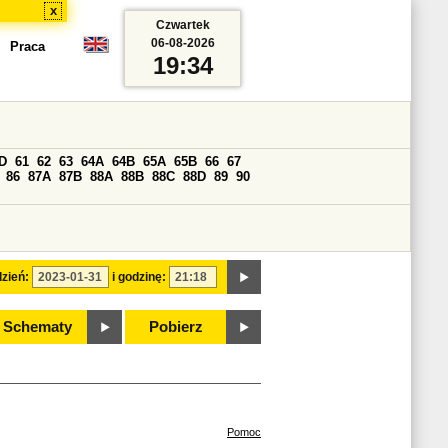
x
Czwartek
06-08-2026
Praca
19:34
D
61
62
63
64A
64B
65A
65B
66
67
86
87A
87B
88A
88B
88C
88D
89
90
zień:
i godzinę:
Schematy
Pobierz
Pomoc