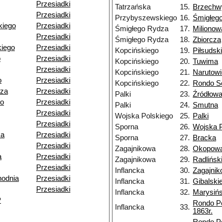
Przesiadki
Tatrzańska
15.
Brzechw
Przesiadki
Przybyszewskiego
16.
Śmigłeg
kiego
Przesiadki
Śmigłego Rydza
17.
Milionow
Przesiadki
Śmigłego Rydza
18.
Zbiorcza
iego
Przesiadki
Kopcińskiego
19.
Piłsudsk
o
Przesiadki
Kopcińskiego
20.
Tuwima
Przesiadki
Kopcińskiego
21.
Narutow
o
Przesiadki
Kopcińskiego
22.
Rondo So
dza
Przesiadki
Palki
23.
Źródłow
go
Przesiadki
Palki
24.
Smutna
Przesiadki
Wojska Polskiego
25.
Palki
Przesiadki
Sporna
26.
Wojska P
ka
Przesiadki
Sporna
27.
Bracka
Przesiadki
Zagajnikowa
28.
Okopow
a
Przesiadki
Zagajnikowa
29.
Radlińsk
Przesiadki
Inflancka
30.
Zagajni
odnia
Przesiadki
Inflancka
31.
Gibalski
Przesiadki
Inflancka
32.
Marysiń
P
Rondo P
Inflancka
33.
1863r.