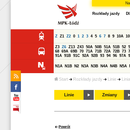
Na
Rozkłady jazdy
Dl
Z
Z1
Z2
0
1
2
3
4
5
6
7
8
9
10A
1
Z3
Z6
Z13
Z43
50A
50B
51A
51B
52
68
69A
69B
70
71A
71B
72A
72B
73
91A
91B
91C
92A
92B
93
94
96
97A
N1A
N1B
N2
N3A
N3B
N4A
N4B
N5A
Start
Rozkłady jazdy
Linie
Lini
Linie
Zmiany
Powrót