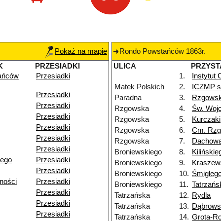
Pokaż na mapie
Rondo Powstańców 1863r.
K
PRZESIADKI
ULICA
PRZYST
ańców
Przesiadki
1.
Instytut
Matek Polskich
2.
ICZMP sz
Przesiadki
Paradna
3.
Rzgows
Przesiadki
Rzgowska
4.
Św. Woj
Przesiadki
Rzgowska
5.
Kurczaki
Przesiadki
Rzgowska
6.
Cm. Rz
Przesiadki
Rzgowska
7.
Dachow
Przesiadki
Broniewskiego
8.
Kilińskie
iego
Przesiadki
Broniewskiego
9.
Kraszew
Przesiadki
Broniewskiego
10.
Śmigłeg
ności
Przesiadki
Broniewskiego
11.
Tatrzańs
Przesiadki
Tatrzańska
12.
Rydla
Przesiadki
Tatrzańska
13.
Dąbrows
Przesiadki
Tatrzańska
14.
Grota-R