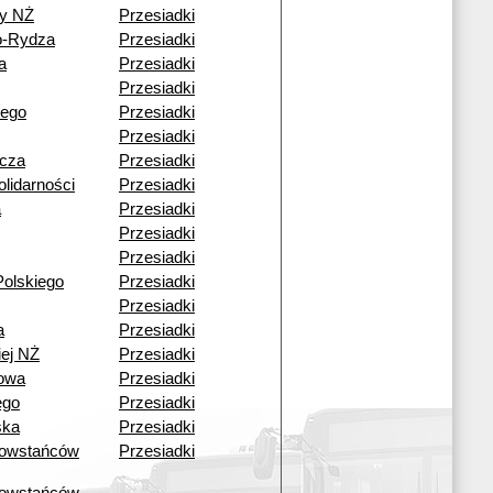
y NŻ
Przesiadki
o-Rydza
Przesiadki
a
Przesiadki
Przesiadki
iego
Przesiadki
Przesiadki
icza
Przesiadki
lidarności
Przesiadki
a
Przesiadki
Przesiadki
Przesiadki
olskiego
Przesiadki
Przesiadki
a
Przesiadki
iej NŻ
Przesiadki
kowa
Przesiadki
ego
Przesiadki
ska
Przesiadki
owstańców
Przesiadki