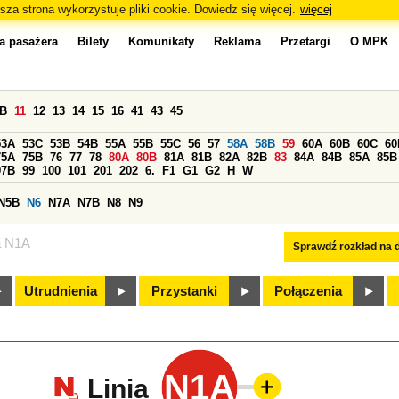
sza strona wykorzystuje pliki cookie. Dowiedz się więcej.
więcej
a pasażera
Bilety
Komunikaty
Reklama
Przetargi
O MPK
0B
11
12
13
14
15
16
41
43
45
53A
53C
53B
54B
55A
55B
55C
56
57
58A
58B
59
60A
60B
60C
60
75A
75B
76
77
78
80A
80B
81A
81B
82A
82B
83
84A
84B
85A
85B
97B
99
100
101
201
202
6.
F1
G1
G2
H
W
N5B
N6
N7A
N7B
N8
N9
a N1A
Sprawdź rozkład na d
Utrudnienia
Przystanki
Połączenia
N1A
Linia