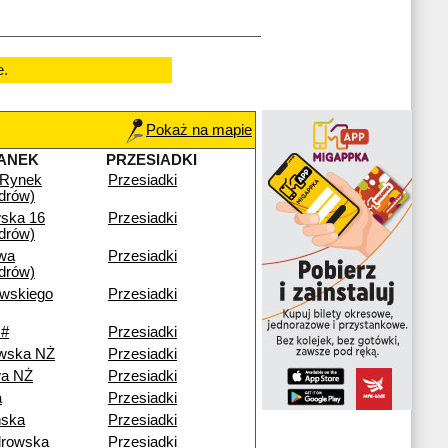
e.
Pokaż na mapie
ANEK
PRZESIADKI
 Rynek
Przesiadki
drów)
ska 16
Przesiadki
drów)
wa
Przesiadki
drów)
ewskiego
Przesiadki
 #
Przesiadki
wska NŻ
Przesiadki
a NŻ
Przesiadki
a
Przesiadki
ńska
Przesiadki
drowska
Przesiadki