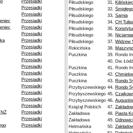
go
Przesiadki
Piłsudskiego
31.
Kilińskie
Przesiadki
Piłsudskiego
32.
Śmigłeg
Przesiadki
Piłsudskiego
33.
Sarnia
eniec
Przesiadki
Piłsudskiego
34.
CH Tulip
eniec
Przesiadki
Piłsudskiego
35.
Konstytu
Przesiadki
Piłsudskiego
36.
Niciarnia
ska
Przesiadki
Piłsudskiego
37.
Widzew S
Przesiadki
Rokicińska
38.
Maszyn
Przesiadki
Puszkina
39.
Rondo In
Przesiadki
40.
Dw. Łód
Przesiadki
Puszkina
41.
Rondo In
Przesiadki
Puszkina
42.
Chmielo
Przesiadki
Puszkina
43.
Rondo S
Przesiadki
Przybyszewskiego
44.
Rondo S
Przesiadki
Przybyszewskiego
45.
Czajkow
Przesiadki
Przybyszewskiego
46.
Augustó
Przesiadki
Książąt Polskich
47.
Zakłado
 NŻ
Przesiadki
Zakładowa
48.
Piasta Ko
Przesiadki
Zakładowa
49.
Odnowici
ego
Przesiadki
Hetmańska
50.
Zakłado