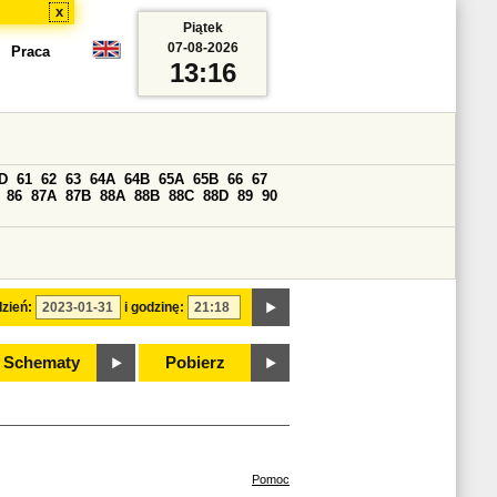
x
Piątek
07-08-2026
Praca
13:16
D
61
62
63
64A
64B
65A
65B
66
67
86
87A
87B
88A
88B
88C
88D
89
90
zień:
i godzinę:
Schematy
Pobierz
Pomoc