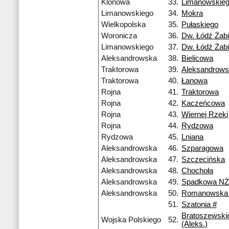
Klonowa
33.
Limanowskie
Limanowskiego
34.
Mokra
Wielkopolska
35.
Pułaskiego
Woronicza
36.
Dw. Łódź Żabi
Limanowskiego
37.
Dw. Łódź Żabi
Aleksandrowska
38.
Bielicowa
Traktorowa
39.
Aleksandrow
Traktorowa
40.
Łanowa
Rojna
41.
Traktorowa
Rojna
42.
Kaczeńcowa
Rojna
43.
Wiernej Rzeki
Rojna
44.
Rydzowa
Rydzowa
45.
Lniana
Aleksandrowska
46.
Szparagowa
Aleksandrowska
47.
Szczecińska
Aleksandrowska
48.
Chochoła
Aleksandrowska
49.
Spadkowa NŻ
Aleksandrowska
50.
Romanowska
51.
Szatonia #
Bratoszewski
Wojska Polskiego
52.
(Aleks.)