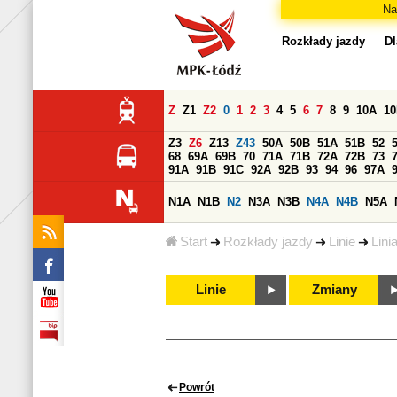
Na
Rozkłady jazdy
Dl
Z
Z1
Z2
0
1
2
3
4
5
6
7
8
9
10A
1
Z3
Z6
Z13
Z43
50A
50B
51A
51B
52
68
69A
69B
70
71A
71B
72A
72B
73
91A
91B
91C
92A
92B
93
94
96
97A
N1A
N1B
N2
N3A
N3B
N4A
N4B
N5A
Start
Rozkłady jazdy
Linie
Lini
Linie
Zmiany
Powrót