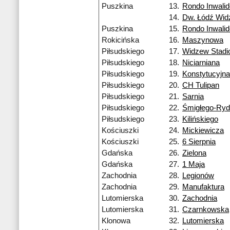
Puszkina
13.
Rondo Inwali
14.
Dw. Łódź Wi
Puszkina
15.
Rondo Inwali
Rokicińska
16.
Maszynowa
Piłsudskiego
17.
Widzew Stadi
Piłsudskiego
18.
Niciarniana
Piłsudskiego
19.
Konstytucyjna
Piłsudskiego
20.
CH Tulipan
Piłsudskiego
21.
Sarnia
Piłsudskiego
22.
Śmigłego-Ry
Piłsudskiego
23.
Kilińskiego
Kościuszki
24.
Mickiewicza
Kościuszki
25.
6 Sierpnia
Gdańska
26.
Zielona
Gdańska
27.
1 Maja
Zachodnia
28.
Legionów
Zachodnia
29.
Manufaktura
Lutomierska
30.
Zachodnia
Lutomierska
31.
Czarnkowska
Klonowa
32.
Lutomierska