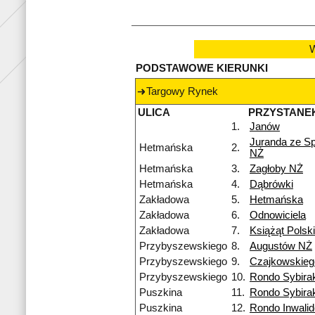
W
PODSTAWOWE KIERUNKI
Targowy Rynek
ULICA
PRZYSTANE
1.
Janów
Juranda ze S
Hetmańska
2.
NŻ
Hetmańska
3.
Zagłoby NŻ
Hetmańska
4.
Dąbrówki
Zakładowa
5.
Hetmańska
Zakładowa
6.
Odnowiciela
Zakładowa
7.
Książąt Polsk
Przybyszewskiego
8.
Augustów NŻ
Przybyszewskiego
9.
Czajkowskieg
Przybyszewskiego
10.
Rondo Sybira
Puszkina
11.
Rondo Sybira
Puszkina
12.
Rondo Inwali