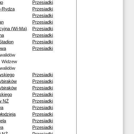
go
Przesiadki
o-Rydza
Przesiadki
Przesiadki
an
Przesiadki
cyjna (Wi-Ma)
Przesiadki
na
Przesiadki
tadion
Przesiadki
owa
Przesiadki
walidów
ź Widzew
walidów
wskiego
Przesiadki
ybiraków
Przesiadki
ybiraków
Przesiadki
skiego
Przesiadki
w NŻ
Przesiadki
wa
Przesiadki
łodzieja
Przesiadki
ela
Przesiadki
wa
Przesiadki