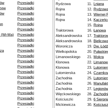
dów
Przesiadki
Rydzowa
11.
Lniana
dzew
Przesiadki
Rojna
12.
Rydzow
dów
Przesiadki
Rojna
13.
Wiernej 
Przesiadki
Rojna
14.
Kaczeńc
on
Przesiadki
15.
Rojna
Przesiadki
Traktorowa
16.
Łanowa
 (Wi-Ma)
Przesiadki
Aleksandrowska
17.
Traktoro
Przesiadki
Aleksandrowska
18.
Bielicow
Przesiadki
Woronicza
19.
Dw. Łódź
dza
Przesiadki
Wielkopolska
20.
Pułaskie
Przesiadki
Limanowskiego
21.
Mokra
Przesiadki
Klonowa
22.
Limanow
Przesiadki
Klonowa
23.
Lutomier
Przesiadki
Lutomierska
24.
Czarnko
Przesiadki
Zachodnia
25.
Lutomier
Przesiadki
Zachodnia
26.
Manufakt
Przesiadki
Zachodnia
27.
Legionó
Przesiadki
Więckowskiego
28.
Zachodn
Przesiadki
Kościuszki
29.
6 Sierpni
Przesiadki
Mickiewicza
30.
Kościusz