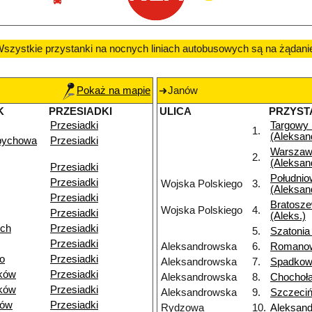
szystkie przystanki na nocnych liniach autobusowych są na żądani
Pokaż na mapie
Janów
K
PRZESIADKI
ULICA
PRZYST
Przesiadki
Targowy
1.
(Aleksan
pychowa
Przesiadki
Warszaw
2.
(Aleksan
Przesiadki
Południo
Przesiadki
Wojska Polskiego
3.
(Aleksan
Przesiadki
Bratosz
Wojska Polskiego
4.
Przesiadki
(Aleks.)
ich
Przesiadki
5.
Szatonia
Przesiadki
Aleksandrowska
6.
Romano
o
Przesiadki
Aleksandrowska
7.
Spadkow
ków
Przesiadki
Aleksandrowska
8.
Chochoł
ków
Przesiadki
Aleksandrowska
9.
Szczeci
dów
Przesiadki
Rydzowa
10.
Aleksan