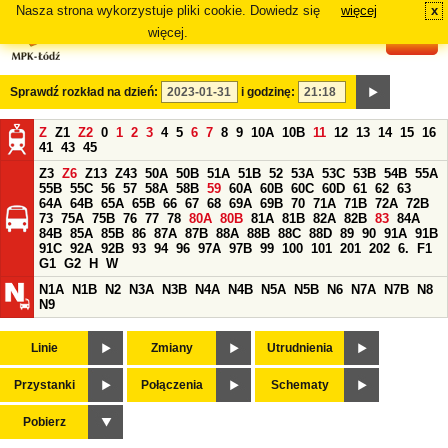
Nasza strona wykorzystuje pliki cookie. Dowiedz się
więcej
x
#
więcej.
Sprawdź rozkład na dzień:
i godzinę:
Z
Z1
Z2
0
1
2
3
4
5
6
7
8
9
10A
10B
11
12
13
14
15
16
41
43
45
Z3
Z6
Z13
Z43
50A
50B
51A
51B
52
53A
53C
53B
54B
55A
55B
55C
56
57
58A
58B
59
60A
60B
60C
60D
61
62
63
64A
64B
65A
65B
66
67
68
69A
69B
70
71A
71B
72A
72B
73
75A
75B
76
77
78
80A
80B
81A
81B
82A
82B
83
84A
84B
85A
85B
86
87A
87B
88A
88B
88C
88D
89
90
91A
91B
91C
92A
92B
93
94
96
97A
97B
99
100
101
201
202
6.
F1
G1
G2
H
W
N1A
N1B
N2
N3A
N3B
N4A
N4B
N5A
N5B
N6
N7A
N7B
N8
N9
Linie
Zmiany
Utrudnienia
Przystanki
Połączenia
Schematy
Pobierz