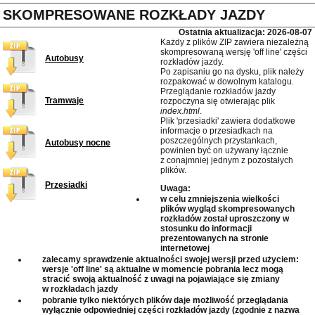
SKOMPRESOWANE ROZKŁADY JAZDY
Ostatnia aktualizacja: 2026-08-07
Każdy z plików ZIP zawiera niezależną
skompresowaną wersję 'off line' części
Autobusy
rozkładów jazdy.
Po zapisaniu go na dysku, plik należy
rozpakować w dowolnym katalogu.
Przeglądanie rozkładów jazdy
Tramwaje
rozpoczyna się otwierając plik
index.html
.
Plik 'przesiadki' zawiera dodatkowe
informacje o przesiadkach na
poszczególnych przystankach,
Autobusy nocne
powinien być on używany łącznie
z conajmniej jednym z pozostałych
plików.
Przesiadki
Uwaga:
w celu zmniejszenia wielkości
plików wygląd skompresowanych
rozkładów został uproszczony w
stosunku do informacji
prezentowanych na stronie
internetowej
zalecamy sprawdzenie aktualności swojej wersji przed użyciem:
wersje 'off line' są aktualne w momencie pobrania lecz mogą
stracić swoją aktualność z uwagi na pojawiające się zmiany
w rozkładach jazdy
pobranie tylko niektórych plików daje możliwość przeglądania
wyłącznie odpowiedniej części rozkładów jazdy (zgodnie z nazwa