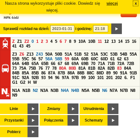
Nasza strona wykorzystuje pliki cookie. Dowiedz się
więcej
x
#
więcej.
Sprawdź rozkład na dzień:
i godzinę:
Z
Z1
Z2
0
1
2
3
4
5
6
7
8
9
10A
10B
11
12
13
14
15
16
41
43
45
Z3
Z6
Z13
Z43
50A
50B
51A
51B
52
53A
53C
53B
54B
55A
55B
55C
56
57
58A
58B
59
60A
60B
60C
60D
61
62
63
64A
64B
65A
65B
66
67
68
69A
69B
70
71A
71B
72A
72B
73
75A
75B
76
77
78
80A
80B
81A
81B
82A
82B
83
84A
84B
85A
85B
86
87A
87B
88A
88B
88C
88D
89
90
91A
91B
91C
92A
92B
93
94
96
97A
97B
99
100
101
201
202
6.
F1
G1
G2
H
W
N1A
N1B
N2
N3A
N3B
N4A
N4B
N5A
N5B
N6
N7A
N7B
N8
N9
Linie
Zmiany
Utrudnienia
Przystanki
Połączenia
Schematy
Pobierz