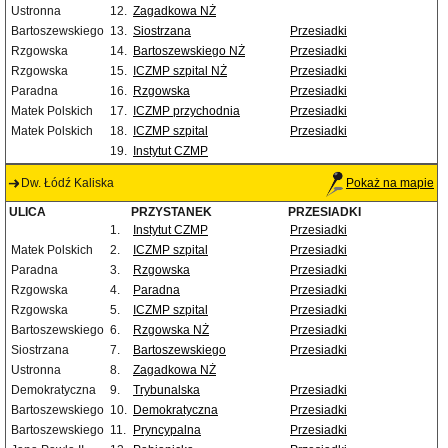
Ustronna
12.
Zagadkowa NŻ
Bartoszewskiego
13.
Siostrzana
Przesiadki
Rzgowska
14.
Bartoszewskiego NŻ
Przesiadki
Rzgowska
15.
ICZMP szpital NŻ
Przesiadki
Paradna
16.
Rzgowska
Przesiadki
Matek Polskich
17.
ICZMP przychodnia
Przesiadki
Matek Polskich
18.
ICZMP szpital
Przesiadki
19.
Instytut CZMP
Dw. Łódź Kaliska
Pokaż na mapie
ULICA
PRZYSTANEK
PRZESIADKI
1.
Instytut CZMP
Przesiadki
Matek Polskich
2.
ICZMP szpital
Przesiadki
Paradna
3.
Rzgowska
Przesiadki
Rzgowska
4.
Paradna
Przesiadki
Rzgowska
5.
ICZMP szpital
Przesiadki
Bartoszewskiego
6.
Rzgowska NŻ
Przesiadki
Siostrzana
7.
Bartoszewskiego
Przesiadki
Ustronna
8.
Zagadkowa NŻ
Demokratyczna
9.
Trybunalska
Przesiadki
Bartoszewskiego
10.
Demokratyczna
Przesiadki
Bartoszewskiego
11.
Pryncypalna
Przesiadki