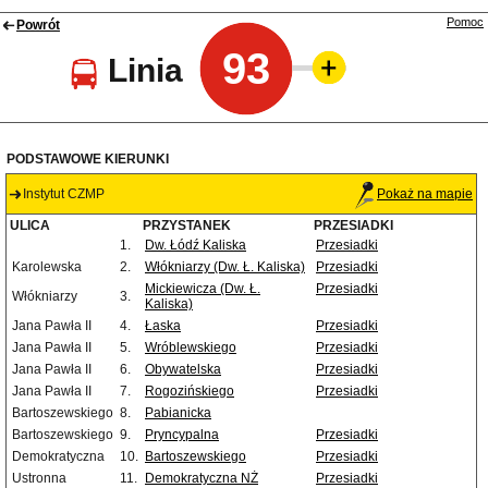
Pomoc
Powrót
93
Linia
PODSTAWOWE KIERUNKI
Instytut CZMP
Pokaż na mapie
ULICA
PRZYSTANEK
PRZESIADKI
1.
Dw. Łódź Kaliska
Przesiadki
Karolewska
2.
Włókniarzy (Dw. Ł. Kaliska)
Przesiadki
Mickiewicza (Dw. Ł.
Przesiadki
Włókniarzy
3.
Kaliska)
Jana Pawła II
4.
Łaska
Przesiadki
Jana Pawła II
5.
Wróblewskiego
Przesiadki
Jana Pawła II
6.
Obywatelska
Przesiadki
Jana Pawła II
7.
Rogozińskiego
Przesiadki
Bartoszewskiego
8.
Pabianicka
Bartoszewskiego
9.
Pryncypalna
Przesiadki
Demokratyczna
10.
Bartoszewskiego
Przesiadki
Ustronna
11.
Demokratyczna NŻ
Przesiadki