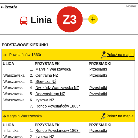
Pomoc
Powrót
Z3
Linia
PODSTAWOWE KIERUNKI
r. Powstańców 1863r.
Pokaż na mapie
ULICA
PRZYSTANEK
PRZESIADKI
1.
Marysin Warszawska
Przesiadki
Warszawska
2.
Centralna NŻ
Przesiadki
Warszawska
3.
Słowicza NŻ
Warszawska
4.
Dw. Łódź Warszawska NŻ
Przesiadki
Warszawska
5.
Deczyńskiego NŻ
Przesiadki
Warszawska
6.
Irysowa NŻ
7.
Rondo Powstańców 1863r.
Marysin Warszawska
Pokaż na mapie
ULICA
PRZYSTANEK
PRZESIADKI
Inflancka
1.
Rondo Powstańców 1863r.
Przesiadki
Warszawska
2.
Irysowa NŻ