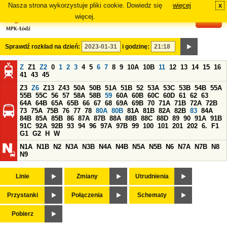
Nasza strona wykorzystuje pliki cookie. Dowiedz się
więcej
x
#
więcej.
Sprawdź rozkład na dzień:
i godzinę:
Z
Z1
Z2
0
1
2
3
4
5
6
7
8
9
10A
10B
11
12
13
14
15
16
41
43
45
Z3
Z6
Z13
Z43
50A
50B
51A
51B
52
53A
53C
53B
54B
55A
55B
55C
56
57
58A
58B
59
60A
60B
60C
60D
61
62
63
64A
64B
65A
65B
66
67
68
69A
69B
70
71A
71B
72A
72B
73
75A
75B
76
77
78
80A
80B
81A
81B
82A
82B
83
84A
84B
85A
85B
86
87A
87B
88A
88B
88C
88D
89
90
91A
91B
91C
92A
92B
93
94
96
97A
97B
99
100
101
201
202
6.
F1
G1
G2
H
W
N1A
N1B
N2
N3A
N3B
N4A
N4B
N5A
N5B
N6
N7A
N7B
N8
N9
Linie
Zmiany
Utrudnienia
Przystanki
Połączenia
Schematy
Pobierz