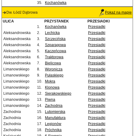
35.
Kochanówka
Dw. Łódź Dąbrowa
Pokaż na mapie
ULICA
PRZYSTANEK
PRZESIADKI
1.
Kochanówka
Przesiadki
Aleksandrowska
2.
Lechicka
Przesiadki
Aleksandrowska
3.
Szczecińska
Przesiadki
Aleksandrowska
4.
Szparagowa
Przesiadki
Aleksandrowska
5.
Kaczeńcowa
Przesiadki
Aleksandrowska
6.
Traktorowa
Przesiadki
Aleksandrowska
7.
Bielicowa
Przesiadki
Limanowskiego
8.
Woronicza
Przesiadki
Limanowskiego
9.
Pułaskiego
Przesiadki
Limanowskiego
10.
Mokra
Przesiadki
Limanowskiego
11.
Klonowa
Przesiadki
Limanowskiego
12.
Sierakowskiego
Przesiadki
Limanowskiego
13.
Piwna
Przesiadki
Limanowskiego
14.
Zachodnia
Przesiadki
Zachodnia
15.
Lutomierska
Przesiadki
Zachodnia
16.
Manufaktura
Przesiadki
Zachodnia
17.
Legionów
Przesiadki
Zachodnia
18.
Próchnika
Przesiadki