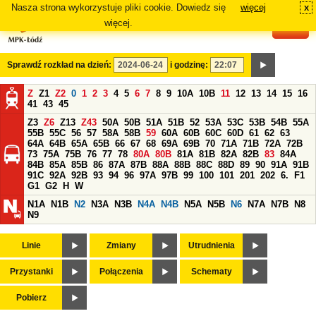
Nasza strona wykorzystuje pliki cookie. Dowiedz się
więcej
x
#
więcej.
Sprawdź rozkład na dzień:
i godzinę:
Z
Z1
Z2
0
1
2
3
4
5
6
7
8
9
10A
10B
11
12
13
14
15
16
41
43
45
Z3
Z6
Z13
Z43
50A
50B
51A
51B
52
53A
53C
53B
54B
55A
55B
55C
56
57
58A
58B
59
60A
60B
60C
60D
61
62
63
64A
64B
65A
65B
66
67
68
69A
69B
70
71A
71B
72A
72B
73
75A
75B
76
77
78
80A
80B
81A
81B
82A
82B
83
84A
84B
85A
85B
86
87A
87B
88A
88B
88C
88D
89
90
91A
91B
91C
92A
92B
93
94
96
97A
97B
99
100
101
201
202
6.
F1
G1
G2
H
W
N1A
N1B
N2
N3A
N3B
N4A
N4B
N5A
N5B
N6
N7A
N7B
N8
N9
Linie
Zmiany
Utrudnienia
Przystanki
Połączenia
Schematy
Pobierz