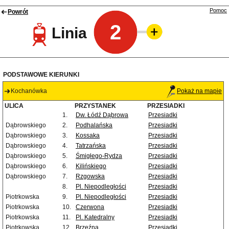
Pomoc
Powrót
2
Linia
PODSTAWOWE KIERUNKI
Kochanówka
Pokaż na mapie
ULICA
PRZYSTANEK
PRZESIADKI
1.
Dw. Łódź Dąbrowa
Przesiadki
Dąbrowskiego
2.
Podhalańska
Przesiadki
Dąbrowskiego
3.
Kossaka
Przesiadki
Dąbrowskiego
4.
Tatrzańska
Przesiadki
Dąbrowskiego
5.
Śmigłego-Rydza
Przesiadki
Dąbrowskiego
6.
Kilińskiego
Przesiadki
Dąbrowskiego
7.
Rzgowska
Przesiadki
8.
Pl. Niepodległości
Przesiadki
Piotrkowska
9.
Pl. Niepodległości
Przesiadki
Piotrkowska
10.
Czerwona
Przesiadki
Piotrkowska
11.
Pl. Katedralny
Przesiadki
Piotrkowska
12.
Brzeźna
Przesiadki