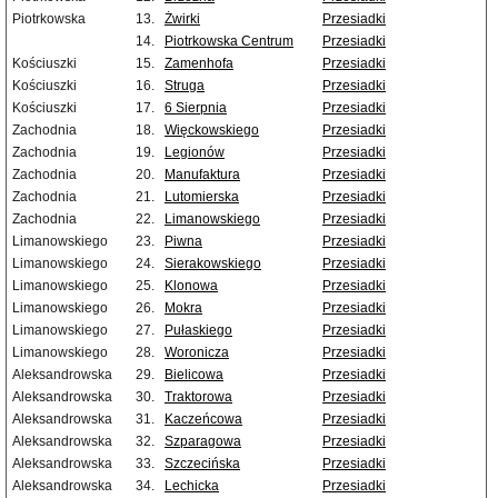
Piotrkowska
13.
Żwirki
Przesiadki
14.
Piotrkowska Centrum
Przesiadki
Kościuszki
15.
Zamenhofa
Przesiadki
Kościuszki
16.
Struga
Przesiadki
Kościuszki
17.
6 Sierpnia
Przesiadki
Zachodnia
18.
Więckowskiego
Przesiadki
Zachodnia
19.
Legionów
Przesiadki
Zachodnia
20.
Manufaktura
Przesiadki
Zachodnia
21.
Lutomierska
Przesiadki
Zachodnia
22.
Limanowskiego
Przesiadki
Limanowskiego
23.
Piwna
Przesiadki
Limanowskiego
24.
Sierakowskiego
Przesiadki
Limanowskiego
25.
Klonowa
Przesiadki
Limanowskiego
26.
Mokra
Przesiadki
Limanowskiego
27.
Pułaskiego
Przesiadki
Limanowskiego
28.
Woronicza
Przesiadki
Aleksandrowska
29.
Bielicowa
Przesiadki
Aleksandrowska
30.
Traktorowa
Przesiadki
Aleksandrowska
31.
Kaczeńcowa
Przesiadki
Aleksandrowska
32.
Szparagowa
Przesiadki
Aleksandrowska
33.
Szczecińska
Przesiadki
Aleksandrowska
34.
Lechicka
Przesiadki