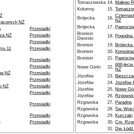
Tomaszowska
14.
Małego R
Kolumny
15.
Tomaszo
NŻ
Czternas
Brójecka
16.
NŻ
traconych NŻ
Brójecka
17.
Paprocio
a
Przesiadki
Bronisin
rza NŻ
Przesiadki
18.
Pogodna
Dworski
Przesiadki
Bronisin
19.
Brójecka
zmu 11
Przesiadki
Bronisin
20.
Konspirac
Bronisin
21.
Paprocio
Przesiadki
600-lecia
Przesiadki
Nowe Górki
22.
NŻ
na NŻ
Przesiadki
Józefów
23.
Bieszcza
Przesiadki
Józefów
24.
Józefów 
o NŻ
Przesiadki
Józefów
25.
Nowe Gór
Przesiadki
Józefów
26.
Rzgowsk
Rzgowska
27.
Paradna
Przesiadki
Rzgowska
28.
Św. Wojc
Przesiadki
Rzgowska
29.
Kurczaki
o
Przesiadki
Rzgowska
30.
Cm. Rzg
31.
Dw. Łódź