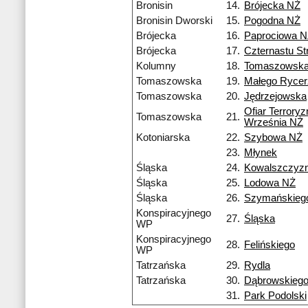
Bronisin
14.
Brójecka NŻ
Bronisin Dworski
15.
Pogodna NŻ
Brójecka
16.
Paprociowa 
Brójecka
17.
Czternastu S
Kolumny
18.
Tomaszowsk
Tomaszowska
19.
Małego Ryce
Tomaszowska
20.
Jędrzejowska
Ofiar Terrory
Tomaszowska
21.
Września NŻ
Kotoniarska
22.
Szybowa NŻ
23.
Młynek
Śląska
24.
Kowalszczyz
Śląska
25.
Lodowa NŻ
Śląska
26.
Szymańskieg
Konspiracyjnego
27.
Śląska
WP
Konspiracyjnego
28.
Felińskiego
WP
Tatrzańska
29.
Rydla
Tatrzańska
30.
Dąbrowskieg
31.
Park Podolski