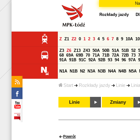
Na
Rozkłady jazdy
Dl
Z
Z1
Z2
0
1
2
3
4
5
6
7
8
9
10A
1
Z3
Z6
Z13
Z43
50A
50B
51A
51B
52
68
69A
69B
70
71A
71B
72A
72B
73
91A
91B
91C
92A
92B
93
94
96
97A
N1A
N1B
N2
N3A
N3B
N4A
N4B
N5A
Start
Rozkłady jazdy
Linie
Lini
Linie
Zmiany
Powrót