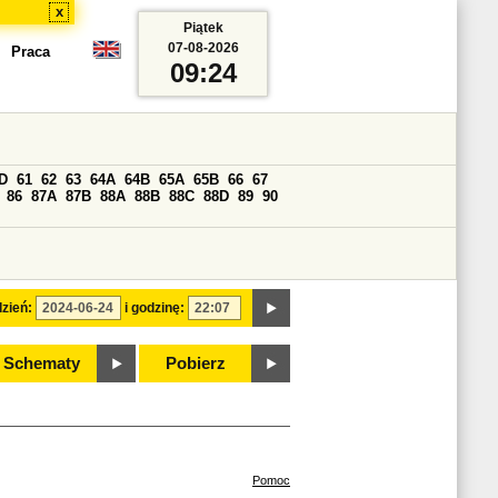
x
Piątek
07-08-2026
Praca
09:24
D
61
62
63
64A
64B
65A
65B
66
67
86
87A
87B
88A
88B
88C
88D
89
90
zień:
i godzinę:
Schematy
Pobierz
Pomoc