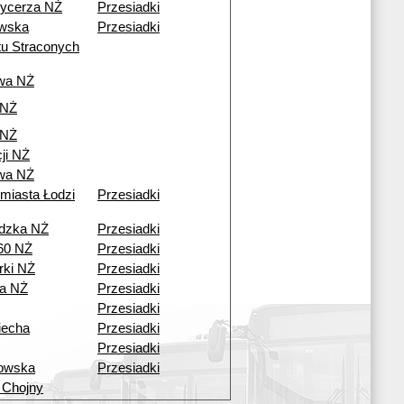
ycerza NŻ
Przesiadki
wska
Przesiadki
tu Straconych
wa NŻ
 NŻ
 NŻ
ji NŻ
wa NŻ
 miasta Łodzi
Przesiadki
dzka NŻ
Przesiadki
60 NŻ
Przesiadki
ki NŻ
Przesiadki
a NŻ
Przesiadki
Przesiadki
iecha
Przesiadki
Przesiadki
owska
Przesiadki
 Chojny