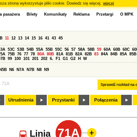
sza strona wykorzystuje pliki cookie. Dowiedz się więcej.
więcej
a pasażera
Bilety
Komunikaty
Reklama
Przetargi
O MPK
0B
11
12
13
14
15
16
41
43
45
53A
53C
53B
54B
55A
55B
55C
56
57
58A
58B
59
60A
60B
60C
60
75A
75B
76
77
78
80A
80B
81A
81B
82A
82B
83
84A
84B
85A
85B
97B
99
100
101
201
202
6.
F1
G1
G2
H
W
N5B
N6
N7A
N7B
N8
N9
a 71A
Sprawdź rozkład na d
Utrudnienia
Przystanki
Połączenia
71A
Linia