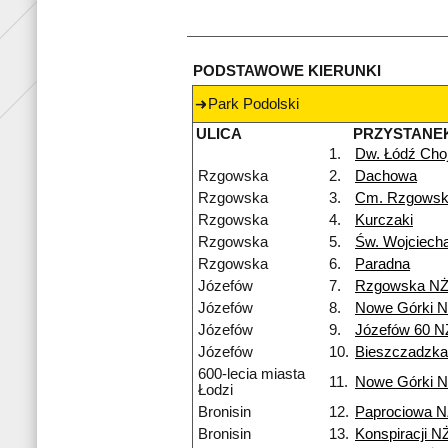
PODSTAWOWE KIERUNKI
Park Podolski
ULICA
PRZYSTANE
1.
Dw. Łódź Cho
Rzgowska
2.
Dachowa
Rzgowska
3.
Cm. Rzgows
Rzgowska
4.
Kurczaki
Rzgowska
5.
Św. Wojciech
Rzgowska
6.
Paradna
Józefów
7.
Rzgowska N
Józefów
8.
Nowe Górki 
Józefów
9.
Józefów 60 N
Józefów
10.
Bieszczadzk
600-lecia miasta
11.
Nowe Górki 
Łodzi
Bronisin
12.
Paprociowa 
Bronisin
13.
Konspiracji N