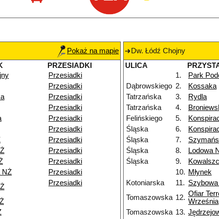
Pokaż na mapie
Dw. Łódź Chojny
K
PRZESIADKI
ULICA
PRZYST
jny
Przesiadki
1.
Park Podo
Przesiadki
Dąbrowskiego
2.
Kossaka
ka
Przesiadki
Tatrzańska
3.
Rydla
Przesiadki
Tatrzańska
4.
Broniews
a
Przesiadki
Felińskiego
5.
Konspira
Przesiadki
Śląska
6.
Konspira
Ż
Przesiadki
Śląska
7.
Szymańs
NŻ
Przesiadki
Śląska
8.
Lodowa 
Ż
Przesiadki
Śląska
9.
Kowalsz
a NŻ
Przesiadki
10.
Młynek
Przesiadki
Kotoniarska
11.
Szybowa
NŻ
Ofiar Ter
Tomaszowska
12.
NŻ
Września
Ż
Tomaszowska
13.
Jędrzejo