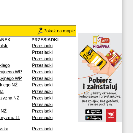
Pokaż na mapie
ANEK
PRZESIADKI
lski
Przesiadki
Przesiadki
Przesiadki
kiego
Przesiadki
cyjnego WP
Przesiadki
cyjnego WP
Przesiadki
kiego NŻ
Przesiadki
NŻ
Przesiadki
czyzna NŻ
Przesiadki
Przesiadki
 NŻ
Przesiadki
roryzmu 11
Przesiadki
wska
Przesiadki