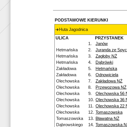
PODSTAWOWE KIERUNKI
Huta Jagodnica
ULICA
PRZYSTANEK
1.
Janów
Hetmańska
2.
Juranda ze Spy
Hetmańska
3.
Zagłoby NŻ
Hetmańska
4.
Dąbrówki
Zakładowa
5.
Hetmańska
Zakładowa
6.
Odnowiciela
Olechowska
7.
Zakładowa NŻ
Olechowska
8.
Przewozowa NŻ
Olechowska
9.
Olechowska 56 
Olechowska
10.
Olechowska 36 
Olechowska
11.
Olechowska 22 
Olechowska
12.
Tomaszowska
Tomaszowska
13.
Bławatna NŻ
Dąbrowskiego
14.
Tomaszowska N