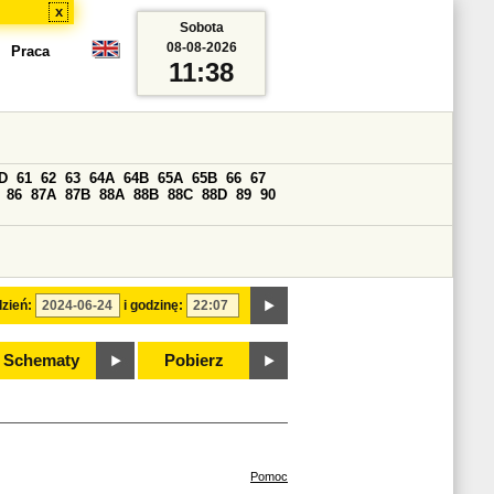
x
Sobota
08-08-2026
Praca
11:38
D
61
62
63
64A
64B
65A
65B
66
67
86
87A
87B
88A
88B
88C
88D
89
90
zień:
i godzinę:
Schematy
Pobierz
Pomoc