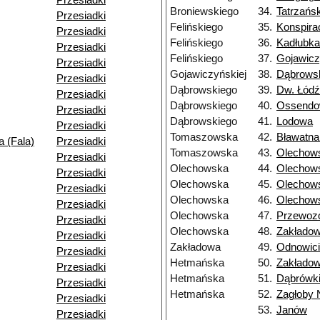
Przesiadki
Broniewskiego
34.
Tatrzańs
Przesiadki
Felińskiego
35.
Konspira
Przesiadki
Felińskiego
36.
Kadłubka
Przesiadki
Felińskiego
37.
Gojawicz
Przesiadki
Gojawiczyńskiej
38.
Dąbrows
Przesiadki
Dąbrowskiego
39.
Dw. Łód
Przesiadki
Dąbrowskiego
40.
Ossendo
Przesiadki
Dąbrowskiego
41.
Lodowa
Przesiadki
Tomaszowska
42.
Bławatn
 (Fala)
Przesiadki
Tomaszowska
43.
Olechow
Przesiadki
Olechowska
44.
Olechow
Przesiadki
Olechowska
45.
Olechow
Przesiadki
Olechowska
46.
Olechow
Przesiadki
Olechowska
47.
Przewoz
Przesiadki
Olechowska
48.
Zakłado
Przesiadki
Zakładowa
49.
Odnowici
Przesiadki
Hetmańska
50.
Zakłado
Przesiadki
Hetmańska
51.
Dąbrówk
Przesiadki
Hetmańska
52.
Zagłoby 
Przesiadki
53.
Janów
Przesiadki