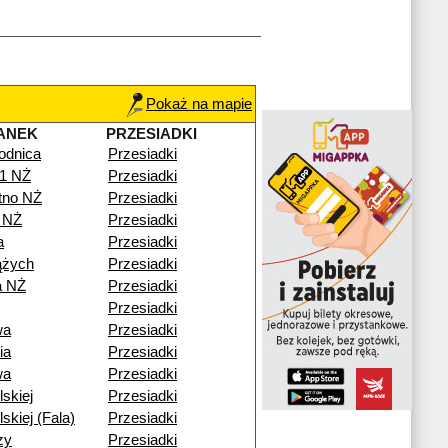
Pokaż na mapie
ANEK
PRZESIADKI
odnica
Przesiadki
41 NŻ
Przesiadki
otno NŻ
Przesiadki
 NŻ
Przesiadki
a
Przesiadki
ążych
Przesiadki
a NŻ
Przesiadki
Przesiadki
wa
Przesiadki
ia
Przesiadki
wa
Przesiadki
lskiej
Przesiadki
lskiej (Fala)
Przesiadki
zy
Przesiadki