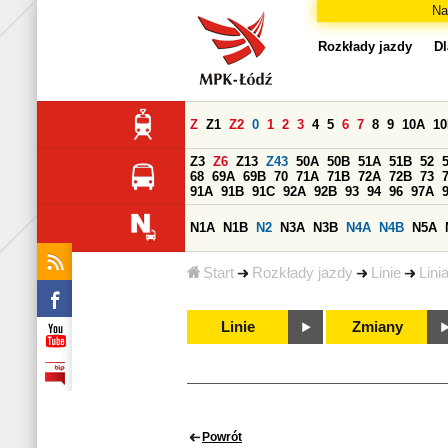
Na
Rozkłady jazdy
Dl
Z
Z1
Z2
0
1
2
3
4
5
6
7
8
9
10A
1
Z3
Z6
Z13
Z43
50A
50B
51A
51B
52
68
69A
69B
70
71A
71B
72A
72B
73
91A
91B
91C
92A
92B
93
94
96
97A
N1A
N1B
N2
N3A
N3B
N4A
N4B
N5A
Start
Rozkłady jazdy
Linie
Lini
Linie
Zmiany
Powrót