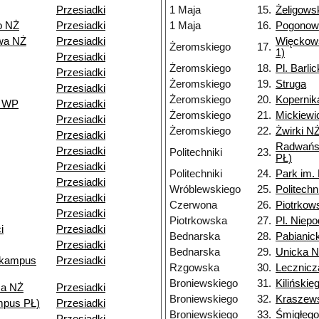
Przesiadki
1 Maja
15.
Żeligows
o NŻ
Przesiadki
1 Maja
16.
Pogonow
wa NŻ
Przesiadki
Więckows
Żeromskiego
17.
1)
Przesiadki
Żeromskiego
18.
Pl. Barli
Przesiadki
Żeromskiego
19.
Struga
Przesiadki
Żeromskiego
20.
Kopernik
o WP
Przesiadki
Żeromskiego
21.
Mickiewi
Przesiadki
Żeromskiego
22.
Żwirki N
Przesiadki
Radwańs
Przesiadki
Politechniki
23.
PŁ)
Przesiadki
Politechniki
24.
Park im.
Przesiadki
Wróblewskiego
25.
Politech
Przesiadki
Czerwona
26.
Piotrkow
Przesiadki
Piotrkowska
27.
Pl. Niepo
i
Przesiadki
Bednarska
28.
Pabianic
Przesiadki
Bednarska
29.
Unicka 
(kampus
Przesiadki
Rzgowska
30.
Lecznicz
Broniewskiego
31.
Kilińskie
za NŻ
Przesiadki
Broniewskiego
32.
Kraszew
mpus PŁ)
Przesiadki
Broniewskiego
33.
Śmigłeg