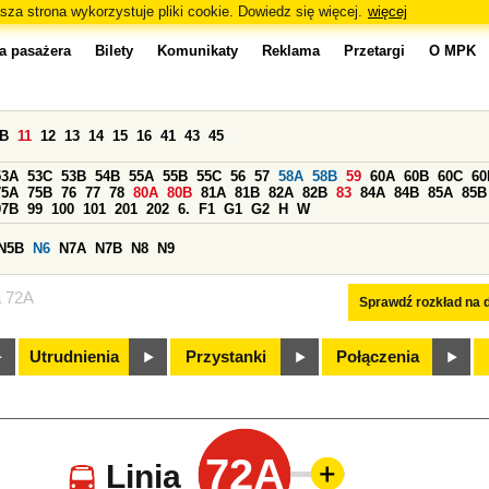
sza strona wykorzystuje pliki cookie. Dowiedz się więcej.
więcej
a pasażera
Bilety
Komunikaty
Reklama
Przetargi
O MPK
0B
11
12
13
14
15
16
41
43
45
53A
53C
53B
54B
55A
55B
55C
56
57
58A
58B
59
60A
60B
60C
60
75A
75B
76
77
78
80A
80B
81A
81B
82A
82B
83
84A
84B
85A
85B
97B
99
100
101
201
202
6.
F1
G1
G2
H
W
N5B
N6
N7A
N7B
N8
N9
a 72A
Sprawdź rozkład na d
Utrudnienia
Przystanki
Połączenia
72A
Linia