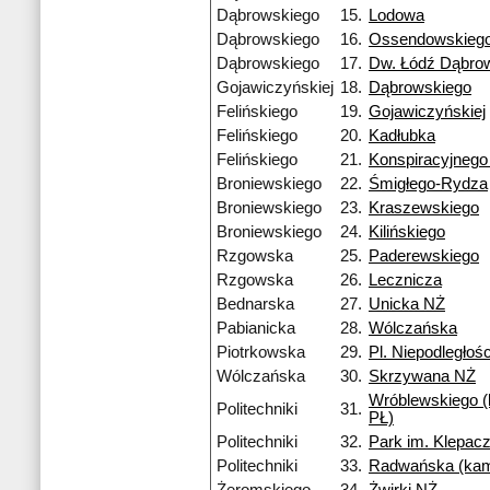
Dąbrowskiego
15.
Lodowa
Dąbrowskiego
16.
Ossendowskieg
Dąbrowskiego
17.
Dw. Łódź Dąbro
Gojawiczyńskiej
18.
Dąbrowskiego
Felińskiego
19.
Gojawiczyńskiej
Felińskiego
20.
Kadłubka
Felińskiego
21.
Konspiracyjneg
Broniewskiego
22.
Śmigłego-Rydza
Broniewskiego
23.
Kraszewskiego
Broniewskiego
24.
Kilińskiego
Rzgowska
25.
Paderewskiego
Rzgowska
26.
Lecznicza
Bednarska
27.
Unicka NŻ
Pabianicka
28.
Wólczańska
Piotrkowska
29.
Pl. Niepodległośc
Wólczańska
30.
Skrzywana NŻ
Wróblewskiego 
Politechniki
31.
PŁ)
Politechniki
32.
Park im. Klepac
Politechniki
33.
Radwańska (ka