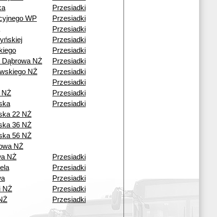
ka
Przesiadki
cyjnego WP
Przesiadki
Przesiadki
yńskiej
Przesiadki
kiego
Przesiadki
ź Dąbrowa NŻ
Przesiadki
wskiego NŻ
Przesiadki
Przesiadki
a NŻ
Przesiadki
ska
Przesiadki
ska 22 NŻ
ska 36 NŻ
ska 56 NŻ
owa NŻ
wa NŻ
Przesiadki
ela
Przesiadki
wa
Przesiadki
i NŻ
Przesiadki
NŻ
Przesiadki