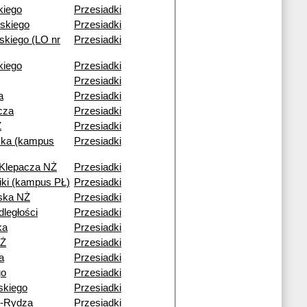
kiego
Przesiadki
skiego
Przesiadki
kiego (LO nr
Przesiadki
ckiego
Przesiadki
Przesiadki
a
Przesiadki
cza
Przesiadki
Ż
Przesiadki
ka (kampus
Przesiadki
 Klepacza NŻ
Przesiadki
niki (kampus PŁ)
Przesiadki
ska NŻ
Przesiadki
dległości
Przesiadki
ka
Przesiadki
NŻ
Przesiadki
a
Przesiadki
go
Przesiadki
skiego
Przesiadki
o-Rydza
Przesiadki