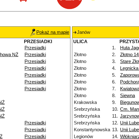
Pokaż na mapie
Janów
PRZESIADKI
ULICA
PRZYST
Przesiadki
1.
Huta Jag
chowa NŻ
Przesiadki
Złotno
2.
Złotno 1
Przesiadki
Złotno
3.
Stare Zł
Przesiadki
Złotno
4.
Legnicka
Przesiadki
Złotno
5.
Zaporow
Przesiadki
Złotno
6.
Podchor
Przesiadki
Złotno
7.
Kwiatow
Złotno
8.
Siewna
NŻ
Krakowska
9.
Bieguno
NŻ
Srebrzyńska
10.
Cm. Man
NŻ
Srebrzyńska
11.
Jarzyno
Przesiadki
Srebrzyńska
12.
Unii Lube
Przesiadki
Konstantynowska
13.
Unii Lube
Ż
Przesiadki
Legionów
14.
Włókniar