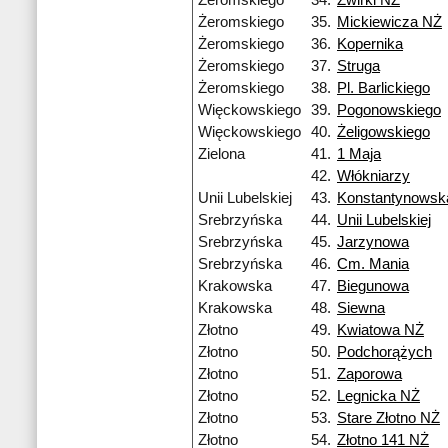
Żeromskiego
34.
Żwirki NŻ
Żeromskiego
35.
Mickiewicza NŻ
Żeromskiego
36.
Kopernika
Żeromskiego
37.
Struga
Żeromskiego
38.
Pl. Barlickiego
Więckowskiego
39.
Pogonowskiego
Więckowskiego
40.
Żeligowskiego
Zielona
41.
1 Maja
42.
Włókniarzy
Unii Lubelskiej
43.
Konstantynowska
Srebrzyńska
44.
Unii Lubelskiej
Srebrzyńska
45.
Jarzynowa
Srebrzyńska
46.
Cm. Mania
Krakowska
47.
Biegunowa
Krakowska
48.
Siewna
Złotno
49.
Kwiatowa NŻ
Złotno
50.
Podchorążych
Złotno
51.
Zaporowa
Złotno
52.
Legnicka NŻ
Złotno
53.
Stare Złotno NŻ
Złotno
54.
Złotno 141 NŻ