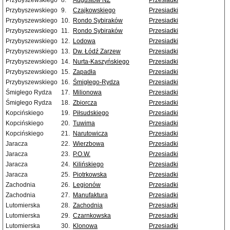
Przybyszewskiego
8.
Augustów NŻ
Przesiadki
Przybyszewskiego
9.
Czajkowskiego
Przesiadki
Przybyszewskiego
10.
Rondo Sybiraków
Przesiadki
Przybyszewskiego
11.
Rondo Sybiraków
Przesiadki
Przybyszewskiego
12.
Lodowa
Przesiadki
Przybyszewskiego
13.
Dw. Łódź Zarzew
Przesiadki
Przybyszewskiego
14.
Nurta-Kaszyńskiego
Przesiadki
Przybyszewskiego
15.
Zapadła
Przesiadki
Przybyszewskiego
16.
Śmigłego-Rydza
Przesiadki
Śmigłego Rydza
17.
Milionowa
Przesiadki
Śmigłego Rydza
18.
Zbiorcza
Przesiadki
Kopcińskiego
19.
Piłsudskiego
Przesiadki
Kopcińskiego
20.
Tuwima
Przesiadki
Kopcińskiego
21.
Narutowicza
Przesiadki
Jaracza
22.
Wierzbowa
Przesiadki
Jaracza
23.
P.O.W.
Przesiadki
Jaracza
24.
Kilińskiego
Przesiadki
Jaracza
25.
Piotrkowska
Przesiadki
Zachodnia
26.
Legionów
Przesiadki
Zachodnia
27.
Manufaktura
Przesiadki
Lutomierska
28.
Zachodnia
Przesiadki
Lutomierska
29.
Czarnkowska
Przesiadki
Lutomierska
30.
Klonowa
Przesiadki