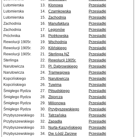
Lutomierska
13.
Klonowa
Przesiadki
Lutomierska
14.
Czarnkowska
Przesiadki
Lutomierska
15.
Zachodnia
Przesiadki
Zachodnia
16.
Manufaktura
Przesiadki
Zachodnia
17.
Legionów
Przesiadki
Próchnika
18.
Piotrkowska
Przesiadki
Rewolucji 1905r.
19.
Wschodnia
Przesiadki
Rewolucji 1905r.
20.
Kilińskiego
Przesiadki
Rewolucji 1905r.
21.
Sterlinga NŻ
Przesiadki
Sterlinga
22.
Rewolucji 1905r.
Przesiadki
Narutowicza
23.
Pl. Dąbrowskiego
Przesiadki
Narutowicza
24.
Tramwajowa
Przesiadki
Kopcińskiego
25.
Narutowicza
Przesiadki
Kopcińskiego
26.
Tuwima
Przesiadki
Śmigłego Rydza
27.
Piłsudskiego
Przesiadki
Śmigłego Rydza
28.
Zbiorcza
Przesiadki
Śmigłego Rydza
29.
Milionowa
Przesiadki
Śmigłego Rydza
30.
Przybyszewskiego
Przesiadki
Przybyszewskiego
31.
Tatrzańska
Przesiadki
Przybyszewskiego
32.
Zapadła
Przesiadki
Przybyszewskiego
33.
Nurta-Kaszyńskiego
Przesiadki
Przybyszewskiego
34.
Dw. Łódź Zarzew
Przesiadki