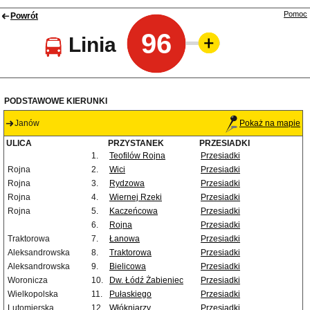
Pomoc
Powrót
96
Linia
PODSTAWOWE KIERUNKI
Janów
Pokaż na mapie
ULICA
PRZYSTANEK
PRZESIADKI
1.
Teofilów Rojna
Przesiadki
Rojna
2.
Wici
Przesiadki
Rojna
3.
Rydzowa
Przesiadki
Rojna
4.
Wiernej Rzeki
Przesiadki
Rojna
5.
Kaczeńcowa
Przesiadki
6.
Rojna
Przesiadki
Traktorowa
7.
Łanowa
Przesiadki
Aleksandrowska
8.
Traktorowa
Przesiadki
Aleksandrowska
9.
Bielicowa
Przesiadki
Woronicza
10.
Dw. Łódź Żabieniec
Przesiadki
Wielkopolska
11.
Pułaskiego
Przesiadki
Lutomierska
12.
Włókniarzy
Przesiadki