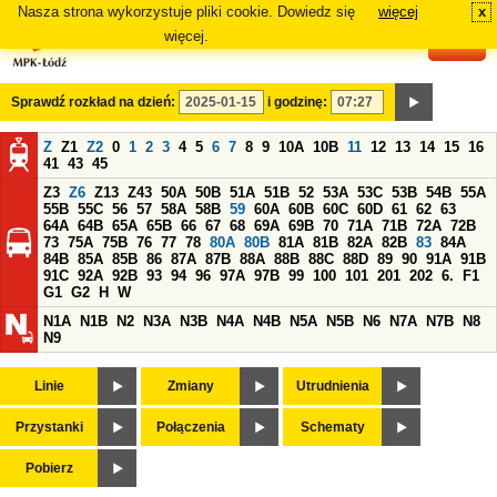
Nasza strona wykorzystuje pliki cookie. Dowiedz się
więcej
x
#
więcej.
Sprawdź rozkład na dzień:
i godzinę:
Z
Z1
Z2
0
1
2
3
4
5
6
7
8
9
10A
10B
11
12
13
14
15
16
41
43
45
Z3
Z6
Z13
Z43
50A
50B
51A
51B
52
53A
53C
53B
54B
55A
55B
55C
56
57
58A
58B
59
60A
60B
60C
60D
61
62
63
64A
64B
65A
65B
66
67
68
69A
69B
70
71A
71B
72A
72B
73
75A
75B
76
77
78
80A
80B
81A
81B
82A
82B
83
84A
84B
85A
85B
86
87A
87B
88A
88B
88C
88D
89
90
91A
91B
91C
92A
92B
93
94
96
97A
97B
99
100
101
201
202
6.
F1
G1
G2
H
W
N1A
N1B
N2
N3A
N3B
N4A
N4B
N5A
N5B
N6
N7A
N7B
N8
N9
Linie
Zmiany
Utrudnienia
Przystanki
Połączenia
Schematy
Pobierz