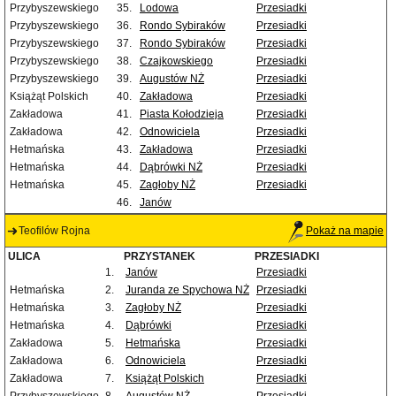
Przybyszewskiego
35.
Lodowa
Przesiadki
Przybyszewskiego
36.
Rondo Sybiraków
Przesiadki
Przybyszewskiego
37.
Rondo Sybiraków
Przesiadki
Przybyszewskiego
38.
Czajkowskiego
Przesiadki
Przybyszewskiego
39.
Augustów NŻ
Przesiadki
Książąt Polskich
40.
Zakładowa
Przesiadki
Zakładowa
41.
Piasta Kołodzieja
Przesiadki
Zakładowa
42.
Odnowiciela
Przesiadki
Hetmańska
43.
Zakładowa
Przesiadki
Hetmańska
44.
Dąbrówki NŻ
Przesiadki
Hetmańska
45.
Zagłoby NŻ
Przesiadki
46.
Janów
Teofilów Rojna
Pokaż na mapie
ULICA
PRZYSTANEK
PRZESIADKI
1.
Janów
Przesiadki
Hetmańska
2.
Juranda ze Spychowa NŻ
Przesiadki
Hetmańska
3.
Zagłoby NŻ
Przesiadki
Hetmańska
4.
Dąbrówki
Przesiadki
Zakładowa
5.
Hetmańska
Przesiadki
Zakładowa
6.
Odnowiciela
Przesiadki
Zakładowa
7.
Książąt Polskich
Przesiadki