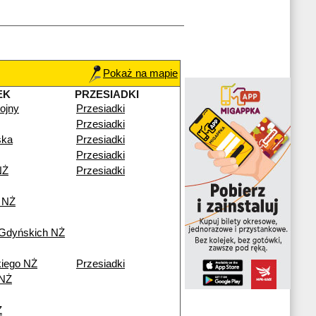
Pokaż na mapie
EK
PRZESIADKI
ojny
Przesiadki
Przesiadki
ska
Przesiadki
Przesiadki
NŻ
Przesiadki
 NŻ
 Gdyńskich NŻ
iego NŻ
Przesiadki
 NŻ
Ż