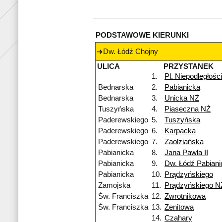
PODSTAWOWE KIERUNKI
Dw. Łódź Chojny
ULICA
PRZYSTANEK
1.
Pl. Niepodległości
Bednarska
2.
Pabianicka
Bednarska
3.
Unicka NŻ
Tuszyńska
4.
Piaseczna NŻ
Paderewskiego
5.
Tuszyńska
Paderewskiego
6.
Karpacka
Paderewskiego
7.
Zaolziańska
Pabianicka
8.
Jana Pawła II
Pabianicka
9.
Dw. Łódź Pabian
Pabianicka
10.
Prądzyńskiego
Zamojska
11.
Prądzyńskiego N
Św. Franciszka
12.
Zwrotnikowa
Św. Franciszka
13.
Zenitowa
14.
Czahary