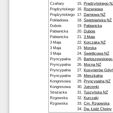
Czahary
15.
Prądzyńskiego N
Prądzyńskiego
16.
Rozwojowa
Prądzyńskiego
17.
Darniowa NŻ
Pokładowa
18.
Świętojańska NŻ
Dubois
19.
Pabianicka
Pabianicka
20.
Dubois
Pabianicka
21.
3 Maja
3 Maja
22.
Korczaka NŻ
3 Maja
23.
Morska
3 Maja
24.
Świetlicowa NŻ
Pryncypalna
25.
Bartoszewskiego
Pryncypalna
26.
Mocna NŻ
Pryncypalna
27.
Kosynierów Gdyń
Pryncypalna
28.
Mieszkalna
Kongresowa
29.
Pryncypalna NŻ
Kongresowa
30.
Jutrzenki
Strażacka
31.
Tuszyńska NŻ
Rzgowska
32.
Kurczaki
Rzgowska
33.
Cm. Rzgowska
34.
Dw. Łódź Chojny