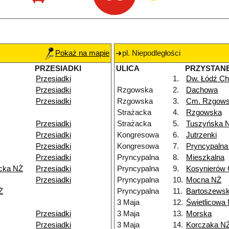
Pokaż na mapie
pl. Niepodległości
PRZESIADKI
ULICA
PRZYSTAN
Przesiadki
1.
Dw. Łódź Ch
Przesiadki
Rzgowska
2.
Dachowa
Przesiadki
Rzgowska
3.
Cm. Rzgow
Strażacka
4.
Rzgowska
Przesiadki
Strażacka
5.
Tuszyńska 
Przesiadki
Kongresowa
6.
Jutrzenki
Przesiadki
Kongresowa
7.
Pryncypalna
Przesiadki
Pryncypalna
8.
Mieszkalna
icka NŻ
Przesiadki
Pryncypalna
9.
Kosynierów
Przesiadki
Pryncypalna
10.
Mocna NŻ
Ż
Pryncypalna
11.
Bartoszewsk
3 Maja
12.
Świetlicowa
Przesiadki
3 Maja
13.
Morska
Przesiadki
3 Maja
14.
Korczaka N