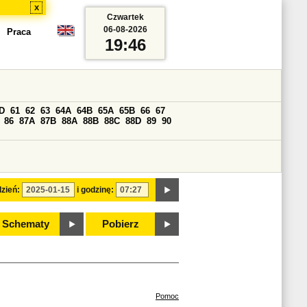
x
Czwartek
06-08-2026
Praca
19:46
D
61
62
63
64A
64B
65A
65B
66
67
86
87A
87B
88A
88B
88C
88D
89
90
zień:
i godzinę:
Schematy
Pobierz
Pomoc