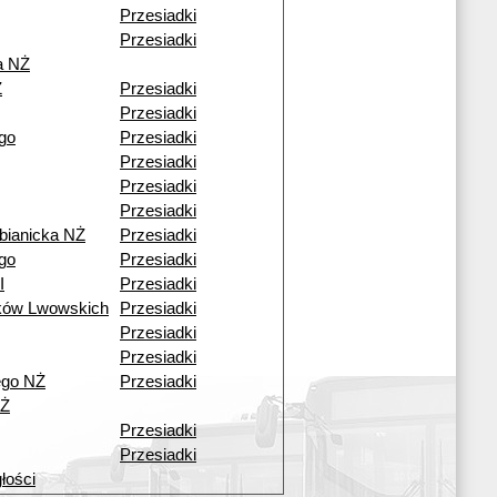
Przesiadki
Przesiadki
a NŻ
Ż
Przesiadki
Przesiadki
go
Przesiadki
Przesiadki
Przesiadki
Przesiadki
bianicka NŻ
Przesiadki
go
Przesiadki
I
Przesiadki
ków Lwowskich
Przesiadki
Przesiadki
Przesiadki
ego NŻ
Przesiadki
NŻ
Przesiadki
Przesiadki
łości