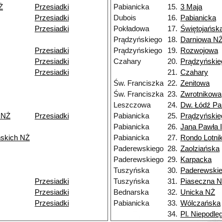
Ż
Przesiadki
Pabianicka
15.
3 Maja
Przesiadki
Dubois
16.
Pabianicka
Przesiadki
Pokładowa
17.
Świętojańsk
Prądzyńskiego
18.
Darniowa N
Przesiadki
Prądzyńskiego
19.
Rozwojowa
Przesiadki
Czahary
20.
Prądzyńskie
Przesiadki
21.
Czahary
Św. Franciszka
22.
Zenitowa
Św. Franciszka
23.
Zwrotnikowa
Leszczowa
24.
Dw. Łódź Pa
 NŻ
Przesiadki
Pabianicka
25.
Prądzyńskie
Pabianicka
26.
Jana Pawła I
skich NŻ
Pabianicka
27.
Rondo Lotni
Paderewskiego
28.
Zaolziańska
Paderewskiego
29.
Karpacka
Tuszyńska
30.
Paderewski
Przesiadki
Tuszyńska
31.
Piaseczna 
Przesiadki
Bednarska
32.
Unicka NŻ
Przesiadki
Pabianicka
33.
Wólczańska
34.
Pl. Niepodleg