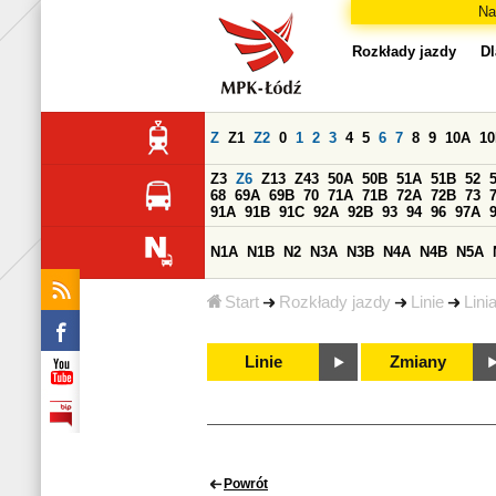
Na
Rozkłady jazdy
Dl
Z
Z1
Z2
0
1
2
3
4
5
6
7
8
9
10A
1
Z3
Z6
Z13
Z43
50A
50B
51A
51B
52
68
69A
69B
70
71A
71B
72A
72B
73
91A
91B
91C
92A
92B
93
94
96
97A
N1A
N1B
N2
N3A
N3B
N4A
N4B
N5A
Start
Rozkłady jazdy
Linie
Lini
Linie
Zmiany
Powrót