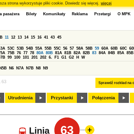
sza strona wykorzystuje pliki cookie. Dowiedz się więcej.
więcej
a pasażera
Bilety
Komunikaty
Reklama
Przetargi
O MPK
0B
11
12
13
14
15
16
41
43
45
53A
53C
53B
54B
55A
55B
55C
56
57
58A
58B
59
60A
60B
60C
60
75A
75B
76
77
78
80A
80B
81A
81B
82A
82B
83
84A
84B
85A
85B
97B
99
100
101
201
202
6.
F1
G1
G2
H
W
N5B
N6
N7A
N7B
N8
N9
a 63
Sprawdź rozkład na d
Utrudnienia
Przystanki
Połączenia
63
Linia