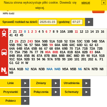
Nasza strona wykorzystuje pliki cookie. Dowiedz się
więcej
x
#
więcej.
Sprawdź rozkład na dzień:
i godzinę:
Z
Z1
Z2
0
1
2
3
4
5
6
7
8
9
10A
10B
11
12
13
14
15
16
41
43
45
Z3
Z6
Z13
Z43
50A
50B
51A
51B
52
53A
53C
53B
54B
55A
55B
55C
56
57
58A
58B
59
60A
60B
60C
60D
61
62
63
64A
64B
65A
65B
66
67
68
69A
69B
70
71A
71B
72A
72B
73
75A
75B
76
77
78
80A
80B
81A
81B
82A
82B
83
84A
84B
85A
85B
86
87A
87B
88A
88B
88C
88D
89
90
91A
91B
91C
92A
92B
93
94
96
97A
97B
99
100
101
201
202
6.
F1
G1
G2
H
W
N1A
N1B
N2
N3A
N3B
N4A
N4B
N5A
N5B
N6
N7A
N7B
N8
N9
Linie
Zmiany
Utrudnienia
Przystanki
Połączenia
Schematy
Pobierz