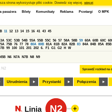
sza strona wykorzystuje pliki cookie. Dowiedz się więcej.
więcej
a pasażera
Bilety
Komunikaty
Reklama
Przetargi
O MPK
0B
11
12
13
14
15
16
41
43
45
53A
53C
53B
54B
55A
55B
55C
56
57
58A
58B
59
60A
60B
60C
60
75A
75B
76
77
78
80A
80B
81A
81B
82A
82B
83
84A
84B
85A
85B
97B
99
100
101
201
202
6.
F1
G1
G2
H
W
N5B
N6
N7A
N7B
N8
N9
a N2
Sprawdź rozkład na d
Utrudnienia
Przystanki
Połączenia
N2
Linia