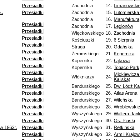
Przesiadki
Zachodnia
14.
Limanowski
Ł.
Przesiadki
Zachodnia
15.
Lutomierska
Zachodnia
16.
Manufaktura
Przesiadki
Zachodnia
17.
Legionów
Przesiadki
Więckowskiego
18.
Zachodnia
Przesiadki
Kościuszki
19.
6 Sierpnia
Przesiadki
Struga
20.
Gdańska
Przesiadki
Żeromskiego
21.
Kopernika
Przesiadki
Kopernika
22.
Łąkowa
Przesiadki
Kopernika
23.
Tobaco Park
Przesiadki
Mickiewicza 
Włókniarzy
24.
Przesiadki
Kaliska)
Przesiadki
Bandurskiego
25.
Dw. Łódź Ka
Przesiadki
Bandurskiego
26.
Atlas Arena
Przesiadki
Bandurskiego
27.
Wileńska
Przesiadki
Bandurskiego
28.
Wróblewski
Przesiadki
Wyszyńskiego
29.
Waltera-Jan
Przesiadki
Wyszyńskiego
30.
Os. Piaski
w 1863r.
Przesiadki
Wyszyńskiego
31.
Retkińska
Przesiadki
Wyszyńskiego
32.
Armii Krajow