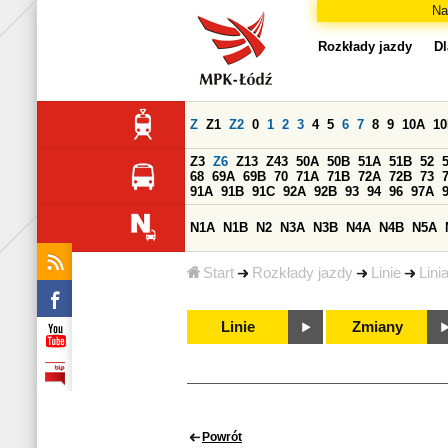
Na
Rozkłady jazdy
Dl
Z
Z1
Z2
0
1
2
3
4
5
6
7
8
9
10A
1
Z3
Z6
Z13
Z43
50A
50B
51A
51B
52
68
69A
69B
70
71A
71B
72A
72B
73
91A
91B
91C
92A
92B
93
94
96
97A
N1A
N1B
N2
N3A
N3B
N4A
N4B
N5A
Start
Rozkłady jazdy
Linie
Lini
Linie
Zmiany
Powrót