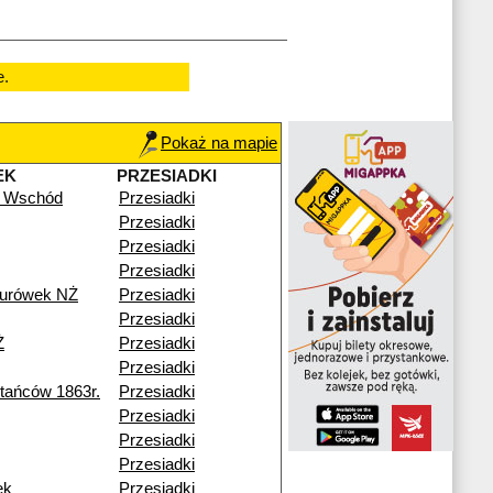
e.
Pokaż na mapie
EK
PRZESIADKI
 Wschód
Przesiadki
Przesiadki
Przesiadki
Przesiadki
turówek NŻ
Przesiadki
Przesiadki
Ż
Przesiadki
Przesiadki
ańców 1863r.
Przesiadki
Przesiadki
Przesiadki
Przesiadki
ek
Przesiadki