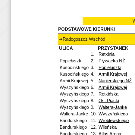
W
PODSTAWOWE KIERUNKI
Radogoszcz Wschód
ULICA
PRZYSTANEK
1.
Retkinia
Popiełuszki
2.
Pływacka NŻ
Kusocińskiego
3.
Popiełuszki
Kusocińskiego
4.
Armii Krajowej
Armii Krajowej
5.
Napierskiego NŻ
Wyszyńskiego
6.
Armii Krajowej
Wyszyńskiego
7.
Retkińska
Wyszyńskiego
8.
Os. Piaski
Wyszyńskiego
9.
Waltera-Janke
Waltera-Janke
10.
Wyszyńskiego
Bandurskiego
11.
Wróblewskiego
Bandurskiego
12.
Wileńska
Bandurskiego
13.
Atlas Arena