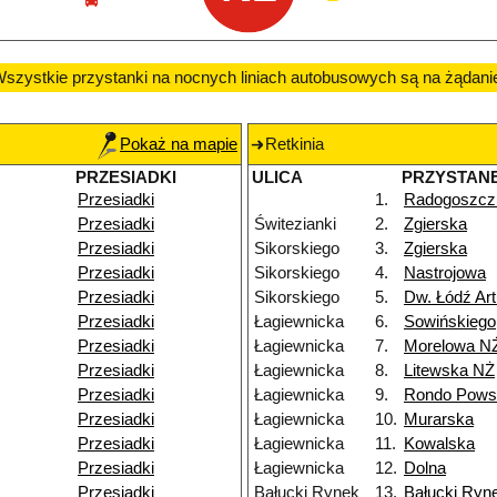
szystkie przystanki na nocnych liniach autobusowych są na żądani
Pokaż na mapie
Retkinia
PRZESIADKI
ULICA
PRZYSTAN
Przesiadki
1.
Radogoszcz
Przesiadki
Świtezianki
2.
Zgierska
Przesiadki
Sikorskiego
3.
Zgierska
Przesiadki
Sikorskiego
4.
Nastrojowa
Przesiadki
Sikorskiego
5.
Dw. Łódź Ar
Przesiadki
Łagiewnicka
6.
Sowińskiego
Przesiadki
Łagiewnicka
7.
Morelowa N
Przesiadki
Łagiewnicka
8.
Litewska NŻ
Przesiadki
Łagiewnicka
9.
Rondo Powst
Przesiadki
Łagiewnicka
10.
Murarska
Przesiadki
Łagiewnicka
11.
Kowalska
Przesiadki
Łagiewnicka
12.
Dolna
Przesiadki
Bałucki Rynek
13.
Bałucki Ryn