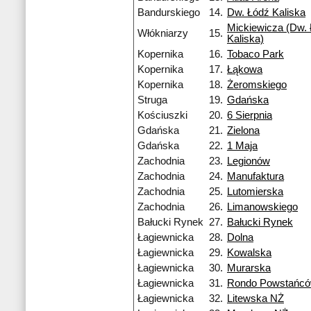
Bandurskiego
14.
Dw. Łódź Kaliska
Mickiewicza (Dw. 
Włókniarzy
15.
Kaliska)
Kopernika
16.
Tobaco Park
Kopernika
17.
Łąkowa
Kopernika
18.
Żeromskiego
Struga
19.
Gdańska
Kościuszki
20.
6 Sierpnia
Gdańska
21.
Zielona
Gdańska
22.
1 Maja
Zachodnia
23.
Legionów
Zachodnia
24.
Manufaktura
Zachodnia
25.
Lutomierska
Zachodnia
26.
Limanowskiego
Bałucki Rynek
27.
Bałucki Rynek
Łagiewnicka
28.
Dolna
Łagiewnicka
29.
Kowalska
Łagiewnicka
30.
Murarska
Łagiewnicka
31.
Rondo Powstańcó
Łagiewnicka
32.
Litewska NŻ