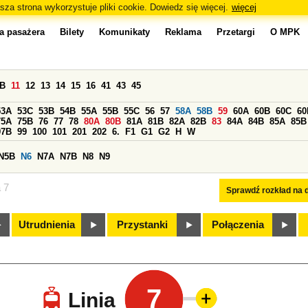
sza strona wykorzystuje pliki cookie. Dowiedz się więcej.
więcej
a pasażera
Bilety
Komunikaty
Reklama
Przetargi
O MPK
0B
11
12
13
14
15
16
41
43
45
53A
53C
53B
54B
55A
55B
55C
56
57
58A
58B
59
60A
60B
60C
60
75A
75B
76
77
78
80A
80B
81A
81B
82A
82B
83
84A
84B
85A
85B
97B
99
100
101
201
202
6.
F1
G1
G2
H
W
N5B
N6
N7A
N7B
N8
N9
a 7
Sprawdź rozkład na d
Utrudnienia
Przystanki
Połączenia
7
Linia