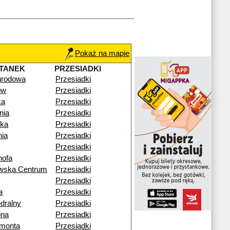
Pokaż na mapie
TANEK
PRZESIADKI
rodowa
Przesiadki
ów
Przesiadki
ka
Przesiadki
nia
Przesiadki
ika
Przesiadki
nia
Przesiadki
Przesiadki
ofa
Przesiadki
owska Centrum
Przesiadki
Przesiadki
a
Przesiadki
edralny
Przesiadki
ona
Przesiadki
ymonta
Przesiadki