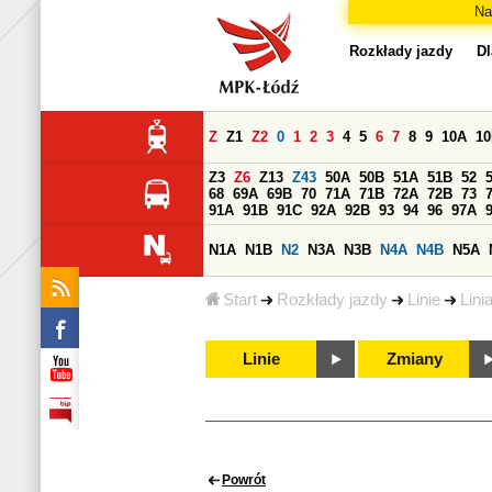
Na
Rozkłady jazdy
Dl
Z
Z1
Z2
0
1
2
3
4
5
6
7
8
9
10A
1
Z3
Z6
Z13
Z43
50A
50B
51A
51B
52
68
69A
69B
70
71A
71B
72A
72B
73
91A
91B
91C
92A
92B
93
94
96
97A
N1A
N1B
N2
N3A
N3B
N4A
N4B
N5A
Start
Rozkłady jazdy
Linie
Lini
Linie
Zmiany
Powrót