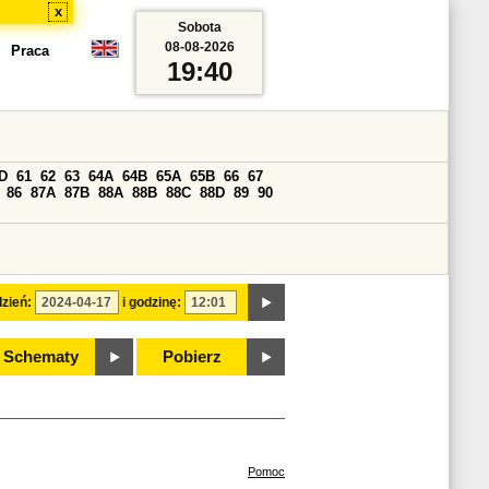
x
Sobota
08-08-2026
Praca
19:40
D
61
62
63
64A
64B
65A
65B
66
67
86
87A
87B
88A
88B
88C
88D
89
90
zień:
i godzinę:
Schematy
Pobierz
Pomoc