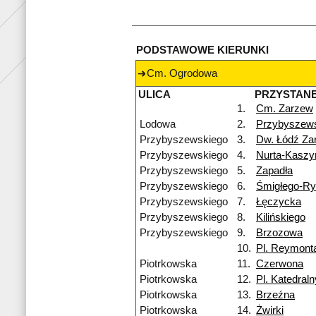
PODSTAWOWE KIERUNKI
Cm. Ogrodowa
ULICA
PRZYSTAN
1.
Cm. Zarzew
Lodowa
2.
Przybyszew
Przybyszewskiego
3.
Dw. Łódź Za
Przybyszewskiego
4.
Nurta-Kaszy
Przybyszewskiego
5.
Zapadła
Przybyszewskiego
6.
Śmigłego-R
Przybyszewskiego
7.
Łęczycka
Przybyszewskiego
8.
Kilińskiego
Przybyszewskiego
9.
Brzozowa
10.
Pl. Reymont
Piotrkowska
11.
Czerwona
Piotrkowska
12.
Pl. Katedraln
Piotrkowska
13.
Brzeźna
Piotrkowska
14.
Żwirki