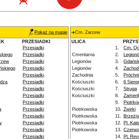
Pokaż na mapie
Cm. Zarzew
EK
PRZESIADKI
ULICA
PRZYS
Przesiadki
1.
Cm. Og
skiego
Przesiadki
Cmentarna
2.
Legion
rzew
Przesiadki
Legionów
3.
Gdańs
ńskiego
Przesiadki
Legionów
4.
Zachod
Przesiadki
Zachodnia
5.
Próchn
ydza
Przesiadki
Kościuszki
6.
6 Sierp
Przesiadki
Kościuszki
7.
Struga
Przesiadki
Kościuszki
8.
Zamenh
Przesiadki
9.
Piotrk
a
Przesiadki
Piotrkowska
10.
Żwirki
Przesiadki
Piotrkowska
11.
Brzeźn
y
Przesiadki
Piotrkowska
12.
Pl. Kat
Przesiadki
Piotrkowska
13.
Czerw
Przesiadki
14.
Pl. Re