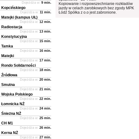
Dojeżdża w:
9 min.
Kopiowanie i rozpowszechnianie rozkładów
Kopcińskiego
jazdy w celach zarobkowych bez zgody MPK
Dojeżdża w:
11 min.
Łódź Spółka z o.o jest zabronione.
Matejki (kampus UŁ)
Dojeżdża w:
12 min.
Radiostacja
Dojeżdża w:
13 min.
Konstytucyjna
Dojeżdża w:
15 min.
Tamka
Dojeżdża w:
16 min.
Matejki
Dojeżdża w:
17 min.
Rondo Solidarności
Dojeżdża w:
18 min.
Źródłowa
Dojeżdża w:
20 min.
Smutna
Dojeżdża w:
21 min.
Wojska Polskiego
Dojeżdża w:
22 min.
Łomnicka NŻ
Dojeżdża w:
24 min.
Śnieżna NŻ
Dojeżdża w:
25 min.
CH M1
Dojeżdża w:
26 min.
Kerna NŻ
Dojeżdża w:
27 min.