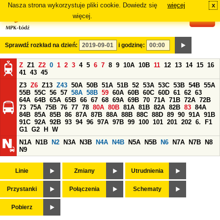
Nasza strona wykorzystuje pliki cookie. Dowiedz się
więcej
x
#
więcej.
Sprawdź rozkład na dzień:
i godzinę:
Z
Z1
Z2
0
1
2
3
4
5
6
7
8
9
10A
10B
11
12
13
14
15
16
41
43
45
Z3
Z6
Z13
Z43
50A
50B
51A
51B
52
53A
53C
53B
54B
55A
55B
55C
56
57
58A
58B
59
60A
60B
60C
60D
61
62
63
64A
64B
65A
65B
66
67
68
69A
69B
70
71A
71B
72A
72B
73
75A
75B
76
77
78
80A
80B
81A
81B
82A
82B
83
84A
84B
85A
85B
86
87A
87B
88A
88B
88C
88D
89
90
91A
91B
91C
92A
92B
93
94
96
97A
97B
99
100
101
201
202
6.
F1
G1
G2
H
W
N1A
N1B
N2
N3A
N3B
N4A
N4B
N5A
N5B
N6
N7A
N7B
N8
N9
Linie
Zmiany
Utrudnienia
Przystanki
Połączenia
Schematy
Pobierz