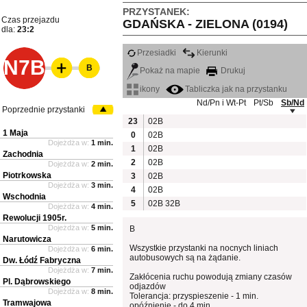
PRZYSTANEK:
Czas przejazdu
GDAŃSKA - ZIELONA (0194)
dla:
23:2
Przesiadki
Kierunki
N7B
B
Pokaż na mapie
Drukuj
ikony
Tabliczka jak na przystanku
Nd/Pn i Wt-Pt
Pt/Sb
Sb/Nd
Poprzednie przystanki
23
02B
1 Maja
0
02B
Dojeżdża w:
1 min.
1
02B
Zachodnia
2
02B
Dojeżdża w:
2 min.
Piotrkowska
3
02B
Dojeżdża w:
3 min.
4
02B
Wschodnia
5
02B
32B
Dojeżdża w:
4 min.
Rewolucji 1905r.
Dojeżdża w:
5 min.
B
Narutowicza
Wszystkie przystanki na nocnych liniach
Dojeżdża w:
6 min.
autobusowych są na żądanie.
Dw. Łódź Fabryczna
Dojeżdża w:
7 min.
Zakłócenia ruchu powodują zmiany czasów
Pl. Dąbrowskiego
odjazdów
Dojeżdża w:
8 min.
Tolerancja: przyspieszenie - 1 min.
Tramwajowa
opóźnienie - do 4 min.