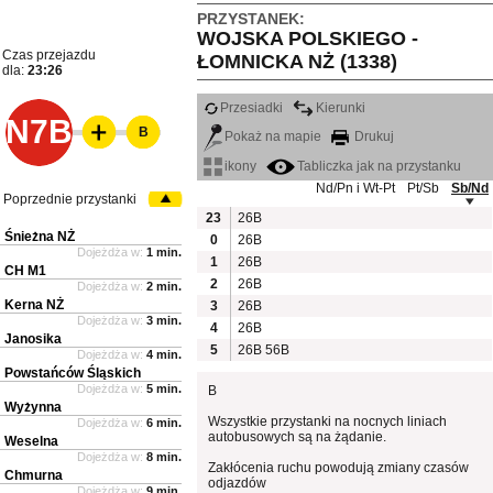
PRZYSTANEK:
WOJSKA POLSKIEGO -
Czas przejazdu
ŁOMNICKA NŻ (1338)
dla:
23:26
Przesiadki
Kierunki
N7B
B
Pokaż na mapie
Drukuj
ikony
Tabliczka jak na przystanku
Nd/Pn i Wt-Pt
Pt/Sb
Sb/Nd
Poprzednie przystanki
23
26B
Śnieżna NŻ
0
26B
Dojeżdża w:
1 min.
1
26B
CH M1
2
26B
Dojeżdża w:
2 min.
Kerna NŻ
3
26B
Dojeżdża w:
3 min.
4
26B
Janosika
5
26B
56B
Dojeżdża w:
4 min.
Powstańców Śląskich
Dojeżdża w:
5 min.
B
Wyżynna
Wszystkie przystanki na nocnych liniach
Dojeżdża w:
6 min.
autobusowych są na żądanie.
Weselna
Dojeżdża w:
8 min.
Zakłócenia ruchu powodują zmiany czasów
Chmurna
odjazdów
Dojeżdża w:
9 min.