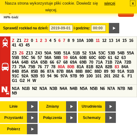
Nasza strona wykorzystuje pliki cookie. Dowiedz się
więcej
x
#
więcej.
Sprawdź rozkład na dzień:
i godzinę:
Z
Z1
Z2
0
1
2
3
4
5
6
7
8
9
10A
10B
11
12
13
14
15
16
41
43
45
Z3
Z6
Z13
Z43
50A
50B
51A
51B
52
53A
53C
53B
54B
55A
55B
55C
56
57
58A
58B
59
60A
60B
60C
60D
61
62
63
64A
64B
65A
65B
66
67
68
69A
69B
70
71A
71B
72A
72B
73
75A
75B
76
77
78
80A
80B
81A
81B
82A
82B
83
84A
84B
85A
85B
86
87A
87B
88A
88B
88C
88D
89
90
91A
91B
91C
92A
92B
93
94
96
97A
97B
99
100
101
201
202
6.
F1
G1
G2
H
W
N1A
N1B
N2
N3A
N3B
N4A
N4B
N5A
N5B
N6
N7A
N7B
N8
N9
Linie
Zmiany
Utrudnienia
Przystanki
Połączenia
Schematy
Pobierz