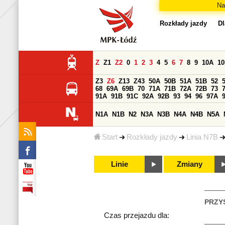
Na
Rozkłady jazdy
Dl
Z
Z1
Z2
0
1
2
3
4
5
6
7
8
9
10A
1
Z3
Z6
Z13
Z43
50A
50B
51A
51B
52
68
69A
69B
70
71A
71B
72A
72B
73
91A
91B
91C
92A
92B
93
94
96
97A
N1A
N1B
N2
N3A
N3B
N4A
N4B
N5A
Start
Rozkłady jazdy
Linia N7B
Linie
Zmiany
PRZY
Czas przejazdu dla: