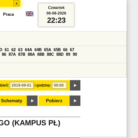
x
Czwartek
06-08-2026
Praca
22:23
D
61
62
63
64A
64B
65A
65B
66
67
86
87A
87B
88A
88B
88C
88D
89
90
zień:
i godzinę:
Schematy
Pobierz
GO (KAMPUS PŁ)