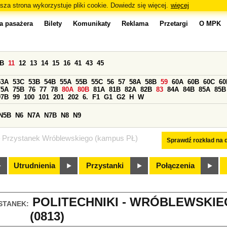
sza strona wykorzystuje pliki cookie. Dowiedz się więcej.
więcej
a pasażera
Bilety
Komunikaty
Reklama
Przetargi
O MPK
0B
11
12
13
14
15
16
41
43
45
53A
53C
53B
54B
55A
55B
55C
56
57
58A
58B
59
60A
60B
60C
60
75A
75B
76
77
78
80A
80B
81A
81B
82A
82B
83
84A
84B
85A
85B
97B
99
100
101
201
202
6.
F1
G1
G2
H
W
N5B
N6
N7A
N7B
N8
N9
Przystanek Wróblewskiego (kampus PŁ)
Sprawdź rozkład na d
Utrudnienia
Przystanki
Połączenia
POLITECHNIKI - WRÓBLEWSKIE
STANEK:
(0813)