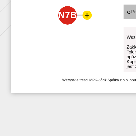
Pr
N7B
Wszy
Zakł
Tole
opóź
Kopi
jest
Wszystkie treści MPK-Łódź Spółka z o.o. op