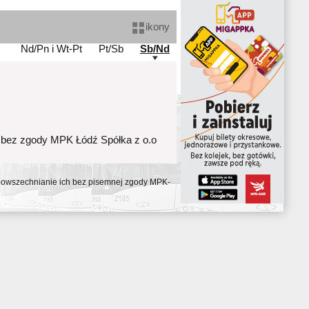
ikony
Nd/Pn i Wt-Pt
Pt/Sb
Sb/Nd
 bez zgody MPK Łódź Spółka z o.o
ozpowszechnianie ich bez pisemnej zgody MPK-