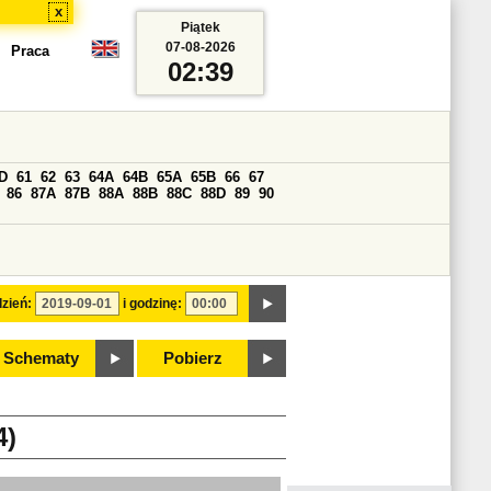
x
Piątek
07-08-2026
Praca
02:39
D
61
62
63
64A
64B
65A
65B
66
67
86
87A
87B
88A
88B
88C
88D
89
90
zień:
i godzinę:
Schematy
Pobierz
4)