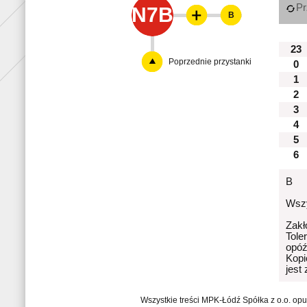
Pr
N7B
B
23
Poprzednie przystanki
0
1
2
3
4
5
6
B
Wszy
Zakł
Tole
opóź
Kopi
jest
Wszystkie treści MPK-Łódź Spółka z o.o. op