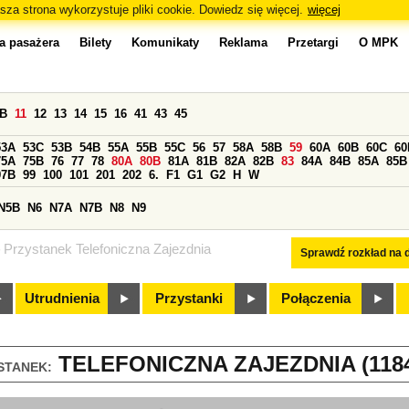
sza strona wykorzystuje pliki cookie. Dowiedz się więcej.
więcej
a pasażera
Bilety
Komunikaty
Reklama
Przetargi
O MPK
0B
11
12
13
14
15
16
41
43
45
53A
53C
53B
54B
55A
55B
55C
56
57
58A
58B
59
60A
60B
60C
60
75A
75B
76
77
78
80A
80B
81A
81B
82A
82B
83
84A
84B
85A
85B
97B
99
100
101
201
202
6.
F1
G1
G2
H
W
N5B
N6
N7A
N7B
N8
N9
Przystanek Telefoniczna Zajezdnia
Sprawdź rozkład na d
Utrudnienia
Przystanki
Połączenia
TELEFONICZNA ZAJEZDNIA (118
STANEK: