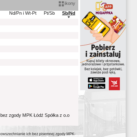
ikony
Nd/Pn i Wt-Pt
Pt/Sb
Sb/Nd
 bez zgody MPK Łódź Spółka z o.o
ozpowszechnianie ich bez pisemnej zgody MPK-