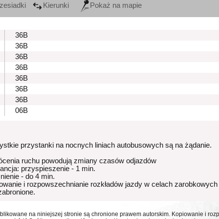
zesiadki
Kierunki
Pokaż na mapie
36B
36B
36B
36B
36B
36B
36B
06B
stkie przystanki na nocnych liniach autobusowych są na żądanie.
ócenia ruchu powodują zmiany czasów odjazdów
rancja: przyspieszenie - 1 min.
nienie - do 4 min.
owanie i rozpowszechnianie rozkładów jazdy w celach zarobkowych
 zabronione.
ublikowane na niniejszej stronie są chronione prawem autorskim. Kopiowanie i r