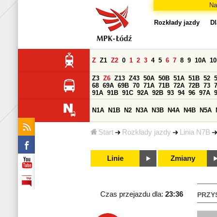
Na
Rozkłady jazdy
Dl
Z
Z1
Z2
0
1
2
3
4
5
6
7
8
9
10A
1
Z3
Z6
Z13
Z43
50A
50B
51A
51B
52
68
69A
69B
70
71A
71B
72A
72B
73
91A
91B
91C
92A
92B
93
94
96
97A
N1A
N1B
N2
N3A
N3B
N4A
N4B
N5A
Start
Rozkłady jazdy
Linia N7B
Linie
Zmiany
Czas przejazdu dla:
23:36
PRZY