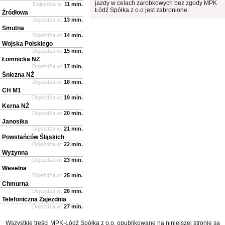
jazdy w celach zarobkowych bez zgody MPK
Dojeżdża w:
11 min.
Łódź Spółka z o.o jest zabronione.
Źródłowa
Dojeżdża w:
13 min.
Smutna
Dojeżdża w:
14 min.
Wojska Polskiego
Dojeżdża w:
15 min.
Łomnicka NŻ
Dojeżdża w:
17 min.
Śnieżna NŻ
Dojeżdża w:
18 min.
CH M1
Dojeżdża w:
19 min.
Kerna NŻ
Dojeżdża w:
20 min.
Janosika
Dojeżdża w:
21 min.
Powstańców Śląskich
Dojeżdża w:
22 min.
Wyżynna
Dojeżdża w:
23 min.
Weselna
Dojeżdża w:
25 min.
Chmurna
Dojeżdża w:
26 min.
Telefoniczna Zajezdnia
Dojeżdża w:
27 min.
Wszystkie treści MPK-Łódź Spółka z o.o. opublikowane na niniejszej stronie są