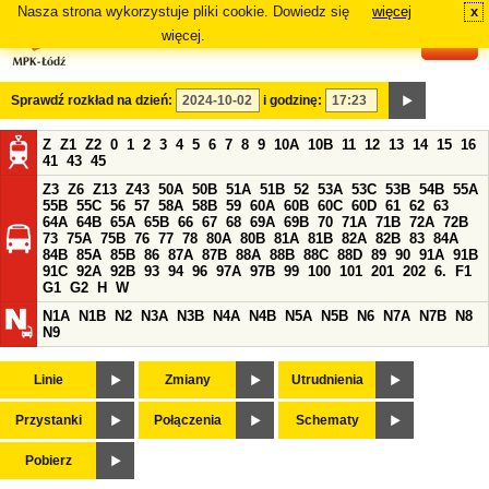
Nasza strona wykorzystuje pliki cookie. Dowiedz się
więcej
x
#
więcej.
Sprawdź rozkład na dzień:
i godzinę:
Z
Z1
Z2
0
1
2
3
4
5
6
7
8
9
10A
10B
11
12
13
14
15
16
41
43
45
Z3
Z6
Z13
Z43
50A
50B
51A
51B
52
53A
53C
53B
54B
55A
55B
55C
56
57
58A
58B
59
60A
60B
60C
60D
61
62
63
64A
64B
65A
65B
66
67
68
69A
69B
70
71A
71B
72A
72B
73
75A
75B
76
77
78
80A
80B
81A
81B
82A
82B
83
84A
84B
85A
85B
86
87A
87B
88A
88B
88C
88D
89
90
91A
91B
91C
92A
92B
93
94
96
97A
97B
99
100
101
201
202
6.
F1
G1
G2
H
W
N1A
N1B
N2
N3A
N3B
N4A
N4B
N5A
N5B
N6
N7A
N7B
N8
N9
Linie
Zmiany
Utrudnienia
Przystanki
Połączenia
Schematy
Pobierz