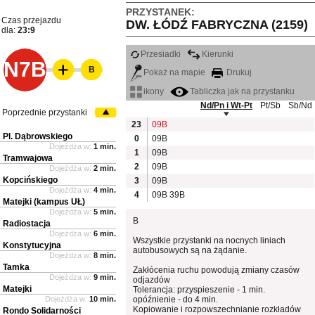
PRZYSTANEK:
Czas przejazdu
DW. ŁÓDŹ FABRYCZNA (2159)
dla:
23:9
Przesiadki
Kierunki
N7B
B
Pokaż na mapie
Drukuj
ikony
Tabliczka jak na przystanku
Nd/Pn i Wt-Pt
Pt/Sb
Sb/Nd
Poprzednie przystanki
23
09B
Pl. Dąbrowskiego
0
09B
Dojeżdża w:
1 min.
1
09B
Tramwajowa
2
09B
Dojeżdża w:
2 min.
Kopcińskiego
3
09B
Dojeżdża w:
4 min.
4
09B
39B
Matejki (kampus UŁ)
Dojeżdża w:
5 min.
B
Radiostacja
Dojeżdża w:
6 min.
Wszystkie przystanki na nocnych liniach
Konstytucyjna
autobusowych są na żądanie.
Dojeżdża w:
8 min.
Tamka
Zakłócenia ruchu powodują zmiany czasów
Dojeżdża w:
9 min.
odjazdów
Matejki
Tolerancja: przyspieszenie - 1 min.
Dojeżdża w:
10 min.
opóźnienie - do 4 min.
Kopiowanie i rozpowszechnianie rozkładów
Rondo Solidarności