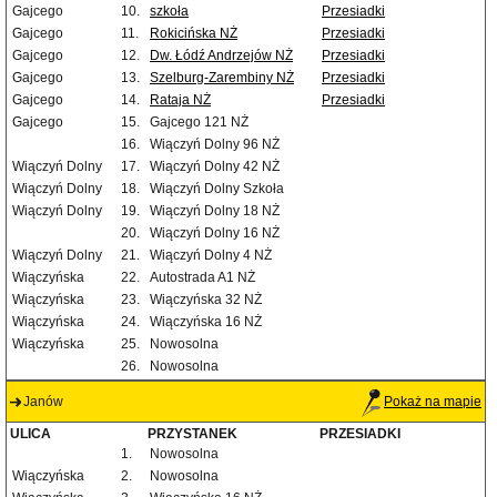
Gajcego
10.
szkoła
Przesiadki
Gajcego
11.
Rokicińska NŻ
Przesiadki
Gajcego
12.
Dw. Łódź Andrzejów NŻ
Przesiadki
Gajcego
13.
Szelburg-Zarembiny NŻ
Przesiadki
Gajcego
14.
Rataja NŻ
Przesiadki
Gajcego
15.
Gajcego 121 NŻ
16.
Wiączyń Dolny 96 NŻ
Wiączyń Dolny
17.
Wiączyń Dolny 42 NŻ
Wiączyń Dolny
18.
Wiączyń Dolny Szkoła
Wiączyń Dolny
19.
Wiączyń Dolny 18 NŻ
20.
Wiączyń Dolny 16 NŻ
Wiączyń Dolny
21.
Wiączyń Dolny 4 NŻ
Wiączyńska
22.
Autostrada A1 NŻ
Wiączyńska
23.
Wiączyńska 32 NŻ
Wiączyńska
24.
Wiączyńska 16 NŻ
Wiączyńska
25.
Nowosolna
26.
Nowosolna
Janów
Pokaż na mapie
ULICA
PRZYSTANEK
PRZESIADKI
1.
Nowosolna
Wiączyńska
2.
Nowosolna