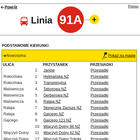
Pomoc
Powrót
91A
Linia
PODSTAWOWE KIERUNKI
Nowosolna
Pokaż na mapie
ULICA
PRZYSTANEK
PRZESIADKI
1.
Janów
Przesiadki
Rokicińska
2.
Hetmańska NŻ
Przesiadki
Rokicińska
3.
Transmisyjna
Przesiadki
Malownicza
4.
Taborowa NŻ
Przesiadki
Malownicza
5.
Gerberowa NŻ
Przesiadki
Malownicza
6.
Rataja NŻ
Przesiadki
Rataja
7.
Słoneczne Zacisze NŻ
Przesiadki
Rataja
8.
Gajcego NŻ
Przesiadki
Gajcego
9.
Gajcego 121 NŻ
Przesiadki
10.
Wiączyń Dolny 96 NŻ
Przesiadki
Wiączyń Dolny
11.
Wiączyń Dolny 42 NŻ
Przesiadki
Wiączyń Dolny
12.
Wiączyń Dolny Szkoła
Przesiadki