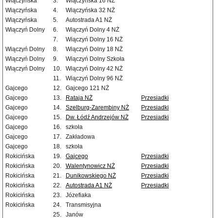
Wiączyńska
3.
Wiączyńska 16 NŻ
Wiączyńska
4.
Wiączyńska 32 NŻ
Wiączyńska
5.
Autostrada A1 NŻ
Wiączyń Dolny
6.
Wiączyń Dolny 4 NŻ
7.
Wiączyń Dolny 16 NŻ
Wiączyń Dolny
8.
Wiączyń Dolny 18 NŻ
Wiączyń Dolny
9.
Wiączyń Dolny Szkoła
Wiączyń Dolny
10.
Wiączyń Dolny 42 NŻ
11.
Wiączyń Dolny 96 NŻ
Gajcego
12.
Gajcego 121 NŻ
Gajcego
13.
Rataja NŻ
Przesiadki
Gajcego
14.
Szelburg-Zarembiny NŻ
Przesiadki
Gajcego
15.
Dw. Łódź Andrzejów NŻ
Przesiadki
Gajcego
16.
szkoła
Gajcego
17.
Zakładowa
Gajcego
18.
szkoła
Rokicińska
19.
Gajcego
Przesiadki
Rokicińska
20.
Walentynowicz NŻ
Przesiadki
Rokicińska
21.
Dunikowskiego NŻ
Przesiadki
Rokicińska
22.
Autostrada A1 NŻ
Przesiadki
Rokicińska
23.
Józefiaka
Rokicińska
24.
Transmisyjna
25.
Janów