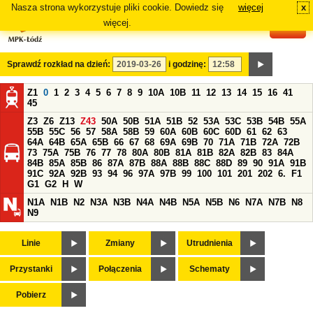
Nasza strona wykorzystuje pliki cookie. Dowiedz się
więcej
x
#
więcej.
Sprawdź rozkład na dzień:
i godzinę:
Z1
0
1
2
3
4
5
6
7
8
9
10A
10B
11
12
13
14
15
16
41
45
Z3
Z6
Z13
Z43
50A
50B
51A
51B
52
53A
53C
53B
54B
55A
55B
55C
56
57
58A
58B
59
60A
60B
60C
60D
61
62
63
64A
64B
65A
65B
66
67
68
69A
69B
70
71A
71B
72A
72B
73
75A
75B
76
77
78
80A
80B
81A
81B
82A
82B
83
84A
84B
85A
85B
86
87A
87B
88A
88B
88C
88D
89
90
91A
91B
91C
92A
92B
93
94
96
97A
97B
99
100
101
201
202
6.
F1
G1
G2
H
W
N1A
N1B
N2
N3A
N3B
N4A
N4B
N5A
N5B
N6
N7A
N7B
N8
N9
Linie
Zmiany
Utrudnienia
Przystanki
Połączenia
Schematy
Pobierz