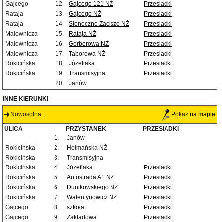
Gajcego
12.
Gajcego 121 NŻ
Przesiadki
Rataja
13.
Gajcego NŻ
Przesiadki
Rataja
14.
Słoneczne Zacisze NŻ
Przesiadki
Malownicza
15.
Rataja NŻ
Przesiadki
Malownicza
16.
Gerberowa NŻ
Przesiadki
Malownicza
17.
Taborowa NŻ
Przesiadki
Rokicińska
18.
Józefiaka
Przesiadki
Rokicińska
19.
Transmisyjna
Przesiadki
20.
Janów
INNE KIERUNKI
Nowosolna
Pokaż na mapie
ULICA
PRZYSTANEK
PRZESIADKI
1.
Janów
Rokicińska
2.
Hetmańska NŻ
Rokicińska
3.
Transmisyjna
Rokicińska
4.
Józefiaka
Przesiadki
Rokicińska
5.
Autostrada A1 NŻ
Przesiadki
Rokicińska
6.
Dunikowskiego NŻ
Przesiadki
Rokicińska
7.
Walentynowicz NŻ
Przesiadki
Gajcego
8.
szkoła
Przesiadki
Gajcego
9.
Zakładowa
Przesiadki