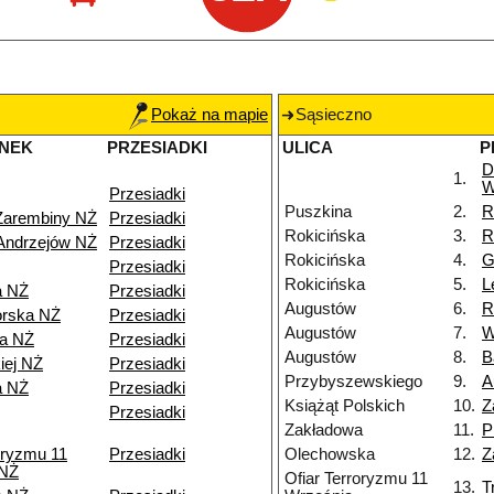
Pokaż na mapie
Sąsieczno
NEK
PRZESIADKI
ULICA
P
D
1.
W
Przesiadki
Puszkina
2.
R
Zarembiny NŻ
Przesiadki
Rokicińska
3.
R
Andrzejów NŻ
Przesiadki
Rokicińska
4.
G
Przesiadki
Rokicińska
5.
L
a NŻ
Przesiadki
Augustów
6.
R
orska NŻ
Przesiadki
Augustów
7.
W
wa NŻ
Przesiadki
Augustów
8.
B
iej NŻ
Przesiadki
Przybyszewskiego
9.
A
a NŻ
Przesiadki
Książąt Polskich
10.
Z
Przesiadki
Zakładowa
11.
P
oryzmu 11
Przesiadki
Olechowska
12.
Z
 NŻ
Ofiar Terroryzmu 11
13.
T