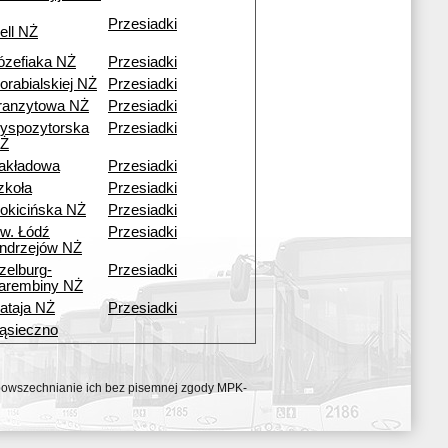
Przesiadki
ell NŻ
ózefiaka NŻ
Przesiadki
orabialskiej NŻ
Przesiadki
ranzytowa NŻ
Przesiadki
yspozytorska
Przesiadki
Ż
akładowa
Przesiadki
zkoła
Przesiadki
okicińska NŻ
Przesiadki
w. Łódź
Przesiadki
ndrzejów NŻ
zelburg-
Przesiadki
arembiny NŻ
ataja NŻ
Przesiadki
ąsieczno
ozpowszechnianie ich bez pisemnej zgody MPK-