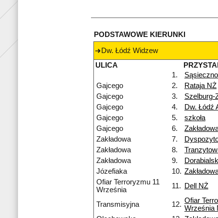
PODSTAWOWE KIERUNKI
Dw. Łódź Widzew
ULICA
PRZYSTA
1.
Sąsieczno
Gajcego
2.
Rataja NŻ
Gajcego
3.
Szelburg-
Gajcego
4.
Dw. Łódź 
Gajcego
5.
szkoła
Gajcego
6.
Zakładow
Zakładowa
7.
Dyspozyt
Zakładowa
8.
Tranzyto
Zakładowa
9.
Dorabialsk
Józefiaka
10.
Zakładow
Ofiar Terroryzmu 11
11.
Dell NŻ
Września
Ofiar Terr
Transmisyjna
12.
Września