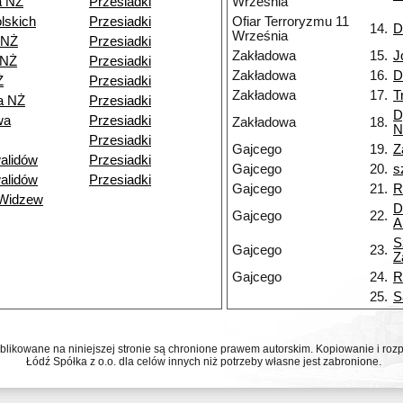
a NŻ
Przesiadki
Września
lskich
Przesiadki
Ofiar Terroryzmu 11
14.
D
Września
 NŻ
Przesiadki
Zakładowa
15.
J
 NŻ
Przesiadki
Zakładowa
16.
D
Ż
Przesiadki
Zakładowa
17.
T
a NŻ
Przesiadki
D
wa
Przesiadki
Zakładowa
18.
N
Przesiadki
Gajcego
19.
Z
alidów
Przesiadki
Gajcego
20.
s
alidów
Przesiadki
Gajcego
21.
R
 Widzew
D
Gajcego
22.
A
S
Gajcego
23.
Z
Gajcego
24.
R
25.
S
ublikowane na niniejszej stronie są chronione prawem autorskim. Kopiowanie i r
Łódź Spółka z o.o. dla celów innych niż potrzeby własne jest zabronione.