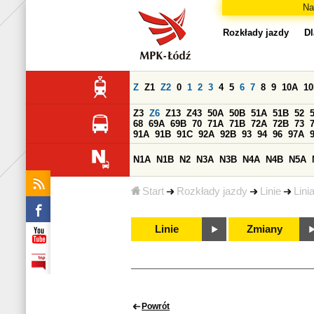
Na
Rozkłady jazdy
Dl
Z
Z1
Z2
0
1
2
3
4
5
6
7
8
9
10A
1
Z3
Z6
Z13
Z43
50A
50B
51A
51B
52
68
69A
69B
70
71A
71B
72A
72B
73
91A
91B
91C
92A
92B
93
94
96
97A
N1A
N1B
N2
N3A
N3B
N4A
N4B
N5A
Start
Rozkłady jazdy
Linie
Lini
Linie
Zmiany
Powrót