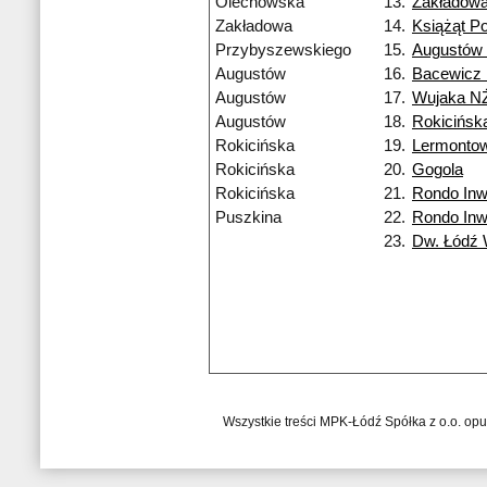
Olechowska
13.
Zakładow
Zakładowa
14.
Książąt Po
Przybyszewskiego
15.
Augustów
Augustów
16.
Bacewicz
Augustów
17.
Wujaka N
Augustów
18.
Rokicińsk
Rokicińska
19.
Lermonto
Rokicińska
20.
Gogola
Rokicińska
21.
Rondo Inw
Puszkina
22.
Rondo Inw
23.
Dw. Łódź
Wszystkie treści MPK-Łódź Spółka z o.o. op