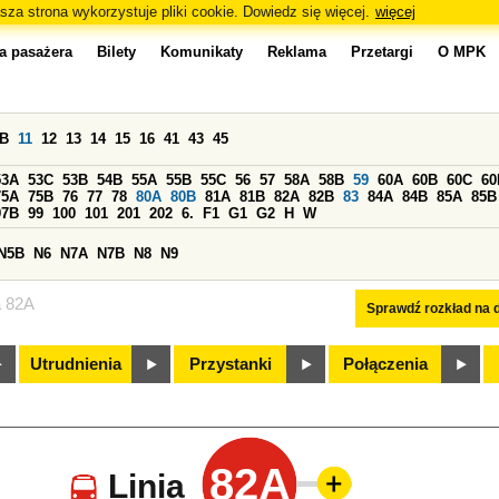
sza strona wykorzystuje pliki cookie. Dowiedz się więcej.
więcej
a pasażera
Bilety
Komunikaty
Reklama
Przetargi
O MPK
0B
11
12
13
14
15
16
41
43
45
53A
53C
53B
54B
55A
55B
55C
56
57
58A
58B
59
60A
60B
60C
60
75A
75B
76
77
78
80A
80B
81A
81B
82A
82B
83
84A
84B
85A
85B
97B
99
100
101
201
202
6.
F1
G1
G2
H
W
N5B
N6
N7A
N7B
N8
N9
a 82A
Sprawdź rozkład na d
Utrudnienia
Przystanki
Połączenia
82A
Linia