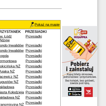
Pokaż na mapie
RZYSTANEK
PRZESIADKI
w. Łódź
Przesiadki
idzew
ondo Inwalidów
Przesiadki
ondo Inwalidów
Przesiadki
ogola
Przesiadki
ermontowa
Przesiadki
okicińska NŻ
Przesiadki
ujaka NŻ
Przesiadki
acewicz NŻ
Przesiadki
ugustów NŻ
Przesiadki
akładowa
Przesiadki
iasta Kołodzieja
Przesiadki
akładowa NŻ
Przesiadki
Przesiadki
ransmisyjna NŻ