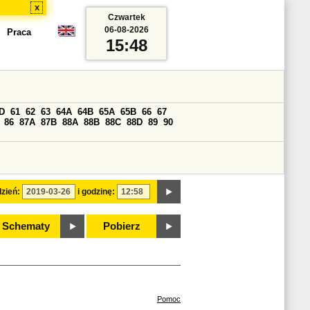
x
Czwartek
06-08-2026
Praca
15:48
D
61
62
63
64A
64B
65A
65B
66
67
86
87A
87B
88A
88B
88C
88D
89
90
zień:
i godzinę:
Schematy
Pobierz
Pomoc