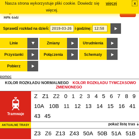
Nasza strona wykorzystuje pliki cookie. Dowiedz się
więcej
x
#
więcej.
Sprawdź rozkład na dzień:
i godzinę:
Linie
Zmiany
Utrudnienia
Przystanki
Połączenia
Schematy
Pobierz
pomoc
KOLOR ROZKŁADU NORMALNEGO
KOLOR ROZKŁADU TYMCZASOWO
ZMIENIONEGO
Z
Z1
Z2
0
1
2
3
4
5
6
7
8
9
10A
10B
11
12
13
14
15
16
41
Tramwaje
43
45
pokaż listę tras
AKTUALNE TRASY
Z3
Z6
Z13
Z43
50A
50B
51A
51B