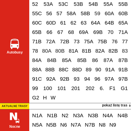
52
53A
53C
53B
54B
55A
55B
55C
56
57
58A
58B
59
60A
60B
60C
60D
61
62
63
64A
64B
65A
65B
66
67
68
69A
69B
70
71A
71B
72A
72B
73
75A
75B
76
77
78
80A
80B
81A
81B
82A
82B
83
Autobusy
84A
84B
85A
85B
86
87A
87B
88A
88B
88C
88D
89
90
91A
91B
91C
92A
92B
93
94
96
97A
97B
99
100
101
201
202
6.
F1
G1
G2
H
W
pokaż listę tras
AKTUALNE TRASY
N1A
N1B
N2
N3A
N3B
N4A
N4B
N5A
N5B
N6
N7A
N7B
N8
N9
Nocne