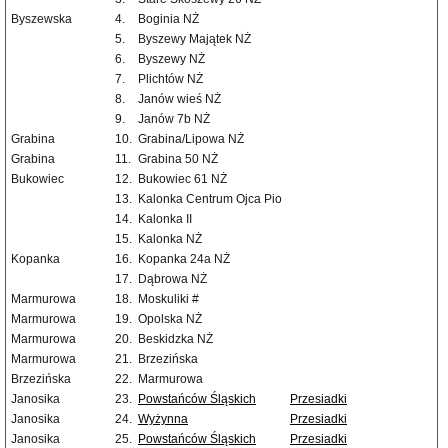
Byszewska
4.
Boginia NŻ
5.
Byszewy Majątek NŻ
6.
Byszewy NŻ
7.
Plichtów NŻ
8.
Janów wieś NŻ
9.
Janów 7b NŻ
Grabina
10.
Grabina/Lipowa NŻ
Grabina
11.
Grabina 50 NŻ
Bukowiec
12.
Bukowiec 61 NŻ
13.
Kalonka Centrum Ojca Pio
14.
Kalonka II
15.
Kalonka NŻ
Kopanka
16.
Kopanka 24a NŻ
17.
Dąbrowa NŻ
Marmurowa
18.
Moskuliki #
Marmurowa
19.
Opolska NŻ
Marmurowa
20.
Beskidzka NŻ
Marmurowa
21.
Brzezińska
Brzezińska
22.
Marmurowa
Janosika
23.
Powstańców Śląskich
Przesiadki
Janosika
24.
Wyżynna
Przesiadki
Janosika
25.
Powstańców Śląskich
Przesiadki