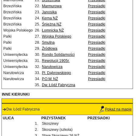
Marmurowa
21.
Brzezińska
Przesiadki
Brzezińska
22.
Marmurowa
Przesiadki
Brzezińska
23.
Janosika
Przesiadki
Brzezińska
24.
Kerna NŻ
Przesiadki
Brzezińska
25.
Śnieżna NŻ
Przesiadki
Wojska Polskiego
26.
Łomnicka NŻ
Przesiadki
Palki
27.
Wojska Polskiego
Przesiadki
Palki
28.
Smutna
Przesiadki
Palki
29.
Źródłowa
Przesiadki
Uniwersytecka
30.
Rondo Solidarności
Przesiadki
Uniwersytecka
31.
Rewolucji 1905r.
Przesiadki
Uniwersytecka
32.
Narutowicza
Przesiadki
Narutowicza
33.
Pl. Dąbrowskiego
Przesiadki
Narutowicza
34.
P.O.W. NŻ
Przesiadki
35.
Dw. Łódź Fabryczna
INNE KIERUNKI
Dw. Łódź Fabryczna
Pokaż na mapie
ULICA
PRZYSTANEK
PRZESIADKI
1.
Skoszewy
2.
Skoszewy (szkoła)
3.
Stare Skoszewy 26 NŻ