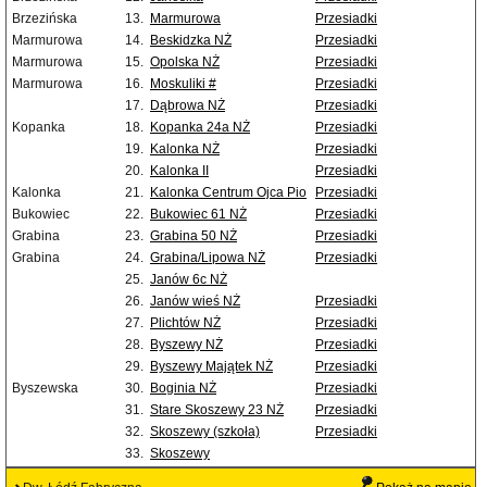
Brzezińska
13.
Marmurowa
Przesiadki
Marmurowa
14.
Beskidzka NŻ
Przesiadki
Marmurowa
15.
Opolska NŻ
Przesiadki
Marmurowa
16.
Moskuliki #
Przesiadki
17.
Dąbrowa NŻ
Przesiadki
Kopanka
18.
Kopanka 24a NŻ
Przesiadki
19.
Kalonka NŻ
Przesiadki
20.
Kalonka II
Przesiadki
Kalonka
21.
Kalonka Centrum Ojca Pio
Przesiadki
Bukowiec
22.
Bukowiec 61 NŻ
Przesiadki
Grabina
23.
Grabina 50 NŻ
Przesiadki
Grabina
24.
Grabina/Lipowa NŻ
Przesiadki
25.
Janów 6c NŻ
26.
Janów wieś NŻ
Przesiadki
27.
Plichtów NŻ
Przesiadki
28.
Byszewy NŻ
Przesiadki
29.
Byszewy Majątek NŻ
Przesiadki
Byszewska
30.
Boginia NŻ
Przesiadki
31.
Stare Skoszewy 23 NŻ
Przesiadki
32.
Skoszewy (szkoła)
Przesiadki
33.
Skoszewy