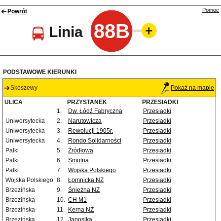
Pomoc
Powrót
88B
Linia
PODSTAWOWE KIERUNKI
Skoszewy
Pokaż na mapie
ULICA
PRZYSTANEK
PRZESIADKI
1.
Dw. Łódź Fabryczna
Przesiadki
Uniwersytecka
2.
Narutowicza
Przesiadki
Uniwersytecka
3.
Rewolucji 1905r.
Przesiadki
Uniwersytecka
4.
Rondo Solidarności
Przesiadki
Palki
5.
Źródłowa
Przesiadki
Palki
6.
Smutna
Przesiadki
Palki
7.
Wojska Polskiego
Przesiadki
Wojska Polskiego
8.
Łomnicka NŻ
Przesiadki
Brzezińska
9.
Śnieżna NŻ
Przesiadki
Brzezińska
10.
CH M1
Przesiadki
Brzezińska
11.
Kerna NŻ
Przesiadki
Brzezińska
12.
Janosika
Przesiadki