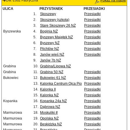
Dw. Łódź Fabryczna
Pokaż na mapie
ULICA
PRZYSTANEK
PRZESIADKI
1.
Skoszewy
Przesiadki
2.
Skoszewy (szkoła)
Przesiadki
3.
Stare Skoszewy 26 NŻ
Przesiadki
Byszewska
4.
Boginia NŻ
Przesiadki
5.
Byszewy Majątek NŻ
Przesiadki
6.
Byszewy NŻ
Przesiadki
7.
Plichtów NŻ
Przesiadki
8.
Janów wieś NŻ
Przesiadki
9.
Janów 7b NŻ
Grabina
10.
Grabina/Lipowa NŻ
Grabina
11.
Grabina 50 NŻ
Przesiadki
Bukowiec
12.
Bukowiec 61 NŻ
Przesiadki
13.
Kalonka Centrum Ojca Pio
Przesiadki
14.
Kalonka II
Przesiadki
15.
Kalonka NŻ
Przesiadki
Kopanka
16.
Kopanka 24a NŻ
Przesiadki
17.
Dąbrowa NŻ
Przesiadki
Marmurowa
18.
Moskuliki #
Przesiadki
Marmurowa
19.
Opolska NŻ
Przesiadki
Marmurowa
20.
Beskidzka NŻ
Przesiadki