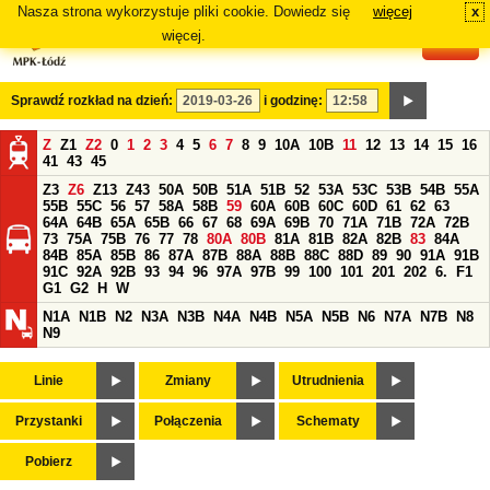
Nasza strona wykorzystuje pliki cookie. Dowiedz się
więcej
x
#
więcej.
Sprawdź rozkład na dzień:
i godzinę:
Z
Z1
Z2
0
1
2
3
4
5
6
7
8
9
10A
10B
11
12
13
14
15
16
41
43
45
Z3
Z6
Z13
Z43
50A
50B
51A
51B
52
53A
53C
53B
54B
55A
55B
55C
56
57
58A
58B
59
60A
60B
60C
60D
61
62
63
64A
64B
65A
65B
66
67
68
69A
69B
70
71A
71B
72A
72B
73
75A
75B
76
77
78
80A
80B
81A
81B
82A
82B
83
84A
84B
85A
85B
86
87A
87B
88A
88B
88C
88D
89
90
91A
91B
91C
92A
92B
93
94
96
97A
97B
99
100
101
201
202
6.
F1
G1
G2
H
W
N1A
N1B
N2
N3A
N3B
N4A
N4B
N5A
N5B
N6
N7A
N7B
N8
N9
Linie
Zmiany
Utrudnienia
Przystanki
Połączenia
Schematy
Pobierz