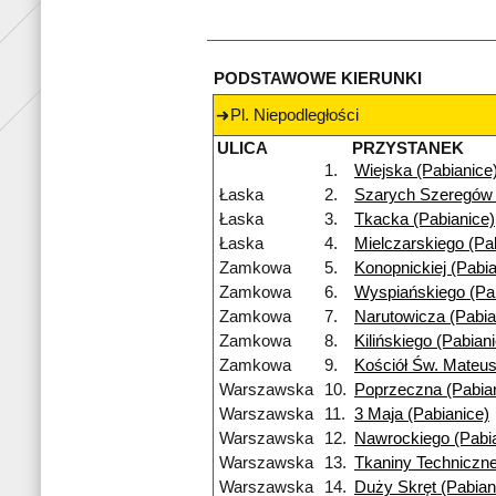
PODSTAWOWE KIERUNKI
Pl. Niepodległości
ULICA
PRZYSTANEK
1.
Wiejska (Pabianice
Łaska
2.
Szarych Szeregów 
Łaska
3.
Tkacka (Pabianice)
Łaska
4.
Mielczarskiego (Pa
Zamkowa
5.
Konopnickiej (Pabia
Zamkowa
6.
Wyspiańskiego (Pa
Zamkowa
7.
Narutowicza (Pabia
Zamkowa
8.
Kilińskiego (Pabian
Zamkowa
9.
Kościół Św. Mateus
Warszawska
10.
Poprzeczna (Pabia
Warszawska
11.
3 Maja (Pabianice)
Warszawska
12.
Nawrockiego (Pabi
Warszawska
13.
Tkaniny Techniczne
Warszawska
14.
Duży Skręt (Pabian