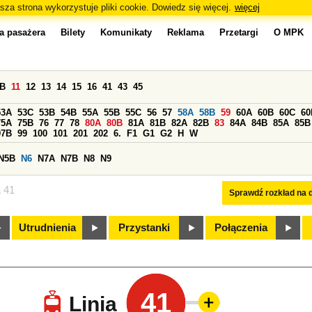
sza strona wykorzystuje pliki cookie. Dowiedz się więcej.
więcej
a pasażera
Bilety
Komunikaty
Reklama
Przetargi
O MPK
0B
11
12
13
14
15
16
41
43
45
53A
53C
53B
54B
55A
55B
55C
56
57
58A
58B
59
60A
60B
60C
60
75A
75B
76
77
78
80A
80B
81A
81B
82A
82B
83
84A
84B
85A
85B
97B
99
100
101
201
202
6.
F1
G1
G2
H
W
N5B
N6
N7A
N7B
N8
N9
a 41
Sprawdź rozkład na d
Utrudnienia
Przystanki
Połączenia
41
Linia