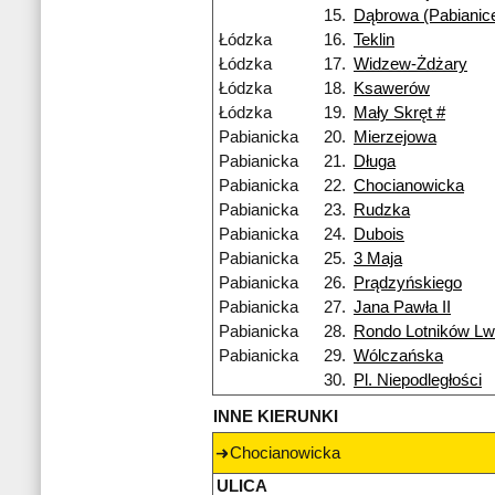
15.
Dąbrowa (Pabianic
Łódzka
16.
Teklin
Łódzka
17.
Widzew-Żdżary
Łódzka
18.
Ksawerów
Łódzka
19.
Mały Skręt #
Pabianicka
20.
Mierzejowa
Pabianicka
21.
Długa
Pabianicka
22.
Chocianowicka
Pabianicka
23.
Rudzka
Pabianicka
24.
Dubois
Pabianicka
25.
3 Maja
Pabianicka
26.
Prądzyńskiego
Pabianicka
27.
Jana Pawła II
Pabianicka
28.
Rondo Lotników L
Pabianicka
29.
Wólczańska
30.
Pl. Niepodległości
INNE KIERUNKI
Chocianowicka
ULICA