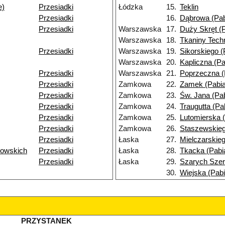
e)
Przesiadki
Łódzka
15.
Teklin
Przesiadki
16.
Dąbrowa (Pab
Przesiadki
Warszawska
17.
Duży Skręt (P
Warszawska
18.
Tkaniny Tech
Przesiadki
Warszawska
19.
Sikorskiego (
Warszawska
20.
Kapliczna (Pa
Przesiadki
Warszawska
21.
Poprzeczna (
Przesiadki
Zamkowa
22.
Zamek (Pabia
Przesiadki
Zamkowa
23.
Św. Jana (Pab
Przesiadki
Zamkowa
24.
Traugutta (Pa
Przesiadki
Zamkowa
25.
Lutomierska (
Przesiadki
Zamkowa
26.
Staszewskieg
Przesiadki
Łaska
27.
Mielczarskieg
wowskich
Przesiadki
Łaska
28.
Tkacka (Pabi
Przesiadki
Łaska
29.
Szarych Szer
30.
Wiejska (Pabi
PRZYSTANEK