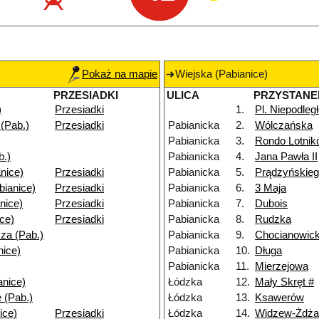
Pokaż na mapie
Wiejska (Pabianice)
PRZESIADKI
ULICA
PRZYSTANE
)
Przesiadki
1.
Pl. Niepodleg
(Pab.)
Przesiadki
Pabianicka
2.
Wólczańska
Pabianicka
3.
Rondo Lotni
b.)
Pabianicka
4.
Jana Pawła II
nice)
Przesiadki
Pabianicka
5.
Prądzyńskie
bianice)
Przesiadki
Pabianicka
6.
3 Maja
nice)
Przesiadki
Pabianicka
7.
Dubois
ice)
Przesiadki
Pabianicka
8.
Rudzka
za (Pab.)
Pabianicka
9.
Chocianowic
nice)
Pabianicka
10.
Długa
Pabianicka
11.
Mierzejowa
anice)
Łódzka
12.
Mały Skręt #
 (Pab.)
Łódzka
13.
Ksawerów
ice)
Przesiadki
Łódzka
14.
Widzew-Żdża