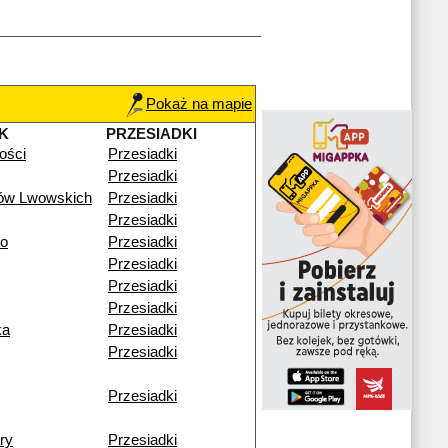
Pokaż na mapie
K
PRZESIADKI
łości
Przesiadki
Przesiadki
ków Lwowskich
Przesiadki
Przesiadki
go
Przesiadki
Przesiadki
Przesiadki
Przesiadki
ka
Przesiadki
Przesiadki
Przesiadki
ry
Przesiadki