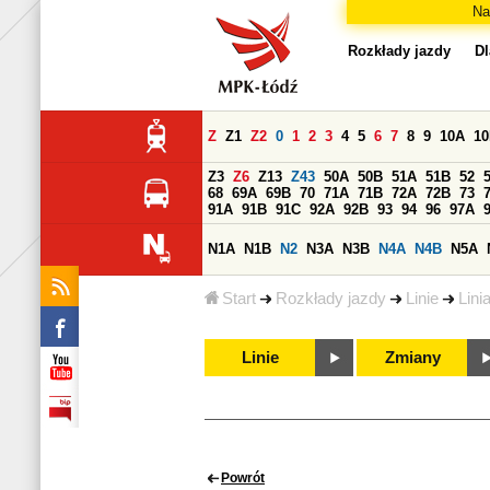
Na
Rozkłady jazdy
Dl
Z
Z1
Z2
0
1
2
3
4
5
6
7
8
9
10A
1
Z3
Z6
Z13
Z43
50A
50B
51A
51B
52
68
69A
69B
70
71A
71B
72A
72B
73
91A
91B
91C
92A
92B
93
94
96
97A
N1A
N1B
N2
N3A
N3B
N4A
N4B
N5A
Start
Rozkłady jazdy
Linie
Lini
Linie
Zmiany
Powrót