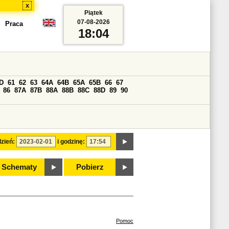
x
Piątek
07-08-2026
Praca
18:04
D
61
62
63
64A
64B
65A
65B
66
67
86
87A
87B
88A
88B
88C
88D
89
90
zień:
i godzinę:
Schematy
Pobierz
Pomoc