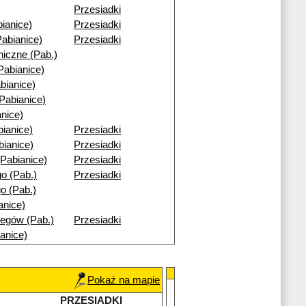
Przesiadki
ianice)
Przesiadki
abianice)
Przesiadki
niczne (Pab.)
Pabianice)
bianice)
Pabianice)
nice)
ianice)
Przesiadki
bianice)
Przesiadki
Pabianice)
Przesiadki
o (Pab.)
Przesiadki
o (Pab.)
anice)
egów (Pab.)
Przesiadki
anice)
Pokaż na mapie
PRZESIADKI