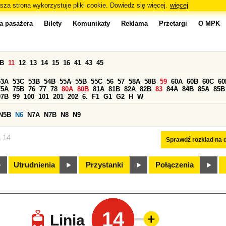
sza strona wykorzystuje pliki cookie. Dowiedz się więcej.
więcej
a pasażera
Bilety
Komunikaty
Reklama
Przetargi
O MPK
0B
11
12
13
14
15
16
41
43
45
53A
53C
53B
54B
55A
55B
55C
56
57
58A
58B
59
60A
60B
60C
60
75A
75B
76
77
78
80A
80B
81A
81B
82A
82B
83
84A
84B
85A
85B
97B
99
100
101
201
202
6.
F1
G1
G2
H
W
N5B
N6
N7A
N7B
N8
N9
a 14
Sprawdź rozkład na d
Utrudnienia
Przystanki
Połączenia
14
Linia