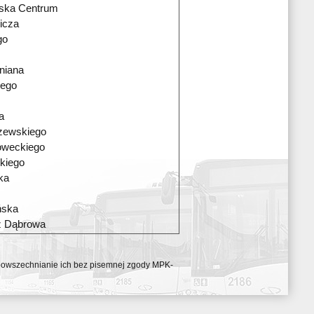
wska Centrum
icza
go
niana
iego
a
zewskiego
oweckiego
kiego
ka
ńska
ź Dąbrowa
ozpowszechnianie ich bez pisemnej zgody MPK-