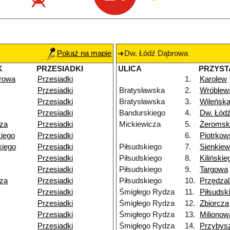
Pokaż na mapie
Dw. Łódź Dąbrowa
K
PRZESIADKI
ULICA
PRZYST
rowa
Przesiadki
1.
Karolew
Przesiadki
Bratysławska
2.
Wróblew
Przesiadki
Bratysławska
3.
Wileńsk
Przesiadki
Bandurskiego
4.
Dw. Łódź
za
Przesiadki
Mickiewicza
5.
Żeromsk
iego
Przesiadki
6.
Piotrko
iego
Przesiadki
Piłsudskiego
7.
Sienkiew
Przesiadki
Piłsudskiego
8.
Kilińskie
Przesiadki
Piłsudskiego
9.
Targowa
za
Przesiadki
Piłsudskiego
10.
Przędzal
Przesiadki
Śmigłego Rydza
11.
Piłsudsk
Przesiadki
Śmigłego Rydza
12.
Zbiorcza
Przesiadki
Śmigłego Rydza
13.
Milionow
Przesiadki
Śmigłego Rydza
14.
Przybys