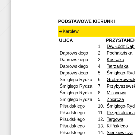
PODSTAWOWE KIERUNKI
Karolew
ULICA
PRZYSTANE
1.
Dw. Łódź Dąb
Dąbrowskiego
2.
Podhalańska
Dąbrowskiego
3.
Kossaka
Dąbrowskiego
4.
Tatrzańska
Dąbrowskiego
5.
Śmigłego-Ryd
Śmigłego Rydza
6.
Grota-Roweck
Śmigłego Rydza
7.
Przybyszewsk
Śmigłego Rydza
8.
Milionowa
Śmigłego Rydza
9.
Zbiorcza
Piłsudskiego
10.
Śmigłego-Ryd
Piłsudskiego
11.
Przędzalniana
Piłsudskiego
12.
Targowa
Piłsudskiego
13.
Kilińskiego
Piłsudskiego
14.
Sienkiewicza