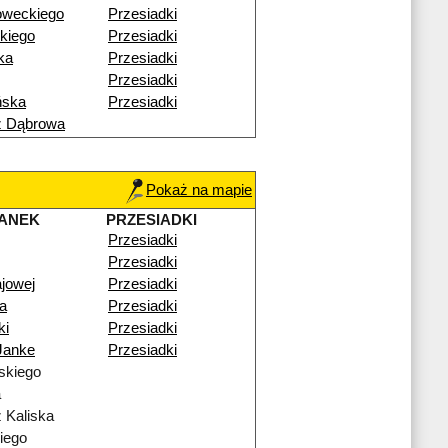
oweckiego
Przesiadki
kiego
Przesiadki
ka
Przesiadki
Przesiadki
ńska
Przesiadki
ź Dąbrowa
Pokaż na mapie
ANEK
PRZESIADKI
Przesiadki
Przesiadki
ajowej
Przesiadki
a
Przesiadki
ki
Przesiadki
Janke
Przesiadki
skiego
a
 Kaliska
iego