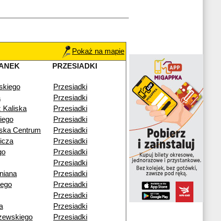
Pokaż na mapie
ANEK
PRZESIADKI
skiego
Przesiadki
a
Przesiadki
 Kaliska
Przesiadki
iego
Przesiadki
wska Centrum
Przesiadki
icza
Przesiadki
go
Przesiadki
Przesiadki
niana
Przesiadki
iego
Przesiadki
Przesiadki
a
Przesiadki
zewskiego
Przesiadki