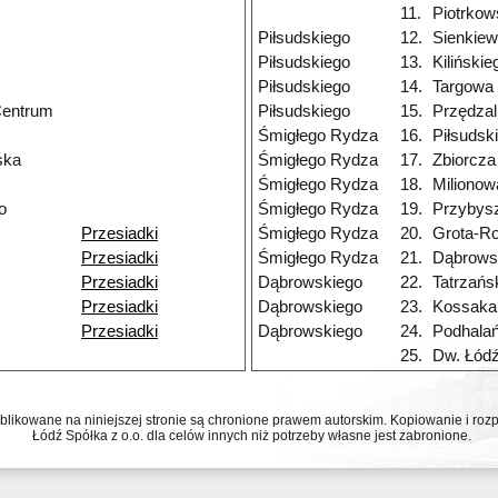
11.
Piotrko
Piłsudskiego
12.
Sienkiew
Piłsudskiego
13.
Kilińskie
Piłsudskiego
14.
Targowa
Centrum
Piłsudskiego
15.
Przędzal
Śmigłego Rydza
16.
Piłsudsk
ska
Śmigłego Rydza
17.
Zbiorcza
Śmigłego Rydza
18.
Milionow
o
Śmigłego Rydza
19.
Przybys
Przesiadki
Śmigłego Rydza
20.
Grota-R
Przesiadki
Śmigłego Rydza
21.
Dąbrows
Przesiadki
Dąbrowskiego
22.
Tatrzańs
Przesiadki
Dąbrowskiego
23.
Kossaka
Przesiadki
Dąbrowskiego
24.
Podhala
25.
Dw. Łód
ublikowane na niniejszej stronie są chronione prawem autorskim. Kopiowanie i r
Łódź Spółka z o.o. dla celów innych niż potrzeby własne jest zabronione.