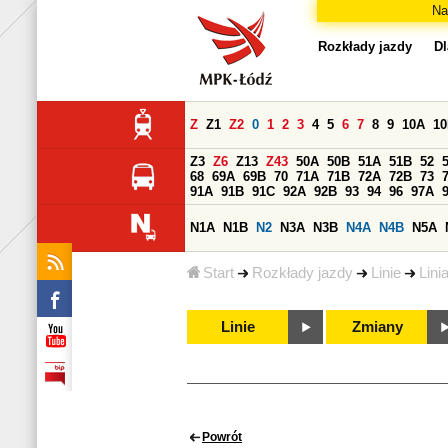
Na
Rozkłady jazdy
Dl
Z
Z1
Z2
0
1
2
3
4
5
6
7
8
9
10A
1
Z3
Z6
Z13
Z43
50A
50B
51A
51B
52
68
69A
69B
70
71A
71B
72A
72B
73
91A
91B
91C
92A
92B
93
94
96
97A
N1A
N1B
N2
N3A
N3B
N4A
N4B
N5A
Start
Rozkłady jazdy
Linie
Lini
Linie
Zmiany
Powrót