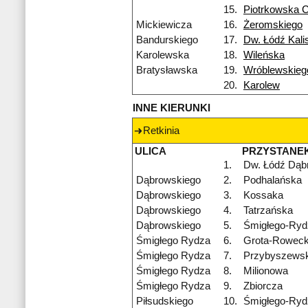
15.
Piotrkowska 
Mickiewicza
16.
Żeromskiego
Bandurskiego
17.
Dw. Łódź Kali
Karolewska
18.
Wileńska
Bratysławska
19.
Wróblewskieg
20.
Karolew
INNE KIERUNKI
Retkinia
ULICA
PRZYSTANE
1.
Dw. Łódź Dąb
Dąbrowskiego
2.
Podhalańska
Dąbrowskiego
3.
Kossaka
Dąbrowskiego
4.
Tatrzańska
Dąbrowskiego
5.
Śmigłego-Ryd
Śmigłego Rydza
6.
Grota-Roweck
Śmigłego Rydza
7.
Przybyszewsk
Śmigłego Rydza
8.
Milionowa
Śmigłego Rydza
9.
Zbiorcza
Piłsudskiego
10.
Śmigłego-Ryd