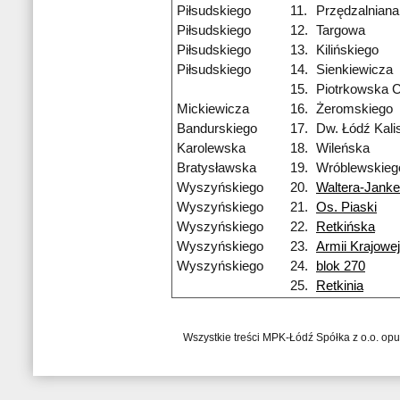
Piłsudskiego
11.
Przędzalniana
Piłsudskiego
12.
Targowa
Piłsudskiego
13.
Kilińskiego
Piłsudskiego
14.
Sienkiewicza
15.
Piotrkowska 
Mickiewicza
16.
Żeromskiego
Bandurskiego
17.
Dw. Łódź Kali
Karolewska
18.
Wileńska
Bratysławska
19.
Wróblewskieg
Wyszyńskiego
20.
Waltera-Janke
Wyszyńskiego
21.
Os. Piaski
Wyszyńskiego
22.
Retkińska
Wyszyńskiego
23.
Armii Krajowej
Wyszyńskiego
24.
blok 270
25.
Retkinia
Wszystkie treści MPK-Łódź Spółka z o.o. op