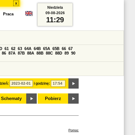
x
Niedziela
09-08-2026
Praca
11:29
D
61
62
63
64A
64B
65A
65B
66
67
86
87A
87B
88A
88B
88C
88D
89
90
zień:
i godzinę:
Schematy
Pobierz
Pomoc