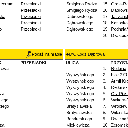
Centrum
Przesiadki
Śmigłego Rydza
15.
Grota-R
Przesiadki
Śmigłego Rydza
16.
Dąbrows
ska
Przesiadki
Dąbrowskiego
17.
Tatrzańs
Przesiadki
Dąbrowskiego
18.
Kossaka
o
Przesiadki
Dąbrowskiego
19.
Podhala
20.
Dw. Łód
Pokaż na mapie
Dw. Łódź Dąbrowa
K
PRZESIADKI
ULICA
PRZYST
rowa
1.
Retkinia
Wyszyńskiego
2.
blok 270
Wyszyńskiego
3.
Armii Kr
Wyszyńskiego
4.
Retkińsk
za
Wyszyńskiego
5.
Os. Pias
iego
Wyszyńskiego
6.
Waltera-
iego
Bratysławska
7.
Wróblew
Bratysławska
8.
Wileńsk
Bandurskiego
9.
Dw. Łódź
za
Mickiewicza
10.
Żeromsk