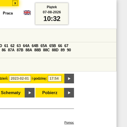
x
Piątek
07-08-2026
Praca
10:32
D
61
62
63
64A
64B
65A
65B
66
67
86
87A
87B
88A
88B
88C
88D
89
90
zień:
i godzinę:
Schematy
Pobierz
Pomoc