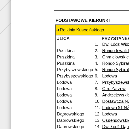
PODSTAWOWE KIERUNKI
Retkinia Kusocińskiego
ULICA
PRZYSTANE
1.
Dw. Łódź Wi
Puszkina
2.
Rondo Inwali
Puszkina
3.
Chmielowskie
Puszkina
4.
Rondo Sybira
Przybyszewskiego
5.
Rondo Sybira
Przybyszewskiego
6.
Lodowa
Lodowa
7.
Przybyszews
Lodowa
8.
Cm. Zarzew
Lodowa
9.
Andrzejewski
Lodowa
10.
Dostawcza N
Lodowa
11.
Lodowa 91 N
Dąbrowskiego
12.
Lodowa
Dąbrowskiego
13.
Ossendowski
Dąbrowskiego
14.
Dw. Łódź Dą