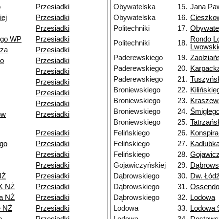
o
Przesiadki
Obywatelska
15.
Jana Paw
ej
Przesiadki
Obywatelska
16.
Cieszko
Przesiadki
Politechniki
17.
Obywate
ego WP
Przesiadki
Rondo L
Politechniki
18.
Lwowski
dza
Przesiadki
Paderewskiego
19.
Zaolziań
go
Przesiadki
Paderewskiego
20.
Karpack
Przesiadki
Paderewskiego
21.
Tuszyńs
Przesiadki
Broniewskiego
22.
Kilińskie
Przesiadki
Broniewskiego
23.
Kraszew
Przesiadki
Broniewskiego
24.
Śmigłeg
ów
Przesiadki
Broniewskiego
25.
Tatrzańs
Przesiadki
Felińskiego
26.
Konspir
go
Przesiadki
Felińskiego
27.
Kadłubk
Przesiadki
Felińskiego
28.
Gojawicz
Przesiadki
Gojawiczyńskiej
29.
Dąbrows
NŻ
Przesiadki
Dąbrowskiego
30.
Dw. Łód
K NŻ
Przesiadki
Dąbrowskiego
31.
Ossendo
a NŻ
Przesiadki
Dąbrowskiego
32.
Lodowa
e NŻ
Przesiadki
Lodowa
33.
Lodowa 