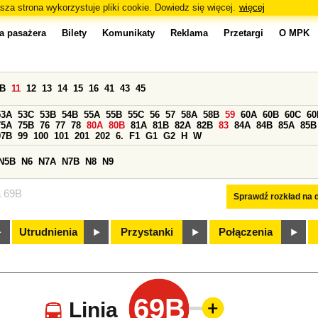
sza strona wykorzystuje pliki cookie. Dowiedz się więcej.
więcej
a pasażera
Bilety
Komunikaty
Reklama
Przetargi
O MPK
0B
11
12
13
14
15
16
41
43
45
53A
53C
53B
54B
55A
55B
55C
56
57
58A
58B
59
60A
60B
60C
60
75A
75B
76
77
78
80A
80B
81A
81B
82A
82B
83
84A
84B
85A
85B
97B
99
100
101
201
202
6.
F1
G1
G2
H
W
N5B
N6
N7A
N7B
N8
N9
a 69B
Sprawdź rozkład na d
Utrudnienia
Przystanki
Połączenia
69B
Linia