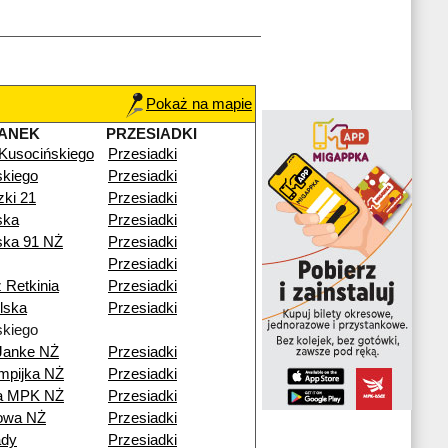
Pokaż na mapie
ANEK
PRZESIADKI
 Kusocińskiego
Przesiadki
kiego
Przesiadki
zki 21
Przesiadki
ska
Przesiadki
ska 91 NŻ
Przesiadki
Przesiadki
 Retkinia
Przesiadki
lska
Przesiadki
kiego
Janke NŻ
Przesiadki
mpijka NŻ
Przesiadki
ia MPK NŻ
Przesiadki
nowa NŻ
Przesiadki
ady
Przesiadki