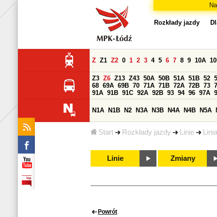
Na
Rozkłady jazdy
Dl
Z
Z1
Z2
0
1
2
3
4
5
6
7
8
9
10A
1
Z3
Z6
Z13
Z43
50A
50B
51A
51B
52
68
69A
69B
70
71A
71B
72A
72B
73
91A
91B
91C
92A
92B
93
94
96
97A
N1A
N1B
N2
N3A
N3B
N4A
N4B
N5A
Start
Rozkłady jazdy
Linie
Lini
Linie
Zmiany
Powrót