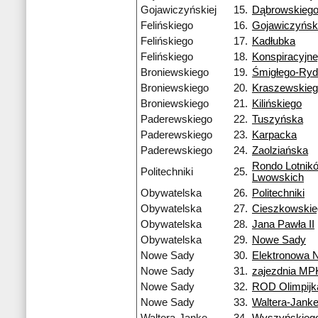
Gojawiczyńskiej
15.
Dąbrowskieg
Felińskiego
16.
Gojawiczyński
Felińskiego
17.
Kadłubka
Felińskiego
18.
Konspiracyjn
Broniewskiego
19.
Śmigłego-Ry
Broniewskiego
20.
Kraszewskie
Broniewskiego
21.
Kilińskiego
Paderewskiego
22.
Tuszyńska
Paderewskiego
23.
Karpacka
Paderewskiego
24.
Zaolziańska
Rondo Lotnik
Politechniki
25.
Lwowskich
Obywatelska
26.
Politechniki
Obywatelska
27.
Cieszkowskie
Obywatelska
28.
Jana Pawła II
Obywatelska
29.
Nowe Sady
Nowe Sady
30.
Elektronowa 
Nowe Sady
31.
zajezdnia MP
Nowe Sady
32.
ROD Olimpijk
Nowe Sady
33.
Waltera-Jank