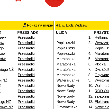
Pokaż na mapie
Dw. Łódź Widzew
K
PRZESIADKI
ULICA
PRZYST
dzew
Przesiadki
1.
Retkinia
dów
Przesiadki
Popiełuszki
2.
Wyszyńs
go
Przesiadki
Popiełuszki
3.
Popiełus
ków
Przesiadki
Popiełuszki
4.
Maratoń
ków
Przesiadki
Maratońska
5.
Maratoń
Przesiadki
Maratońska
6.
Plocka
kiego NŻ
Przesiadki
Maratońska
7.
Dw. Łódź
Przesiadki
Maratońska
8.
Obywate
ej NŻ
Przesiadki
Waltera-Janke
9.
Wyszyńs
Ż
Przesiadki
Nowe Sady
10.
Waltera-
Ż
Przesiadki
Nowe Sady
11.
ROD Oli
Przesiadki
Nowe Sady
12.
zajezdn
ego NŻ
Przesiadki
Nowe Sady
13.
Elektro
browa NŻ
Przesiadki
Obywatelska
14.
Nowe S