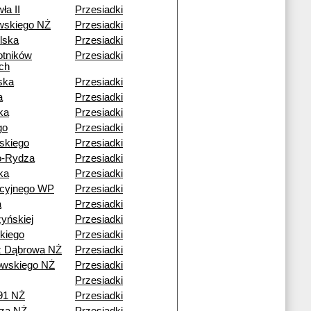
ła II
Przesiadki
wskiego NŻ
Przesiadki
lska
Przesiadki
otników
Przesiadki
ch
ska
Przesiadki
a
Przesiadki
ka
Przesiadki
go
Przesiadki
skiego
Przesiadki
o-Rydza
Przesiadki
ka
Przesiadki
acyjnego WP
Przesiadki
a
Przesiadki
yńskiej
Przesiadki
kiego
Przesiadki
ź Dąbrowa NŻ
Przesiadki
wskiego NŻ
Przesiadki
Przesiadki
91 NŻ
Przesiadki