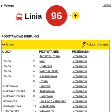
Pomoc
Powrót
96
Linia
PODSTAWOWE KIERUNKI
Janów
Pokaż na mapie
ULICA
PRZYSTANEK
PRZESIADKI
1.
Teofilów Rojna
Przesiadki
Rojna
2.
Wici
Przesiadki
Rojna
3.
Rydzowa
Przesiadki
Rojna
4.
Wiernej Rzeki
Przesiadki
Rojna
5.
Kaczeńcowa
Przesiadki
6.
Rojna
Przesiadki
Traktorowa
7.
Łanowa
Przesiadki
Aleksandrowska
8.
Traktorowa
Przesiadki
Aleksandrowska
9.
Bielicowa
Przesiadki
Woronicza
10.
Dw. Łódź Żabieniec
Przesiadki
Wielkopolska
11.
Pułaskiego
Przesiadki
Lutomierska
12.
Włókniarzy
Przesiadki