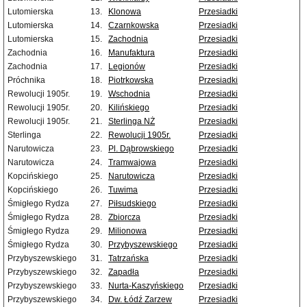
Lutomierska
13.
Klonowa
Przesiadki
Lutomierska
14.
Czarnkowska
Przesiadki
Lutomierska
15.
Zachodnia
Przesiadki
Zachodnia
16.
Manufaktura
Przesiadki
Zachodnia
17.
Legionów
Przesiadki
Próchnika
18.
Piotrkowska
Przesiadki
Rewolucji 1905r.
19.
Wschodnia
Przesiadki
Rewolucji 1905r.
20.
Kilińskiego
Przesiadki
Rewolucji 1905r.
21.
Sterlinga NŻ
Przesiadki
Sterlinga
22.
Rewolucji 1905r.
Przesiadki
Narutowicza
23.
Pl. Dąbrowskiego
Przesiadki
Narutowicza
24.
Tramwajowa
Przesiadki
Kopcińskiego
25.
Narutowicza
Przesiadki
Kopcińskiego
26.
Tuwima
Przesiadki
Śmigłego Rydza
27.
Piłsudskiego
Przesiadki
Śmigłego Rydza
28.
Zbiorcza
Przesiadki
Śmigłego Rydza
29.
Milionowa
Przesiadki
Śmigłego Rydza
30.
Przybyszewskiego
Przesiadki
Przybyszewskiego
31.
Tatrzańska
Przesiadki
Przybyszewskiego
32.
Zapadła
Przesiadki
Przybyszewskiego
33.
Nurta-Kaszyńskiego
Przesiadki
Przybyszewskiego
34.
Dw. Łódź Zarzew
Przesiadki