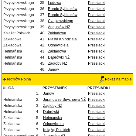
Przybyszewskiego
35.
Lodowa
Przesiadki
Przybyszewskiego
36.
Rondo Sybiraków
Przesiadki
Przybyszewskiego
37.
Rondo Sybiraków
Przesiadki
Przybyszewskiego
38.
Czajkowskiego
Przesiadki
Przybyszewskiego
39.
Augustów NŻ
Przesiadki
Książąt Polskich
40.
Zakładowa
Przesiadki
Zakładowa
41.
Piasta Kołodzieja
Przesiadki
Zakładowa
42.
Odnowiciela
Przesiadki
Hetmańska
43.
Zakładowa
Przesiadki
Hetmańska
44.
Dąbrówki NŻ
Przesiadki
Hetmańska
45.
Zagłoby NŻ
Przesiadki
46.
Janów
Teofilów Rojna
Pokaż na mapie
ULICA
PRZYSTANEK
PRZESIADKI
1.
Janów
Przesiadki
Hetmańska
2.
Juranda ze Spychowa NŻ
Przesiadki
Hetmańska
3.
Zagłoby NŻ
Przesiadki
Hetmańska
4.
Dąbrówki
Przesiadki
Zakładowa
5.
Hetmańska
Przesiadki
Zakładowa
6.
Odnowiciela
Przesiadki
Zakładowa
7.
Książąt Polskich
Przesiadki