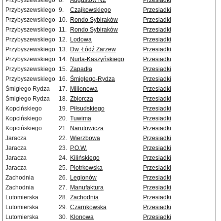
Przybyszewskiego
8.
Augustów NŻ
Przesiadki
Przybyszewskiego
9.
Czajkowskiego
Przesiadki
Przybyszewskiego
10.
Rondo Sybiraków
Przesiadki
Przybyszewskiego
11.
Rondo Sybiraków
Przesiadki
Przybyszewskiego
12.
Lodowa
Przesiadki
Przybyszewskiego
13.
Dw. Łódź Zarzew
Przesiadki
Przybyszewskiego
14.
Nurta-Kaszyńskiego
Przesiadki
Przybyszewskiego
15.
Zapadła
Przesiadki
Przybyszewskiego
16.
Śmigłego-Rydza
Przesiadki
Śmigłego Rydza
17.
Milionowa
Przesiadki
Śmigłego Rydza
18.
Zbiorcza
Przesiadki
Kopcińskiego
19.
Piłsudskiego
Przesiadki
Kopcińskiego
20.
Tuwima
Przesiadki
Kopcińskiego
21.
Narutowicza
Przesiadki
Jaracza
22.
Wierzbowa
Przesiadki
Jaracza
23.
P.O.W.
Przesiadki
Jaracza
24.
Kilińskiego
Przesiadki
Jaracza
25.
Piotrkowska
Przesiadki
Zachodnia
26.
Legionów
Przesiadki
Zachodnia
27.
Manufaktura
Przesiadki
Lutomierska
28.
Zachodnia
Przesiadki
Lutomierska
29.
Czarnkowska
Przesiadki
Lutomierska
30.
Klonowa
Przesiadki