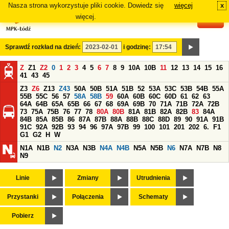
Nasza strona wykorzystuje pliki cookie. Dowiedz się
więcej
x
#
więcej.
Sprawdź rozkład na dzień:
i godzinę:
Z
Z1
Z2
0
1
2
3
4
5
6
7
8
9
10A
10B
11
12
13
14
15
16
41
43
45
Z3
Z6
Z13
Z43
50A
50B
51A
51B
52
53A
53C
53B
54B
55A
55B
55C
56
57
58A
58B
59
60A
60B
60C
60D
61
62
63
64A
64B
65A
65B
66
67
68
69A
69B
70
71A
71B
72A
72B
73
75A
75B
76
77
78
80A
80B
81A
81B
82A
82B
83
84A
84B
85A
85B
86
87A
87B
88A
88B
88C
88D
89
90
91A
91B
91C
92A
92B
93
94
96
97A
97B
99
100
101
201
202
6.
F1
G1
G2
H
W
N1A
N1B
N2
N3A
N3B
N4A
N4B
N5A
N5B
N6
N7A
N7B
N8
N9
Linie
Zmiany
Utrudnienia
Przystanki
Połączenia
Schematy
Pobierz