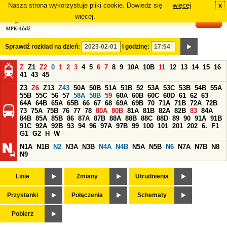
Nasza strona wykorzystuje pliki cookie. Dowiedz się
więcej
x
#
więcej.
Sprawdź rozkład na dzień:
i godzinę:
Z
Z1
Z2
0
1
2
3
4
5
6
7
8
9
10A
10B
11
12
13
14
15
16
41
43
45
Z3
Z6
Z13
Z43
50A
50B
51A
51B
52
53A
53C
53B
54B
55A
55B
55C
56
57
58A
58B
59
60A
60B
60C
60D
61
62
63
64A
64B
65A
65B
66
67
68
69A
69B
70
71A
71B
72A
72B
73
75A
75B
76
77
78
80A
80B
81A
81B
82A
82B
83
84A
84B
85A
85B
86
87A
87B
88A
88B
88C
88D
89
90
91A
91B
91C
92A
92B
93
94
96
97A
97B
99
100
101
201
202
6.
F1
G1
G2
H
W
N1A
N1B
N2
N3A
N3B
N4A
N4B
N5A
N5B
N6
N7A
N7B
N8
N9
Linie
Zmiany
Utrudnienia
Przystanki
Połączenia
Schematy
Pobierz