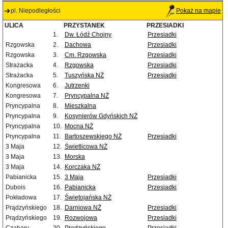
pl. Niepodległości
Pokaż na mapie
ULICA
PRZYSTANEK
PRZESIADKI
1.
Dw. Łódź Chojny
Przesiadki
Rzgowska
2.
Dachowa
Przesiadki
Rzgowska
3.
Cm. Rzgowska
Przesiadki
Strażacka
4.
Rzgowska
Przesiadki
Strażacka
5.
Tuszyńska NŻ
Przesiadki
Kongresowa
6.
Jutrzenki
Kongresowa
7.
Pryncypalna NŻ
Pryncypalna
8.
Mieszkalna
Pryncypalna
9.
Kosynierów Gdyńskich NŻ
Pryncypalna
10.
Mocna NŻ
Pryncypalna
11.
Bartoszewskiego NŻ
Przesiadki
3 Maja
12.
Świetlicowa NŻ
3 Maja
13.
Morska
3 Maja
14.
Korczaka NŻ
Pabianicka
15.
3 Maja
Przesiadki
Dubois
16.
Pabianicka
Przesiadki
Pokładowa
17.
Świętojańska NŻ
Prądzyńskiego
18.
Darniowa NŻ
Przesiadki
Prądzyńskiego
19.
Rozwojowa
Przesiadki