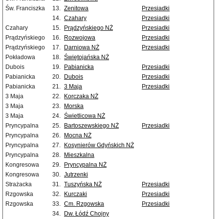
Św. Franciszka
13.
Zenitowa
Przesiadki
14.
Czahary
Przesiadki
Czahary
15.
Prądzyńskiego NŻ
Przesiadki
Prądzyńskiego
16.
Rozwojowa
Przesiadki
Prądzyńskiego
17.
Darniowa NŻ
Przesiadki
Pokładowa
18.
Świętojańska NŻ
Dubois
19.
Pabianicka
Przesiadki
Pabianicka
20.
Dubois
Przesiadki
Pabianicka
21.
3 Maja
Przesiadki
3 Maja
22.
Korczaka NŻ
3 Maja
23.
Morska
3 Maja
24.
Świetlicowa NŻ
Pryncypalna
25.
Bartoszewskiego NŻ
Przesiadki
Pryncypalna
26.
Mocna NŻ
Pryncypalna
27.
Kosynierów Gdyńskich NŻ
Pryncypalna
28.
Mieszkalna
Kongresowa
29.
Pryncypalna NŻ
Kongresowa
30.
Jutrzenki
Strażacka
31.
Tuszyńska NŻ
Przesiadki
Rzgowska
32.
Kurczaki
Przesiadki
Rzgowska
33.
Cm. Rzgowska
Przesiadki
34.
Dw. Łódź Chojny