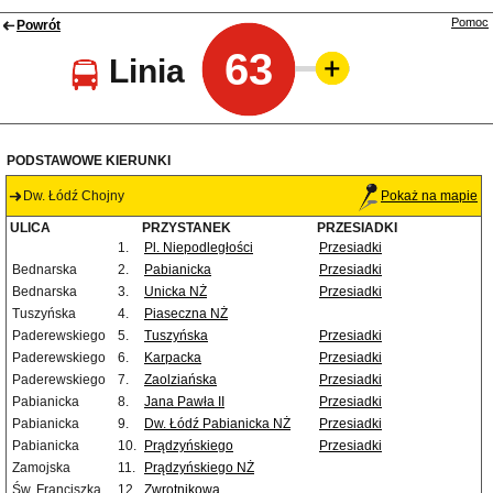
Pomoc
Powrót
63
Linia
PODSTAWOWE KIERUNKI
Dw. Łódź Chojny
Pokaż na mapie
ULICA
PRZYSTANEK
PRZESIADKI
1.
Pl. Niepodległości
Przesiadki
Bednarska
2.
Pabianicka
Przesiadki
Bednarska
3.
Unicka NŻ
Przesiadki
Tuszyńska
4.
Piaseczna NŻ
Paderewskiego
5.
Tuszyńska
Przesiadki
Paderewskiego
6.
Karpacka
Przesiadki
Paderewskiego
7.
Zaolziańska
Przesiadki
Pabianicka
8.
Jana Pawła II
Przesiadki
Pabianicka
9.
Dw. Łódź Pabianicka NŻ
Przesiadki
Pabianicka
10.
Prądzyńskiego
Przesiadki
Zamojska
11.
Prądzyńskiego NŻ
Św. Franciszka
12.
Zwrotnikowa