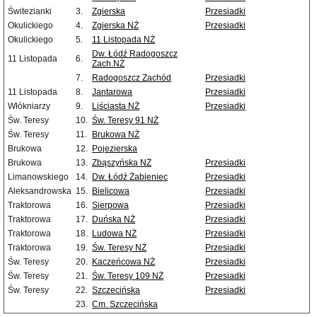
Świtezianki
3.
Zgierska
Przesiadki
Okulickiego
4.
Zgierska NŻ
Przesiadki
Okulickiego
5.
11 Listopada NŻ
Dw. Łódź Radogoszcz
11 Listopada
6.
Zach.NŻ
7.
Radogoszcz Zachód
Przesiadki
11 Listopada
8.
Jantarowa
Przesiadki
Włókniarzy
9.
Liściasta NŻ
Przesiadki
Św. Teresy
10.
Św. Teresy 91 NŻ
Św. Teresy
11.
Brukowa NŻ
Brukowa
12.
Pojezierska
Brukowa
13.
Zbąszyńska NŻ
Przesiadki
Limanowskiego
14.
Dw. Łódź Żabieniec
Przesiadki
Aleksandrowska
15.
Bielicowa
Przesiadki
Traktorowa
16.
Sierpowa
Przesiadki
Traktorowa
17.
Duńska NŻ
Przesiadki
Traktorowa
18.
Ludowa NŻ
Przesiadki
Traktorowa
19.
Św. Teresy NŻ
Przesiadki
Św. Teresy
20.
Kaczeńcowa NŻ
Przesiadki
Św. Teresy
21.
Św. Teresy 109 NŻ
Przesiadki
Św. Teresy
22.
Szczecińska
Przesiadki
23.
Cm. Szczecińska