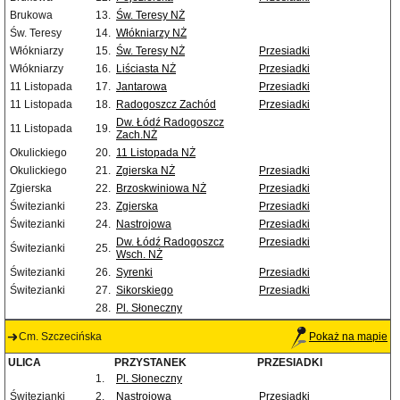
Brukowa
13.
Św. Teresy NŻ
Św. Teresy
14.
Włókniarzy NŻ
Włókniarzy
15.
Św. Teresy NŻ
Przesiadki
Włókniarzy
16.
Liściasta NŻ
Przesiadki
11 Listopada
17.
Jantarowa
Przesiadki
11 Listopada
18.
Radogoszcz Zachód
Przesiadki
Dw. Łódź Radogoszcz
11 Listopada
19.
Zach.NŻ
Okulickiego
20.
11 Listopada NŻ
Okulickiego
21.
Zgierska NŻ
Przesiadki
Zgierska
22.
Brzoskwiniowa NŻ
Przesiadki
Świtezianki
23.
Zgierska
Przesiadki
Świtezianki
24.
Nastrojowa
Przesiadki
Dw. Łódź Radogoszcz
Przesiadki
Świtezianki
25.
Wsch. NŻ
Świtezianki
26.
Syrenki
Przesiadki
Świtezianki
27.
Sikorskiego
Przesiadki
28.
Pl. Słoneczny
Cm. Szczecińska
Pokaż na mapie
ULICA
PRZYSTANEK
PRZESIADKI
1.
Pl. Słoneczny
Świtezianki
2.
Nastrojowa
Przesiadki