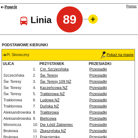
Pomoc
Powrót
89
Linia
PODSTAWOWE KIERUNKI
Pl. Słoneczny
Pokaż na mapie
ULICA
PRZYSTANEK
PRZESIADKI
1.
Cm. Szczecińska
Przesiadki
Szczecińska
2.
Św. Teresy
Przesiadki
Św. Teresy
3.
Św. Teresy 109 NŻ
Przesiadki
Św. Teresy
4.
Kaczeńcowa NŻ
Przesiadki
Św. Teresy
5.
Traktorowa NŻ
Przesiadki
Traktorowa
6.
Ludowa NŻ
Przesiadki
Traktorowa
7.
Duńska NŻ
Przesiadki
Aleksandrowska
8.
Traktorowa
Przesiadki
Aleksandrowska
9.
Bielicowa
Przesiadki
Woronicza
10.
Dw. Łódź Żabieniec
Przesiadki
Brukowa
11.
Zbąszyńska NŻ
Przesiadki
Brukowa
12.
Pojezierska
Przesiadki