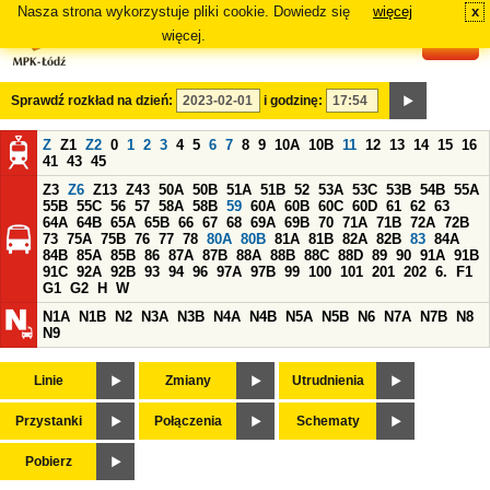
Nasza strona wykorzystuje pliki cookie. Dowiedz się
więcej
x
#
więcej.
Sprawdź rozkład na dzień:
i godzinę:
Z
Z1
Z2
0
1
2
3
4
5
6
7
8
9
10A
10B
11
12
13
14
15
16
41
43
45
Z3
Z6
Z13
Z43
50A
50B
51A
51B
52
53A
53C
53B
54B
55A
55B
55C
56
57
58A
58B
59
60A
60B
60C
60D
61
62
63
64A
64B
65A
65B
66
67
68
69A
69B
70
71A
71B
72A
72B
73
75A
75B
76
77
78
80A
80B
81A
81B
82A
82B
83
84A
84B
85A
85B
86
87A
87B
88A
88B
88C
88D
89
90
91A
91B
91C
92A
92B
93
94
96
97A
97B
99
100
101
201
202
6.
F1
G1
G2
H
W
N1A
N1B
N2
N3A
N3B
N4A
N4B
N5A
N5B
N6
N7A
N7B
N8
N9
Linie
Zmiany
Utrudnienia
Przystanki
Połączenia
Schematy
Pobierz