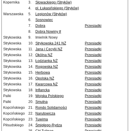
Kopernika
3.
Słowackiego (Stryków)
4.
pl. Łukasińskiego (Stryków)
Warszawska
5.
Legionów (Stryków)
6.
Sosnowiec
7.
Dobra
Przesiadki
8.
Dobra Nowiny #
Strykowska
9.
Imielnik Nowy
Strykowska
10.
Strykowska 241 NŻ
Przesiadki
Strykowska
11.
Jana i Cecylii NŻ
Przesiadki
Strykowska
12.
Okólna NŻ
Przesiadki
Strykowska
13.
Łodzianka NŻ
Przesiadki
Strykowska
14.
Rogowska NŻ
Przesiadki
Strykowska
15.
Herbowa
Przesiadki
Strykowska
16.
Opolska NŻ
Przesiadki
Strykowska
17.
Kwarcowa NŻ
Przesiadki
Strykowska
18.
Inflancka
Przesiadki
Palki
19.
Wojska Polskiego
Przesiadki
Palki
20.
Smutna
Przesiadki
Kopcińskiego
21.
Rondo Solidarności
Przesiadki
Kopcińskiego
22.
Narutowicza
Przesiadki
Kopcińskiego
23.
Tuwima
Przesiadki
Piłsudskiego
24.
Śmigłego-Rydza
Przesiadki