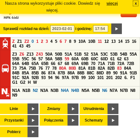
Nasza strona wykorzystuje pliki cookie. Dowiedz się
więcej
x
#
więcej.
Sprawdź rozkład na dzień:
i godzinę:
Z
Z1
Z2
0
1
2
3
4
5
6
7
8
9
10A
10B
11
12
13
14
15
16
41
43
45
Z3
Z6
Z13
Z43
50A
50B
51A
51B
52
53A
53C
53B
54B
55A
55B
55C
56
57
58A
58B
59
60A
60B
60C
60D
61
62
63
64A
64B
65A
65B
66
67
68
69A
69B
70
71A
71B
72A
72B
73
75A
75B
76
77
78
80A
80B
81A
81B
82A
82B
83
84A
84B
85A
85B
86
87A
87B
88A
88B
88C
88D
89
90
91A
91B
91C
92A
92B
93
94
96
97A
97B
99
100
101
201
202
6.
F1
G1
G2
H
W
N1A
N1B
N2
N3A
N3B
N4A
N4B
N5A
N5B
N6
N7A
N7B
N8
N9
Linie
Zmiany
Utrudnienia
Przystanki
Połączenia
Schematy
Pobierz