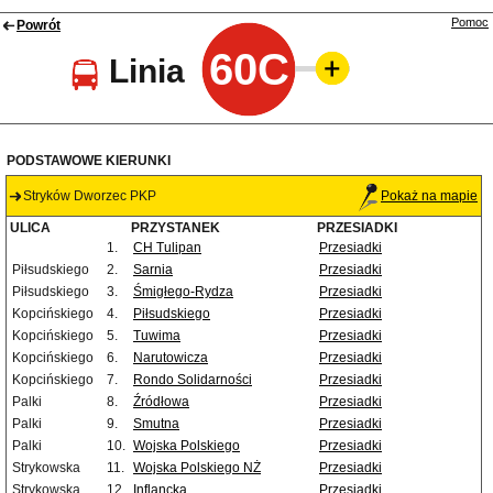
Pomoc
Powrót
60C
Linia
PODSTAWOWE KIERUNKI
Stryków Dworzec PKP
Pokaż na mapie
ULICA
PRZYSTANEK
PRZESIADKI
1.
CH Tulipan
Przesiadki
Piłsudskiego
2.
Sarnia
Przesiadki
Piłsudskiego
3.
Śmigłego-Rydza
Przesiadki
Kopcińskiego
4.
Piłsudskiego
Przesiadki
Kopcińskiego
5.
Tuwima
Przesiadki
Kopcińskiego
6.
Narutowicza
Przesiadki
Kopcińskiego
7.
Rondo Solidarności
Przesiadki
Palki
8.
Źródłowa
Przesiadki
Palki
9.
Smutna
Przesiadki
Palki
10.
Wojska Polskiego
Przesiadki
Strykowska
11.
Wojska Polskiego NŻ
Przesiadki
Strykowska
12.
Inflancka
Przesiadki