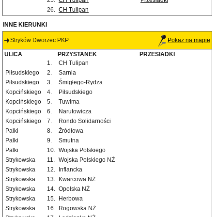
25.
CH Tulipan
Przesiadki
26.
CH Tulipan
INNE KIERUNKI
Stryków Dworzec PKP
Pokaż na mapie
ULICA
PRZYSTANEK
PRZESIADKI
1.
CH Tulipan
Piłsudskiego
2.
Sarnia
Piłsudskiego
3.
Śmigłego-Rydza
Kopcińskiego
4.
Piłsudskiego
Kopcińskiego
5.
Tuwima
Kopcińskiego
6.
Narutowicza
Kopcińskiego
7.
Rondo Solidarności
Palki
8.
Źródłowa
Palki
9.
Smutna
Palki
10.
Wojska Polskiego
Strykowska
11.
Wojska Polskiego NŻ
Strykowska
12.
Inflancka
Strykowska
13.
Kwarcowa NŻ
Strykowska
14.
Opolska NŻ
Strykowska
15.
Herbowa
Strykowska
16.
Rogowska NŻ