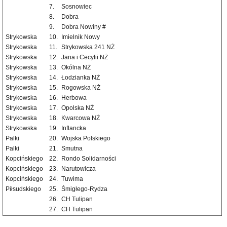
7.
Sosnowiec
8.
Dobra
9.
Dobra Nowiny #
Strykowska
10.
Imielnik Nowy
Strykowska
11.
Strykowska 241 NŻ
Strykowska
12.
Jana i Cecylii NŻ
Strykowska
13.
Okólna NŻ
Strykowska
14.
Łodzianka NŻ
Strykowska
15.
Rogowska NŻ
Strykowska
16.
Herbowa
Strykowska
17.
Opolska NŻ
Strykowska
18.
Kwarcowa NŻ
Strykowska
19.
Inflancka
Palki
20.
Wojska Polskiego
Palki
21.
Smutna
Kopcińskiego
22.
Rondo Solidarności
Kopcińskiego
23.
Narutowicza
Kopcińskiego
24.
Tuwima
Piłsudskiego
25.
Śmigłego-Rydza
26.
CH Tulipan
27.
CH Tulipan