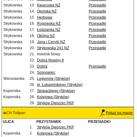
Strykowska
13.
Kwarcowa NŻ
Przesiadki
Strykowska
14.
Opolska NŻ
Przesiadki
Strykowska
15.
Herbowa
Przesiadki
Strykowska
16.
Rogowska NŻ
Przesiadki
Strykowska
17.
Łodzianka NŻ
Przesiadki
Strykowska
18.
Okólna NŻ
Przesiadki
Strykowska
19.
Jana i Cecylii NŻ
Przesiadki
Strykowska
20.
Strykowska 241 NŻ
Przesiadki
Strykowska
21.
Imielnik Nowy
22.
Dobra Nowiny #
23.
Dobra
Przesiadki
24.
Sosnowiec
Warszawska
25.
Legionów (Stryków)
26.
pl. Łukasińskiego (Stryków)
Kopernika
27.
Słowackiego (Stryków)
Kopernika
28.
Kolejowa (Stryków)
29.
Stryków Dworzec PKP
CH Tulipan
Pokaż na mapie
ULICA
PRZYSTANEK
PRZESIADKI
1.
Stryków Dworzec PKP
Kopernika
2.
Kolejowa (Stryków)