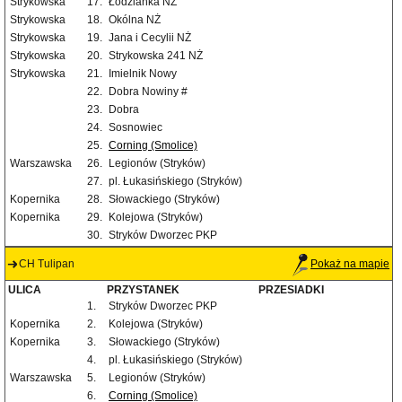
Strykowska
17.
Łodzianka NŻ
Strykowska
18.
Okólna NŻ
Strykowska
19.
Jana i Cecylii NŻ
Strykowska
20.
Strykowska 241 NŻ
Strykowska
21.
Imielnik Nowy
22.
Dobra Nowiny #
23.
Dobra
24.
Sosnowiec
25.
Corning (Smolice)
Warszawska
26.
Legionów (Stryków)
27.
pl. Łukasińskiego (Stryków)
Kopernika
28.
Słowackiego (Stryków)
Kopernika
29.
Kolejowa (Stryków)
30.
Stryków Dworzec PKP
CH Tulipan
Pokaż na mapie
ULICA
PRZYSTANEK
PRZESIADKI
1.
Stryków Dworzec PKP
Kopernika
2.
Kolejowa (Stryków)
Kopernika
3.
Słowackiego (Stryków)
4.
pl. Łukasińskiego (Stryków)
Warszawska
5.
Legionów (Stryków)
6.
Corning (Smolice)