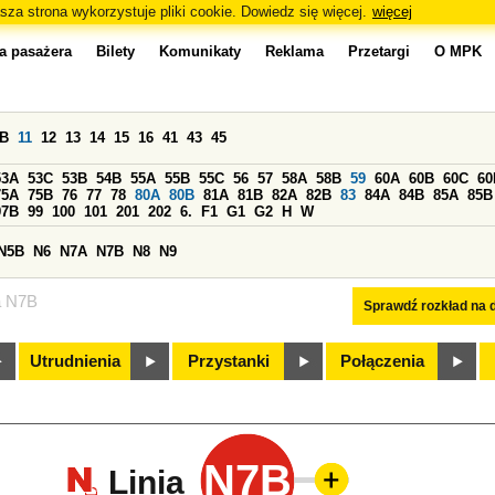
sza strona wykorzystuje pliki cookie. Dowiedz się więcej.
więcej
a pasażera
Bilety
Komunikaty
Reklama
Przetargi
O MPK
0B
11
12
13
14
15
16
41
43
45
53A
53C
53B
54B
55A
55B
55C
56
57
58A
58B
59
60A
60B
60C
60
75A
75B
76
77
78
80A
80B
81A
81B
82A
82B
83
84A
84B
85A
85B
97B
99
100
101
201
202
6.
F1
G1
G2
H
W
N5B
N6
N7A
N7B
N8
N9
a N7B
Sprawdź rozkład na d
Utrudnienia
Przystanki
Połączenia
N7B
Linia