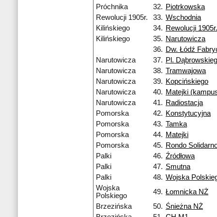
Próchnika
32.
Piotrkowska
Rewolucji 1905r.
33.
Wschodnia
Kilińskiego
34.
Rewolucji 1905r
Kilińskiego
35.
Narutowicza
36.
Dw. Łódź Fabry
Narutowicza
37.
Pl. Dąbrowskie
Narutowicza
38.
Tramwajowa
Narutowicza
39.
Kopcińskiego
Narutowicza
40.
Matejki (kampu
Narutowicza
41.
Radiostacja
Pomorska
42.
Konstytucyjna
Pomorska
43.
Tamka
Pomorska
44.
Matejki
Pomorska
45.
Rondo Solidarno
Palki
46.
Źródłowa
Palki
47.
Smutna
Palki
48.
Wojska Polskie
Wojska
49.
Łomnicka NŻ
Polskiego
Brzezińska
50.
Śnieżna NŻ