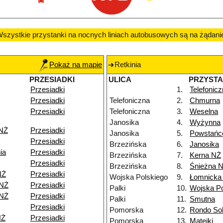
szystkie przystanki na nocnych liniach autobusowych są na żądani
Pokaż na mapie
Retkinia
PRZESIADKI
ULICA
PRZYST
Przesiadki
1.
Telefonic
Przesiadki
Telefoniczna
2.
Chmurna
Przesiadki
Telefoniczna
3.
Weselna
Janosika
4.
Wyżynna
 NŻ
Przesiadki
Janosika
5.
Powstańc
Przesiadki
Brzezińska
6.
Janosika
ia
Przesiadki
Brzezińska
7.
Kerna NŻ
Przesiadki
Brzezińska
8.
Śnieżna 
NŻ
Przesiadki
Wojska Polskiego
9.
Łomnicka
 NŻ
Przesiadki
Palki
10.
Wojska Po
 NŻ
Przesiadki
Palki
11.
Smutna
Przesiadki
Pomorska
12.
Rondo Sol
NŻ
Przesiadki
Pomorska
13.
Matejki