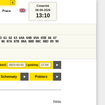
x
Czwartek
06-08-2026
Praca
13:10
D
61
62
63
64A
64B
65A
65B
66
67
86
87A
87B
88A
88B
88C
88D
89
90
zień:
i godzinę:
Schematy
Pobierz
Pomoc