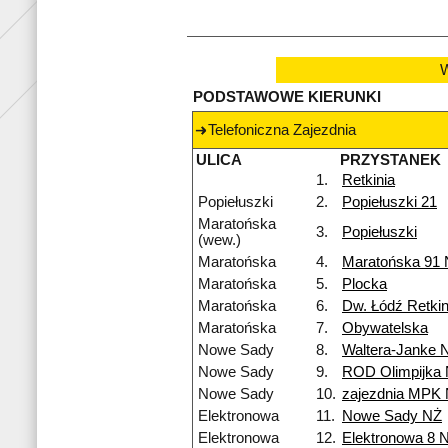
W
PODSTAWOWE KIERUNKI
Telefoniczna Zajezdnia
ULICA
PRZYSTANEK
1.
Retkinia
Popiełuszki
2.
Popiełuszki 21
Maratońska
3.
Popiełuszki
(wew.)
Maratońska
4.
Maratońska 91
Maratońska
5.
Plocka
Maratońska
6.
Dw. Łódź Retkin
Maratońska
7.
Obywatelska
Nowe Sady
8.
Waltera-Janke 
Nowe Sady
9.
ROD Olimpijka
Nowe Sady
10.
zajezdnia MPK
Elektronowa
11.
Nowe Sady NŻ
Elektronowa
12.
Elektronowa 8 