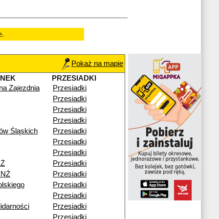
e.
Pokaż na mapie
ANEK
PRZESIADKI
zna Zajezdnia
Przesiadki
Przesiadki
Przesiadki
Przesiadki
ów Śląskich
Przesiadki
Przesiadki
Przesiadki
NŻ
Przesiadki
 NŻ
Przesiadki
lskiego
Przesiadki
Przesiadki
idarności
Przesiadki
Przesiadki