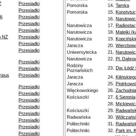
Ż
Przesiadki
Pomorska
14.
Tamka
Przesiadki
Pomorska
15.
Konstytuc
06
Przesiadki
16.
Narutowi
Przesiadki
Narutowicza
17.
Radiostac
Przesiadki
Narutowicza
18.
Matejki (
o NŻ
Przesiadki
Narutowicza
19.
Kopciński
Przesiadki
Jaracza
20.
Wierzbow
Przesiadki
Uniwersytecka
21.
Narutowi
Narutowicza
22.
Pl. Dąbro
Przesiadki
Rodziny
23.
Dw. Łódź
Przesiadki
Poznańskich
ampus
Przesiadki
Jaracza
24.
Kilińskieg
Jaracza
25.
Piotrkows
Przesiadki
Więckowskiego
26.
Zachodni
Przesiadki
Kościuszki
27.
6 Sierpnia
Przesiadki
28.
Mickiewic
Przesiadki
Kościuszki
29.
Radwańs
Przesiadki
Radwańska
30.
Wólczańs
Przesiadki
Politechniki
31.
Radwańsk
Przesiadki
Politechniki
32.
Park im. 
Przesiadki