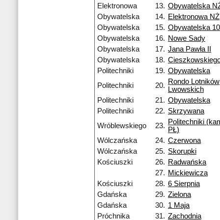
Elektronowa
13.
Obywatelska N
Obywatelska
14.
Elektronowa NŻ
Obywatelska
15.
Obywatelska 1
Obywatelska
16.
Nowe Sady
Obywatelska
17.
Jana Pawła II
Obywatelska
18.
Cieszkowskieg
Politechniki
19.
Obywatelska
Rondo Lotników
Politechniki
20.
Lwowskich
Politechniki
21.
Obywatelska
Politechniki
22.
Skrzywana
Politechniki (k
Wróblewskiego
23.
PŁ)
Wólczańska
24.
Czerwona
Wólczańska
25.
Skorupki
Kościuszki
26.
Radwańska
27.
Mickiewicza
Kościuszki
28.
6 Sierpnia
Gdańska
29.
Zielona
Gdańska
30.
1 Maja
Próchnika
31.
Zachodnia