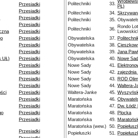
Wróblews
Politechniki
33.
Przesiadki
PŁ)
Przesiadki
Politechniki
34.
Skrzywan
.
Przesiadki
Politechniki
35.
Obywatel
Przesiadki
Rondo Lo
Politechniki
36.
czna
Przesiadki
Lwowskic
go
Przesiadki
Obywatelska
37.
Politechni
Przesiadki
Obywatelska
38.
Cieszkow
Przesiadki
Obywatelska
39.
Jana Pawł
s UŁ)
Przesiadki
Obywatelska
40.
Nowe Sa
Przesiadki
Nowe Sady
41.
Elektron
Przesiadki
Nowe Sady
42.
zajezdni
Przesiadki
Nowe Sady
43.
ROD Olim
Przesiadki
Nowe Sady
44.
Waltera-J
ści
Przesiadki
Waltera-Janke
45.
Wyszyńsk
Przesiadki
Maratońska
46.
Obywatel
Przesiadki
Maratońska
47.
Dw. Łódź 
go
Przesiadki
Maratońska
48.
Plocka
Przesiadki
Maratońska
49.
Maratońs
Maratońska (wew.)
50.
Popiełusz
Przesiadki
Popiełuszki
51.
Popiełusz