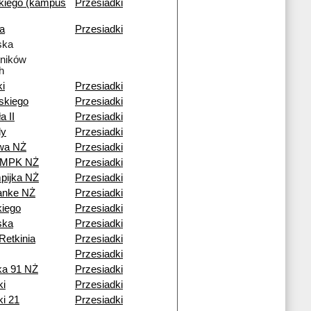
kiego (kampus
Przesiadki
a
Przesiadki
ska
tników
h
ki
Przesiadki
skiego
Przesiadki
a II
Przesiadki
dy
Przesiadki
owa NŻ
Przesiadki
a MPK NŻ
Przesiadki
pijka NŻ
Przesiadki
anke NŻ
Przesiadki
iego
Przesiadki
ska
Przesiadki
Retkinia
Przesiadki
Przesiadki
ka 91 NŻ
Przesiadki
ki
Przesiadki
ki 21
Przesiadki