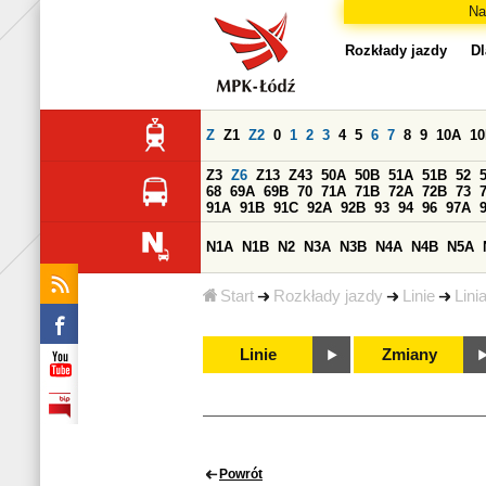
Na
Rozkłady jazdy
Dl
Z
Z1
Z2
0
1
2
3
4
5
6
7
8
9
10A
1
Z3
Z6
Z13
Z43
50A
50B
51A
51B
52
68
69A
69B
70
71A
71B
72A
72B
73
91A
91B
91C
92A
92B
93
94
96
97A
N1A
N1B
N2
N3A
N3B
N4A
N4B
N5A
Start
Rozkłady jazdy
Linie
Lini
Linie
Zmiany
Powrót