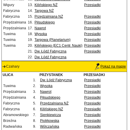
Wigury
13.
Kilińskiego NŻ
Przesiadki
Fabryczna
14.
Targowa NŻ
Fabryczna
15.
Przędzalniana NŻ
Przesiadki
Przędzalniana
16.
Piłsudskiego
Przesiadki
Przędzalniana
17.
Nawrot
Przesiadki
Tuwima
18.
Wysoka
Przesiadki
Tuwima
19.
Targowa (Planetarium)
Przesiadki
Tuwima
20.
Kilińskiego (EC1 Centr. Nauki)
Przesiadki
21.
Dw. Łódź Fabryczna
Przesiadki
22.
Dw. Łódź Fabryczna
Czahary
Pokaż na mapie
ULICA
PRZYSTANEK
PRZESIADKI
1.
Dw. Łódź Fabryczna
Przesiadki
Tuwima
2.
Wysoka
Przesiadki
Przędzalniana
3.
Nawrot
Przesiadki
Przędzalniana
4.
Piłsudskiego
Przesiadki
Fabryczna
5.
Przędzalniana NŻ
Przesiadki
Fabryczna
6.
Kilińskiego NŻ
Przesiadki
Abramowskiego
7.
Sienkiewicza
Przesiadki
Brzeźna
8.
Piotrkowska
Przesiadki
Radwańska
9.
Wólczańska
Przesiadki