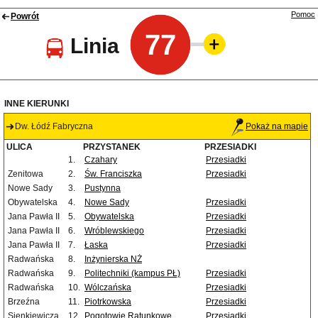
Pomoc
Powrót
77
Linia
INNE KIERUNKI
Dw. Łódź Fabryczna
Pokaż na mapie
ULICA
PRZYSTANEK
PRZESIADKI
1.
Czahary
Przesiadki
Zenitowa
2.
Św. Franciszka
Przesiadki
Nowe Sady
3.
Pustynna
Obywatelska
4.
Nowe Sady
Przesiadki
Jana Pawła II
5.
Obywatelska
Przesiadki
Jana Pawła II
6.
Wróblewskiego
Przesiadki
Jana Pawła II
7.
Łaska
Przesiadki
Radwańska
8.
Inżynierska NŻ
Radwańska
9.
Politechniki (kampus PŁ)
Przesiadki
Radwańska
10.
Wólczańska
Przesiadki
Brzeźna
11.
Piotrkowska
Przesiadki
Sienkiewicza
12.
Pogotowie Ratunkowe
Przesiadki