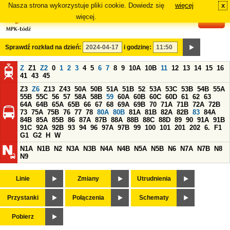
Nasza strona wykorzystuje pliki cookie. Dowiedz się
więcej
x
#
więcej.
Sprawdź rozkład na dzień:
i godzinę:
Z
Z1
Z2
0
1
2
3
4
5
6
7
8
9
10A
10B
11
12
13
14
15
16
41
43
45
Z3
Z6
Z13
Z43
50A
50B
51A
51B
52
53A
53C
53B
54B
55A
55B
55C
56
57
58A
58B
59
60A
60B
60C
60D
61
62
63
64A
64B
65A
65B
66
67
68
69A
69B
70
71A
71B
72A
72B
73
75A
75B
76
77
78
80A
80B
81A
81B
82A
82B
83
84A
84B
85A
85B
86
87A
87B
88A
88B
88C
88D
89
90
91A
91B
91C
92A
92B
93
94
96
97A
97B
99
100
101
201
202
6.
F1
G1
G2
H
W
N1A
N1B
N2
N3A
N3B
N4A
N4B
N5A
N5B
N6
N7A
N7B
N8
N9
Linie
Zmiany
Utrudnienia
Przystanki
Połączenia
Schematy
Pobierz