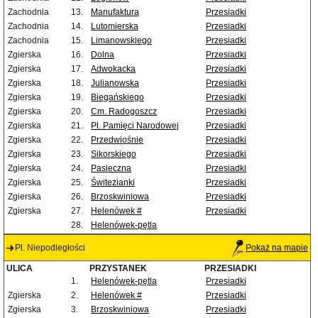
Zachodnia
13.
Manufaktura
Przesiadki
Zachodnia
14.
Lutomierska
Przesiadki
Zachodnia
15.
Limanowskiego
Przesiadki
Zgierska
16.
Dolna
Przesiadki
Zgierska
17.
Adwokacka
Przesiadki
Zgierska
18.
Julianowska
Przesiadki
Zgierska
19.
Biegańskiego
Przesiadki
Zgierska
20.
Cm. Radogoszcz
Przesiadki
Zgierska
21.
Pl. Pamięci Narodowej
Przesiadki
Zgierska
22.
Przedwiośnie
Przesiadki
Zgierska
23.
Sikorskiego
Przesiadki
Zgierska
24.
Pasieczna
Przesiadki
Zgierska
25.
Świtezianki
Przesiadki
Zgierska
26.
Brzoskwiniowa
Przesiadki
Zgierska
27.
Helenówek #
Przesiadki
28.
Helenówek-pętla
Pl. Niepodległości
Pokaż na mapie
ULICA
PRZYSTANEK
PRZESIADKI
1.
Helenówek-pętla
Przesiadki
Zgierska
2.
Helenówek #
Przesiadki
Zgierska
3.
Brzoskwiniowa
Przesiadki