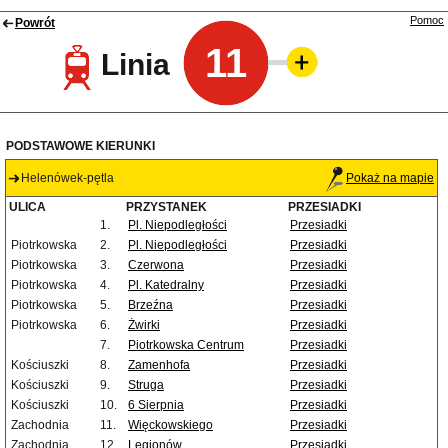
Pomoc
Powrót
11
Linia
PODSTAWOWE KIERUNKI
Helenówek-pętla
Pokaż na mapie
ULICA
PRZYSTANEK
PRZESIADKI
1.
Pl. Niepodległości
Przesiadki
Piotrkowska
2.
Pl. Niepodległości
Przesiadki
Piotrkowska
3.
Czerwona
Przesiadki
Piotrkowska
4.
Pl. Katedralny
Przesiadki
Piotrkowska
5.
Brzeźna
Przesiadki
Piotrkowska
6.
Żwirki
Przesiadki
7.
Piotrkowska Centrum
Przesiadki
Kościuszki
8.
Zamenhofa
Przesiadki
Kościuszki
9.
Struga
Przesiadki
Kościuszki
10.
6 Sierpnia
Przesiadki
Zachodnia
11.
Więckowskiego
Przesiadki
Zachodnia
12.
Legionów
Przesiadki