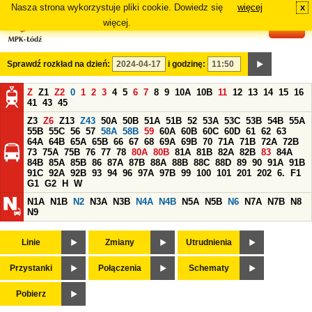
Nasza strona wykorzystuje pliki cookie. Dowiedz się
więcej
x
#
więcej.
Sprawdź rozkład na dzień:
i godzinę:
Z
Z1
Z2
0
1
2
3
4
5
6
7
8
9
10A
10B
11
12
13
14
15
16
41
43
45
Z3
Z6
Z13
Z43
50A
50B
51A
51B
52
53A
53C
53B
54B
55A
55B
55C
56
57
58A
58B
59
60A
60B
60C
60D
61
62
63
64A
64B
65A
65B
66
67
68
69A
69B
70
71A
71B
72A
72B
73
75A
75B
76
77
78
80A
80B
81A
81B
82A
82B
83
84A
84B
85A
85B
86
87A
87B
88A
88B
88C
88D
89
90
91A
91B
91C
92A
92B
93
94
96
97A
97B
99
100
101
201
202
6.
F1
G1
G2
H
W
N1A
N1B
N2
N3A
N3B
N4A
N4B
N5A
N5B
N6
N7A
N7B
N8
N9
Linie
Zmiany
Utrudnienia
Przystanki
Połączenia
Schematy
Pobierz