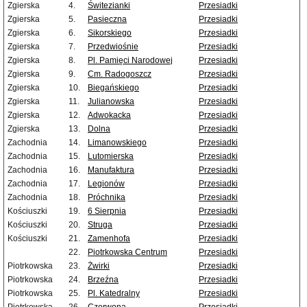
Zgierska
4.
Świtezianki
Przesiadki
Zgierska
5.
Pasieczna
Przesiadki
Zgierska
6.
Sikorskiego
Przesiadki
Zgierska
7.
Przedwiośnie
Przesiadki
Zgierska
8.
Pl. Pamięci Narodowej
Przesiadki
Zgierska
9.
Cm. Radogoszcz
Przesiadki
Zgierska
10.
Biegańskiego
Przesiadki
Zgierska
11.
Julianowska
Przesiadki
Zgierska
12.
Adwokacka
Przesiadki
Zgierska
13.
Dolna
Przesiadki
Zachodnia
14.
Limanowskiego
Przesiadki
Zachodnia
15.
Lutomierska
Przesiadki
Zachodnia
16.
Manufaktura
Przesiadki
Zachodnia
17.
Legionów
Przesiadki
Zachodnia
18.
Próchnika
Przesiadki
Kościuszki
19.
6 Sierpnia
Przesiadki
Kościuszki
20.
Struga
Przesiadki
Kościuszki
21.
Zamenhofa
Przesiadki
22.
Piotrkowska Centrum
Przesiadki
Piotrkowska
23.
Żwirki
Przesiadki
Piotrkowska
24.
Brzeźna
Przesiadki
Piotrkowska
25.
Pl. Katedralny
Przesiadki