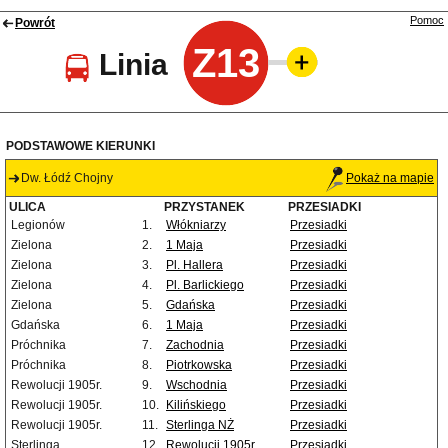
Pomoc
Powrót
Z13
Linia
PODSTAWOWE KIERUNKI
Dw. Łódź Chojny
Pokaż na mapie
ULICA
PRZYSTANEK
PRZESIADKI
Legionów
1.
Włókniarzy
Przesiadki
Zielona
2.
1 Maja
Przesiadki
Zielona
3.
Pl. Hallera
Przesiadki
Zielona
4.
Pl. Barlickiego
Przesiadki
Zielona
5.
Gdańska
Przesiadki
Gdańska
6.
1 Maja
Przesiadki
Próchnika
7.
Zachodnia
Przesiadki
Próchnika
8.
Piotrkowska
Przesiadki
Rewolucji 1905r.
9.
Wschodnia
Przesiadki
Rewolucji 1905r.
10.
Kilińskiego
Przesiadki
Rewolucji 1905r.
11.
Sterlinga NŻ
Przesiadki
Sterlinga
12.
Rewolucji 1905r.
Przesiadki