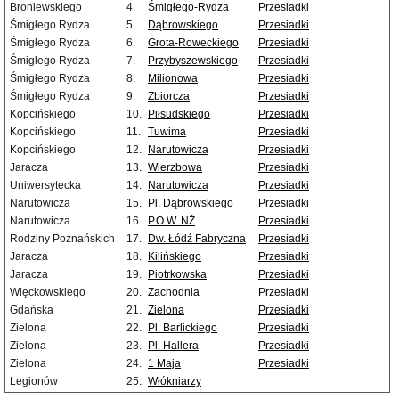
Broniewskiego
4.
Śmigłego-Rydza
Przesiadki
Śmigłego Rydza
5.
Dąbrowskiego
Przesiadki
Śmigłego Rydza
6.
Grota-Roweckiego
Przesiadki
Śmigłego Rydza
7.
Przybyszewskiego
Przesiadki
Śmigłego Rydza
8.
Milionowa
Przesiadki
Śmigłego Rydza
9.
Zbiorcza
Przesiadki
Kopcińskiego
10.
Piłsudskiego
Przesiadki
Kopcińskiego
11.
Tuwima
Przesiadki
Kopcińskiego
12.
Narutowicza
Przesiadki
Jaracza
13.
Wierzbowa
Przesiadki
Uniwersytecka
14.
Narutowicza
Przesiadki
Narutowicza
15.
Pl. Dąbrowskiego
Przesiadki
Narutowicza
16.
P.O.W. NŻ
Przesiadki
Rodziny Poznańskich
17.
Dw. Łódź Fabryczna
Przesiadki
Jaracza
18.
Kilińskiego
Przesiadki
Jaracza
19.
Piotrkowska
Przesiadki
Więckowskiego
20.
Zachodnia
Przesiadki
Gdańska
21.
Zielona
Przesiadki
Zielona
22.
Pl. Barlickiego
Przesiadki
Zielona
23.
Pl. Hallera
Przesiadki
Zielona
24.
1 Maja
Przesiadki
Legionów
25.
Włókniarzy