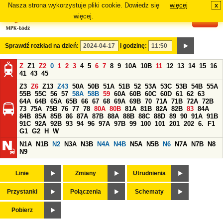
Nasza strona wykorzystuje pliki cookie. Dowiedz się
więcej
x
#
więcej.
Sprawdź rozkład na dzień:
i godzinę:
Z
Z1
Z2
0
1
2
3
4
5
6
7
8
9
10A
10B
11
12
13
14
15
16
41
43
45
Z3
Z6
Z13
Z43
50A
50B
51A
51B
52
53A
53C
53B
54B
55A
55B
55C
56
57
58A
58B
59
60A
60B
60C
60D
61
62
63
64A
64B
65A
65B
66
67
68
69A
69B
70
71A
71B
72A
72B
73
75A
75B
76
77
78
80A
80B
81A
81B
82A
82B
83
84A
84B
85A
85B
86
87A
87B
88A
88B
88C
88D
89
90
91A
91B
91C
92A
92B
93
94
96
97A
97B
99
100
101
201
202
6.
F1
G1
G2
H
W
N1A
N1B
N2
N3A
N3B
N4A
N4B
N5A
N5B
N6
N7A
N7B
N8
N9
Linie
Zmiany
Utrudnienia
Przystanki
Połączenia
Schematy
Pobierz